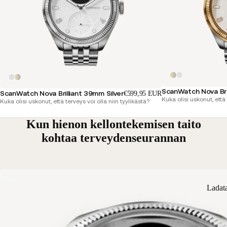
ScanWatch Nova Bri
ScanWatch Nova Brilliant 39mm Silver
€599,95 EUR
Kuka olisi uskonut, että 
Kuka olisi uskonut, että terveys voi olla niin tyylikästä?
Kun hienon kellontekemisen taito
kohtaa terveydenseurannan
Ladat