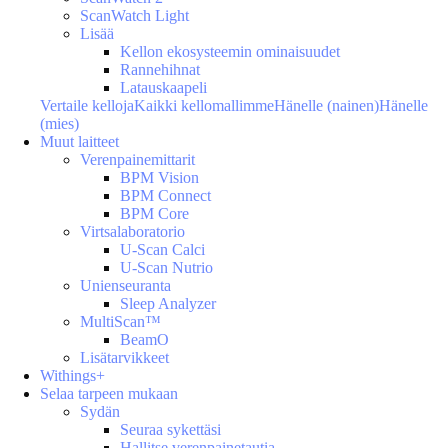
ScanWatch Light
Lisää
Kellon ekosysteemin ominaisuudet
Rannehihnat
Latauskaapeli
Vertaile kelloja
Kaikki kellomallimme
Hänelle (nainen)
Hänelle
(mies)
Muut laitteet
Verenpainemittarit
BPM Vision
BPM Connect
BPM Core
Virtsalaboratorio
U-Scan Calci
U-Scan Nutrio
Unienseuranta
Sleep Analyzer
MultiScan™
BeamO
Lisätarvikkeet
Withings+
Selaa tarpeen mukaan
Sydän
Seuraa sykettäsi
Hallitse verenpainetautia