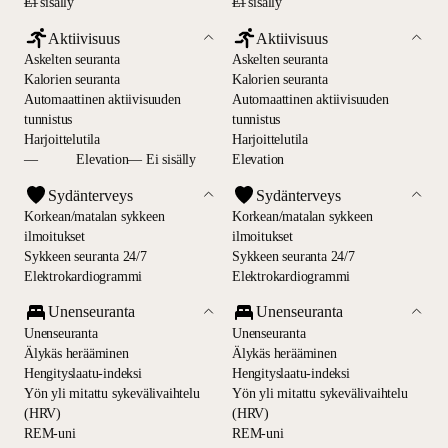
—
Ei sisälly
—
Ei sisälly
Aktiivisuus
Aktiivisuus
Askelten seuranta
Askelten seuranta
Kalorien seuranta
Kalorien seuranta
Automaattinen aktiivisuuden
Automaattinen aktiivisuuden
tunnistus
tunnistus
Harjoittelutila
Harjoittelutila
—
Elevation— Ei sisälly
Elevation
Sydänterveys
Sydänterveys
Korkean/matalan sykkeen
Korkean/matalan sykkeen
ilmoitukset
ilmoitukset
Sykkeen seuranta 24/7
Sykkeen seuranta 24/7
Elektrokardiogrammi
Elektrokardiogrammi
Unenseuranta
Unenseuranta
Unenseuranta
Unenseuranta
Älykäs herääminen
Älykäs herääminen
Hengityslaatu-indeksi
Hengityslaatu-indeksi
Yön yli mitattu sykevälivaihtelu
Yön yli mitattu sykevälivaihtelu
(HRV)
(HRV)
REM-uni
REM-uni