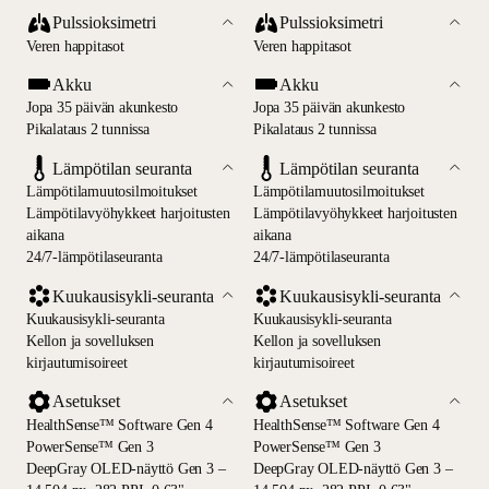
Pulssioksimetri
Pulssioksimetri
Veren happitasot
Veren happitasot
Akku
Akku
Jopa 35 päivän akunkesto
Jopa 35 päivän akunkesto
Pikalataus 2 tunnissa
Pikalataus 2 tunnissa
Lämpötilan seuranta
Lämpötilan seuranta
Lämpötilamuutosilmoitukset
Lämpötilamuutosilmoitukset
Lämpötila­vyöhykkeet harjoitusten
Lämpötila­vyöhykkeet harjoitusten
aikana
aikana
24/7-lämpötilaseuranta
24/7-lämpötilaseuranta
Kuukausisykli-seuranta
Kuukausisykli-seuranta
Kuukausisykli-seuranta
Kuukausisykli-seuranta
Kellon ja sovelluksen
Kellon ja sovelluksen
kirjautumisoireet
kirjautumisoireet
Asetukset
Asetukset
HealthSense™ Software Gen 4
HealthSense™ Software Gen 4
PowerSense™ Gen 3
PowerSense™ Gen 3
DeepGray OLED-näyttö Gen 3 –
DeepGray OLED-näyttö Gen 3 –