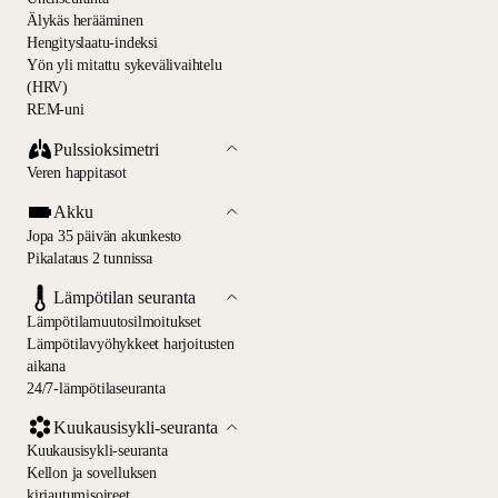
Älykäs herääminen
Hengityslaatu-indeksi
Yön yli mitattu sykevälivaihtelu
(HRV)
REM-uni
Pulssioksimetri
Veren happitasot
Akku
Jopa 35 päivän akunkesto
Pikalataus 2 tunnissa
Lämpötilan seuranta
Lämpötilamuutosilmoitukset
Lämpötila­vyöhykkeet harjoitusten
aikana
24/7-lämpötilaseuranta
Kuukausisykli-seuranta
Kuukausisykli-seuranta
Kellon ja sovelluksen
kirjautumisoireet