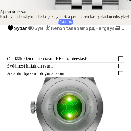
Ajaton ranteessa
Erottuva luksushybridikello, joka yhdistää perinteisen käsityötaidon edistyksel
Osta nyt
Sydän
Sykli
Kehon tasapaino
Hengitys
Uni
Ota lääketieteellisen tason EKG ranteestasi¹
Sydämesi hiljainen rytmi
Asiantuntijakardiologin arviointi