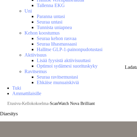
Tallenna EKG
Uni
Paranna untasi
Seuraa untasi
Tunnista uniapnea
Kehon koostumus
Seuraa kehon rasvaa
Seuraa lihasmassaasi
Hallitse GLP-1-painonpudotustasi
Aktiivisuus
Lisää fyysistä aktiivisuuttasi
Optimoi sydämesi suorituskyky
Ladat
Ravitsemus
Seuraa ravitsemustasi
Ehkäise munuaiskiviä
Tuki
Ammattilaisille
Etusivu
Kellokokoelma
ScanWatch Nova Brilliant
Diaesitys