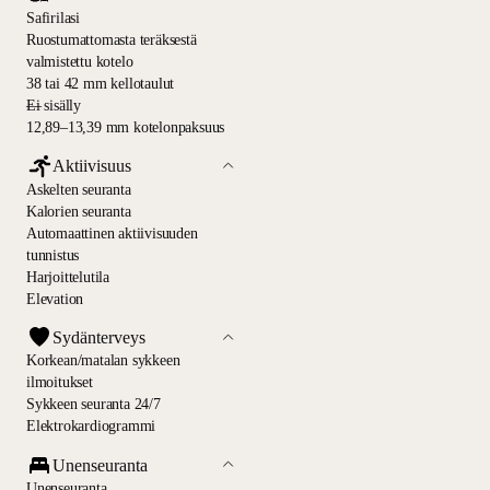
Safirilasi
Ruostumattomasta teräksestä
valmistettu kotelo
38 tai 42 mm kellotaulut
—
Ei sisälly
12,89–13,39 mm kotelonpaksuus
Aktiivisuus
Askelten seuranta
Kalorien seuranta
Automaattinen aktiivisuuden
tunnistus
Harjoittelutila
Elevation
Sydänterveys
Korkean/matalan sykkeen
ilmoitukset
Sykkeen seuranta 24/7
Elektrokardiogrammi
Unenseuranta
Unenseuranta