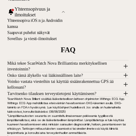
Yhteensopivuus ja
ilmoitukset
Yhteensopiva iOS:n ja Androidin
kanssa
Saapuvat puhelut näkyvät
Sovellus- ja viesti-ilmoitukset
FAQ
Mikä tekee ScanWatch Nova Brilliantista merkityksellisen
investoinnin?
Onko tämä älykello vai lääkinnällinen laite?
Voinko vastata viesteihin tai käyttää sisäänrakennettua GPS:ää
kellossani?
Tarvitsenko tilauksen terveystietojeni käyttämiseen?
¹ScanWatch Nova Brilliant sisältää lääketieteellisen laitteen ohjelmiston Withings ECG App.
Withings ECG App mahdollistaa eteisvärinän havaitsemisen EKG-lukemien avulla. EKG-
toiminto on FDA:n hyväksymä. Lue käyttöohjeet huolellisesti. Jos sinulla on huolenaiheita
tuloksistasi, konsultoi lääkäriäsi. (08/08/2025)
²Lämpötilamuutosten seuranta on suunniteltu ilmaisemaan poikkeamia tyypillisestä
lämpötilamallistasi, eikä se ole lääketieteellinen lämpömittari. Lämpötilatietoja ei tule käyttää
kuumeen havaitsemiseen eikä minkään sairauden diagnosointiin, hoitoon, parantamiseen tai
ehkäisyyn. Tarkkojen mittaustulosten saamiseksi tai oireiden ilmetessä käytä kliinistä
lämpömittaria ja konsultoi aina terveydenhuollon ammattilaista.