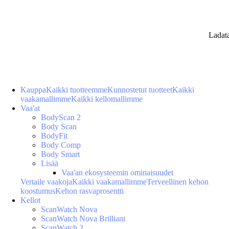
Ladat
Kauppa
Kaikki tuotteemme
Kunnostetut tuotteet
Kaikki
vaakamallimme
Kaikki kellomallimme
Vaa'at
BodyScan 2
Body Scan
BodyFit
Body Comp
Body Smart
Lisää
Vaa'an ekosysteemin ominaisuudet
Vertaile vaakoja
Kaikki vaakamallimme
Terveellinen kehon
koostumus
Kehon rasvaprosentti
Kellot
ScanWatch Nova
ScanWatch Nova Brilliant
ScanWatch 2