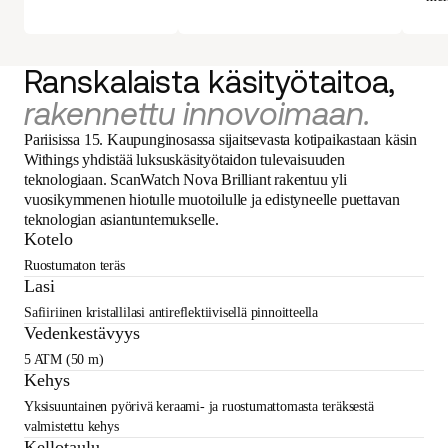
Ranskalaista käsityötaitoa,
rakennettu innovoimaan.
Pariisissa 15. Kaupunginosassa sijaitsevasta kotipaikastaan käsin
Withings yhdistää luksuskäsityötaidon tulevaisuuden
teknologiaan. ScanWatch Nova Brilliant rakentuu yli
vuosikymmenen hiotulle muotoilulle ja edistyneelle puettavan
teknologian asiantuntemukselle.
Kotelo
Ruostumaton teräs
Lasi
Safiiriinen kristallilasi antireflektiivisellä pinnoitteella
Vedenkestävyys
5 ATM (50 m)
Kehys
Yksisuuntainen pyörivä keraami- ja ruostumattomasta teräksestä
valmistettu kehys
Kellotaulu