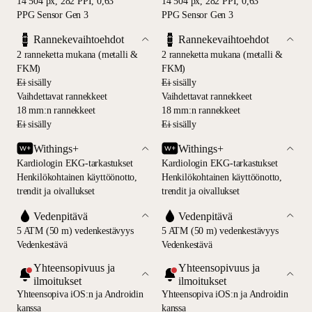
14 504 px, 282 PPI, 0,63"
14 504 px, 282 PPI, 0,63"
PPG Sensor Gen 3
PPG Sensor Gen 3
Rannekevaihtoehdot
Rannekevaihtoehdot
2 ranneketta mukana (metalli &
2 ranneketta mukana (metalli &
FKM)
FKM)
—
Ei sisälly
—
Ei sisälly
Vaihdettavat rannekkeet
Vaihdettavat rannekkeet
18 mm:n rannekkeet
18 mm:n rannekkeet
—
Ei sisälly
—
Ei sisälly
Withings+
Withings+
Kardiologin EKG-tarkastukset
Kardiologin EKG-tarkastukset
Henkilökohtainen käyttöönotto,
Henkilökohtainen käyttöönotto,
trendit ja oivallukset
trendit ja oivallukset
Vedenpitävä
Vedenpitävä
5 ATM (50 m) vedenkestävyys
5 ATM (50 m) vedenkestävyys
Vedenkestävä
Vedenkestävä
Yhteensopivuus ja
Yhteensopivuus ja
ilmoitukset
ilmoitukset
Yhteensopiva iOS:n ja Androidin
Yhteensopiva iOS:n ja Androidin
kanssa
kanssa