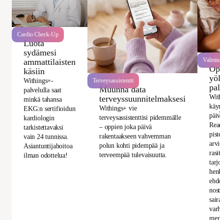
Cardio Check-Up
Luota
sydämesi
Valmiu
ammattilaisten
Op
käsiin
yö
Withings+-
Terveysassistentti
pa
Muunna data
palvelulla saat
Wit
terveyssuunnitelmaksesi
minkä tahansa
käy
Withings+ vie
EKG:n sertifioidun
päiv
terveysassistenttisi pidemmälle
kardiologin
Rea
– oppien joka päivä
tarkistettavaksi
pist
rakentaakseen vahvemman
vain 24 tunnissa.
arvi
polun kohti pidempää ja
Asiantuntijahoitoa
rasi
terveempää tulevaisuutta.
ilman odottelua!
tarj
hen
ehdo
nost
sai
varh
mer