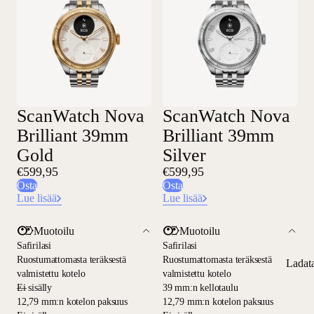
ScanWatch Nova
ScanWatch Nova
Brilliant 39mm
Brilliant 39mm
Gold
Silver
€599,95
€599,95
Osta
Osta
Lue lisää
Lue lisää
Muotoilu
Muotoilu
Safirilasi
Safirilasi
Ruostumattomasta teräksestä
Ruostumattomasta teräksestä
Ladat
valmistettu kotelo
valmistettu kotelo
—
Ei sisälly
39 mm:n kellotaulu
12,79 mm:n kotelon paksuus
12,79 mm:n kotelon paksuus