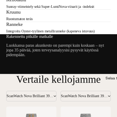
Sunray-viimeistely sekä Super-LumiNova-viisarit ja -indeksit
Kruunu
Ruostumaton teräs
Ranneke
Integroitu Oyster-tyylinen metalliranneke (kapeneva istuvuus)
Rakennettu pitkälle matkalle
Luokkansa paras akunkesto on parempi kuin koskaan – nyt
jopa 35 päivää, joten terveysanalyysisi pysyvät käytössä
pidempään.
Vertaile kellojamme
Selaa
ScanWatch Nova Brilliant 39mm Gold
ScanWatch Nova Brilliant 39mm Silver