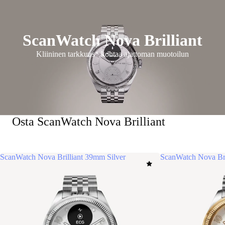
ScanWatch Nova Brilliant
Kliininen tarkkuus* kohtaa ajattoman muotoilun
Osta ScanWatch Nova Brilliant
ScanWatch Nova Brilliant 39mm Silver
ScanWatch Nova Br