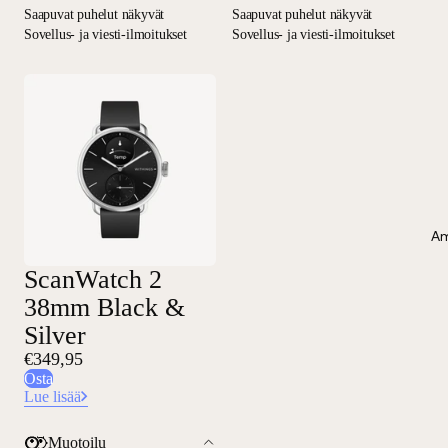
Saapuvat puhelut näkyvät
Saapuvat puhelut näkyvät
Sovellus- ja viesti-ilmoitukset
Sovellus- ja viesti-ilmoitukset
Am
ScanWatch 2
38mm Black &
Silver
€349,95
Osta
Lue lisää
Muotoilu