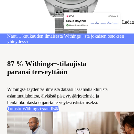
Ladat
Nauti 1 kuukauden ilmaisesta Withings+:sta jokaisen ostoksen
yhteydessä
87 % Withings+-tilaajista
paransi terveyttään
Withings+ täydentää ilmaista dataasi lisäämällä kliinistä
asiantuntijahoitoa, älykästä pisteytysjärjestelmää ja
henkilökohtaista ohjausta terveytesi edistämiseksi.
Tutustu Withings+:aan lisää