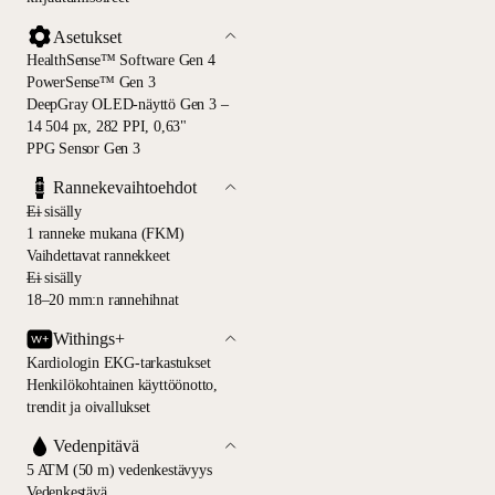
Asetukset
HealthSense™ Software Gen 4
PowerSense™ Gen 3
DeepGray OLED-näyttö Gen 3 –
14 504 px, 282 PPI, 0,63"
PPG Sensor Gen 3
Rannekevaihtoehdot
—
Ei sisälly
1 ranneke mukana (FKM)
Vaihdettavat rannekkeet
—
Ei sisälly
18–20 mm:n rannehihnat
Withings+
Kardiologin EKG-tarkastukset
Henkilökohtainen käyttöönotto,
trendit ja oivallukset
Vedenpitävä
5 ATM (50 m) vedenkestävyys
Vedenkestävä