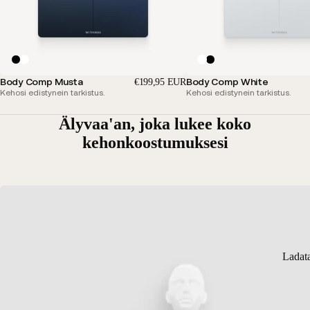
Body Comp Musta
Body Comp White
€199,95 EUR
Kehosi edistynein tarkistus.
Kehosi edistynein tarkistus.
Älyvaa'an, joka lukee koko
kehonkoostumuksesi
Ladat