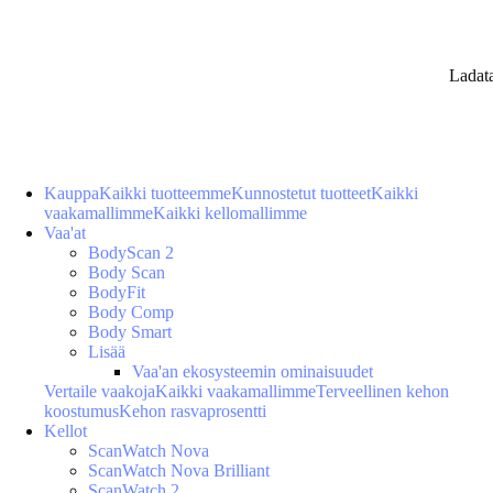
Ladat
Kauppa
Kaikki tuotteemme
Kunnostetut tuotteet
Kaikki
vaakamallimme
Kaikki kellomallimme
Vaa'at
BodyScan 2
Body Scan
BodyFit
Body Comp
Body Smart
Lisää
Vaa'an ekosysteemin ominaisuudet
Vertaile vaakoja
Kaikki vaakamallimme
Terveellinen kehon
koostumus
Kehon rasvaprosentti
Kellot
ScanWatch Nova
ScanWatch Nova Brilliant
ScanWatch 2