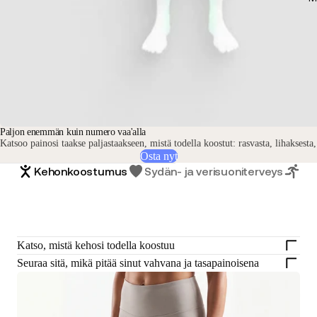
Paljon enemmän kuin numero vaa'alla
Katsoo painosi taakse paljastaakseen, mistä todella koostut: rasvasta, lihaksesta
Osta nyt
Kehonkoostumus
Sydän- ja verisuoniterveys
Ai
Katso, mistä kehosi todella koostuu
Seuraa sitä, mikä pitää sinut vahvana ja tasapainoisena