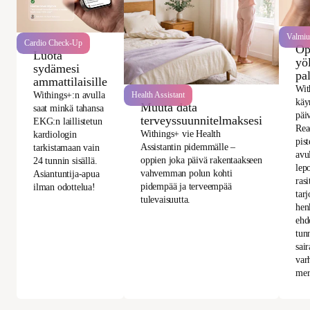
Valmiu
Cardio Check-Up
Op
Luota
yö
sydämesi
pa
ammattilaisille
Wit
Withings+:n avulla
Health Assistant
käy
Muuta data
saat minkä tahansa
päi
terveyssuunnitelmaksesi
EKG:n laillistetun
Rea
Withings+ vie Health
kardiologin
pis
Assistantin pidemmälle –
tarkistamaan vain
avu
oppien joka päivä rakentaakseen
24 tunnin sisällä.
lepo
vahvemman polun kohti
Asiantuntija-apua
rasi
pidempää ja terveempää
ilman odottelua!
tarj
tulevaisuutta.
hen
ehd
tun
sai
var
mer