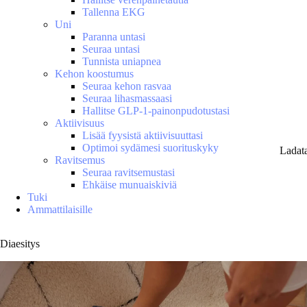
Tallenna EKG
Uni
Paranna untasi
Seuraa untasi
Tunnista uniapnea
Kehon koostumus
Seuraa kehon rasvaa
Seuraa lihasmassaasi
Hallitse GLP-1-painonpudotustasi
Aktiivisuus
Lisää fyysistä aktiivisuuttasi
Optimoi sydämesi suorituskyky
Ladat
Ravitsemus
Seuraa ravitsemustasi
Ehkäise munuaiskiviä
Tuki
Ammattilaisille
Diaesitys