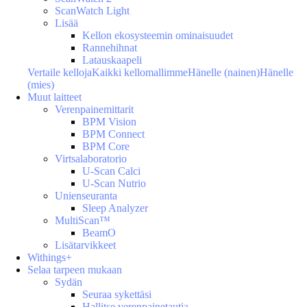
ScanWatch Light
Lisää
Kellon ekosysteemin ominaisuudet
Rannehihnat
Latauskaapeli
Vertaile kelloja
Kaikki kellomallimme
Hänelle (nainen)
Hänelle
(mies)
Muut laitteet
Verenpainemittarit
BPM Vision
BPM Connect
BPM Core
Virtsalaboratorio
U-Scan Calci
U-Scan Nutrio
Unienseuranta
Sleep Analyzer
MultiScan™
BeamO
Lisätarvikkeet
Withings+
Selaa tarpeen mukaan
Sydän
Seuraa sykettäsi
Hallitse verenpainetautia