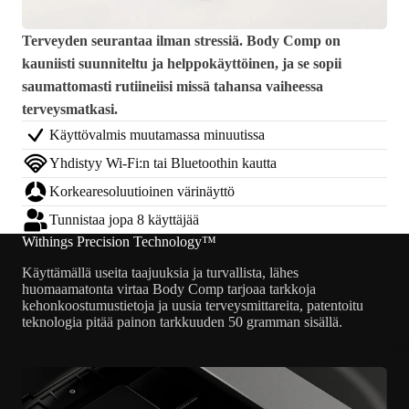
Terveyden seurantaa ilman stressiä. Body Comp on
kauniisti suunniteltu ja helppokäyttöinen, ja se sopii
saumattomasti rutiineiisi missä tahansa vaiheessa
terveysmatkasi.
Käyttövalmis muutamassa minuutissa
Yhdistyy Wi-Fi:n tai Bluetoothin kautta
Korkearesoluutioinen värinäyttö
Tunnistaa jopa 8 käyttäjää
Withings Precision Technology™
Käyttämällä useita taajuuksia ja turvallista, lähes
huomaamatonta virtaa Body Comp tarjoaa tarkkoja
kehonkoostumustietoja ja uusia terveysmittareita, patentoitu
teknologia pitää painon tarkkuuden 50 gramman sisällä.
Ladat