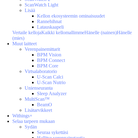
ScanWatch Light
Lisää
Kellon ekosysteemin ominaisuudet
Rannehihnat
Latauskaapeli
Vertaile kelloja
Kaikki kellomallimme
Hänelle (nainen)
Hänelle
(mies)
Muut laitteet
Verenpainemittarit
BPM Vision
BPM Connect
BPM Core
Virtsalaboratorio
U-Scan Calci
U-Scan Nutrio
Unienseuranta
Sleep Analyzer
MultiScan™
BeamO
Lisätarvikkeet
Withings+
Selaa tarpeen mukaan
Sydän
Seuraa sykettäsi
Hallitse verenpainetautia