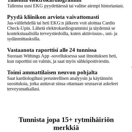
Tallenna uusi EKG pyydettäessä tai valitse aiempi historiastasi.
Pyydä kliinikon arviota vaivattomasti
Jaa-välilehdellä tai heti EKG:n jälkeen voit aloittaa Cardio
Check-Upin. Lähetä elektrokardiogrammisi ja täydennä se
kontekstuaalisilla terveystiedoilla, kuten aktiivisuus-, uni- ja
sydänmittauksilla.
Vastaanota raporttisi alle 24 tunnissa
Suoraan Withings App -sovelluksessa saat ilmoituksen heti,
kun raporttisi on valmis, ja saat myös sähköpostiviestin.
Toimi ammattilaisen neuvon pohjalta
Saat kardiologiltasi perusteellisen analyysin ja käytännön
suosituksia, jotka auttavat sinua ottamaan seuraavat askeleet
terveysmatkallasi.
Tunnista jopa 15+ rytmihäiriön
merkkiä