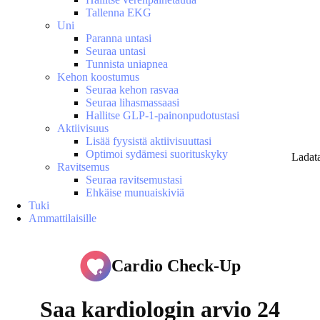
Tallenna EKG
Uni
Paranna untasi
Seuraa untasi
Tunnista uniapnea
Kehon koostumus
Seuraa kehon rasvaa
Seuraa lihasmassaasi
Hallitse GLP-1-painonpudotustasi
Aktiivisuus
Lisää fyysistä aktiivisuuttasi
Optimoi sydämesi suorituskyky
Ladat
Ravitsemus
Seuraa ravitsemustasi
Ehkäise munuaiskiviä
Tuki
Ammattilaisille
Cardio Check-Up
Saa kardiologin arvio 24