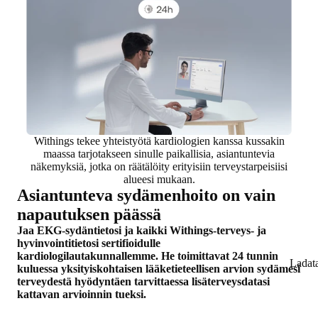
Withings tekee yhteistyötä kardiologien kanssa kussakin
maassa tarjotakseen sinulle paikallisia, asiantuntevia
näkemyksiä, jotka on räätälöity erityisiin terveystarpeisiisi
alueesi mukaan.
Asiantunteva sydämenhoito on vain
napautuksen päässä
Jaa EKG-sydäntietosi ja kaikki Withings-terveys- ja
hyvinvointitietosi sertifioidulle
kardiologilautakunnallemme. He toimittavat 24 tunnin
Ladat
kuluessa yksityiskohtaisen lääketieteellisen arvion sydämesi
terveydestä hyödyntäen tarvittaessa lisäterveysdatasi
kattavan arvioinnin tueksi.