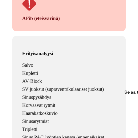
AFib (eteisvärinä)
Erityisanalyysi
Salvo
Kupletti
AV-Block
SV-juoksut (supraventrikulaariset juoksut)
Selaa
Sinuspysähdys
Korvaavat rytmit
Haarakatkoskuvio
Sinusarytmiat
Tripletti
Sinus PAC-lyöntien kanssa (ennenaikaiset