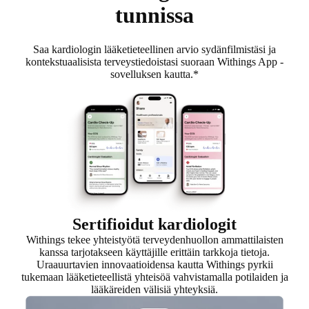
tunnissa
Saa kardiologin lääketieteellinen arvio sydänfilmistäsi ja
kontekstuaalisista terveystiedoistasi suoraan Withings App -
sovelluksen kautta.*
Sertifioidut kardiologit
Withings tekee yhteistyötä terveydenhuollon ammattilaisten
kanssa tarjotakseen käyttäjille erittäin tarkkoja tietoja.
Uraauurtavien innovaatioidensa kautta Withings pyrkii
tukemaan lääketieteellistä yhteisöä vahvistamalla potilaiden ja
lääkäreiden välisiä yhteyksiä.