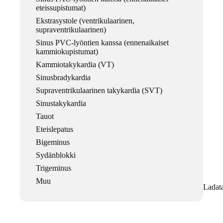
eteissupistumat)
Ekstrasystole (ventrikulaarinen,
supraventrikulaarinen)
Sinus PVC-lyöntien kanssa (ennenaikaiset
kammiokupistumat)
Kammiotakykardia (VT)
Sinusbradykardia
Supraventrikulaarinen takykardia (SVT)
Sinustakykardia
Tauot
Eteislepatus
Bigeminus
Sydänblokki
Trigeminus
Muu
Ladat