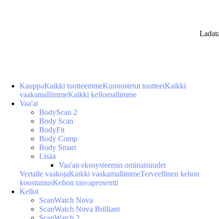
Ladat
Kauppa
Kaikki tuotteemme
Kunnostetut tuotteet
Kaikki
vaakamallimme
Kaikki kellomallimme
Vaa'at
BodyScan 2
Body Scan
BodyFit
Body Comp
Body Smart
Lisää
Vaa'an ekosysteemin ominaisuudet
Vertaile vaakoja
Kaikki vaakamallimme
Terveellinen kehon
koostumus
Kehon rasvaprosentti
Kellot
ScanWatch Nova
ScanWatch Nova Brilliant
ScanWatch 2