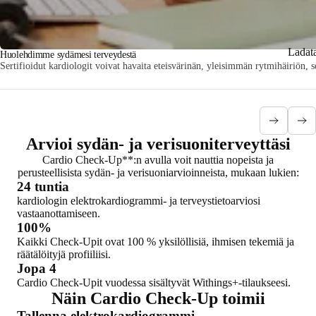
Ladat
Huolehdimme sydämesi terveydestä
Sertifioidut kardiologit voivat havaita eteisvärinän, yleisimmän rytmihäiriön, 
Arvioi sydän- ja verisuoniterveyttäsi
Cardio Check-Up**:n avulla voit nauttia nopeista ja
perusteellisista sydän- ja verisuoniarvioinneista, mukaan lukien:
24 tuntia
kardiologin elektrokardiogrammi- ja terveystietoarviosi
vastaanottamiseen.
100%
Kaikki Check-Upit ovat 100 % yksilöllisiä, ihmisen tekemiä ja
räätälöityjä profiiliisi.
Jopa 4
Cardio Check-Upit vuodessa sisältyvät Withings+-tilaukseesi.
Näin Cardio Check-Up toimii
Tallenna elektrokardiogrammi