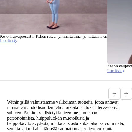
Kehon rasvaprosentti: Kehon rasvan ymmärtäminen ja mittaaminen
Lue lisää
Kehon vesipitoi
Lue lisää
Withingsillä valmistamme valikoiman tuotteita, jotka antavat
ihmisille mahdollisuuden tehdä oikeita päätöksiä terveytensä
suhteen. Palkitut yhdistetyt laitteemme tunnetaan
personoinnista, huippuluokan muotoilusta ja
helppokäyttöisyydestä, minkä ansiosta kuka tahansa voi mitata,
seurata ja tarkkailla tärkeää saumattoman yhteyden kautta