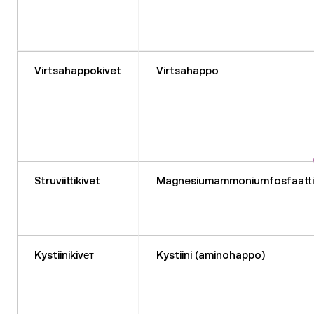
Virtsahappokivet
Virtsahappo
Struviittikivet
Magnesiumammoniumfosfaatti
Kystiinikivет
Kystiini (aminohappo)