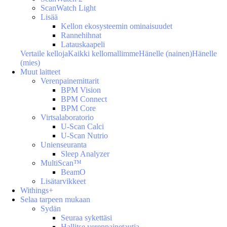
ScanWatch Light
Lisää
Kellon ekosysteemin ominaisuudet
Rannehihnat
Latauskaapeli
Vertaile kelloja
Kaikki kellomallimme
Hänelle (nainen)
Hänelle
(mies)
Muut laitteet
Verenpainemittarit
BPM Vision
BPM Connect
BPM Core
Virtsalaboratorio
U-Scan Calci
U-Scan Nutrio
Unienseuranta
Sleep Analyzer
MultiScan™
BeamO
Lisätarvikkeet
Withings+
Selaa tarpeen mukaan
Sydän
Seuraa sykettäsi
Hallitse verenpainetautia