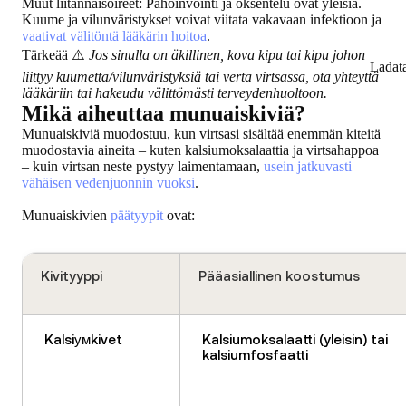
Muut liitännäisoireet
: Pahoinvointi ja oksentelu ovat yleisiä.
Kuume ja vilunväristykset voivat viitata vakavaan infektioon ja
vaativat välitöntä lääkärin hoitoa
.
Tärkeää ⚠️
Jos sinulla on äkillinen, kova kipu tai kipu johon
Ladat
liittyy kuumetta/vilunväristyksiä tai verta virtsassa, ota yhteyttä
lääkäriin tai hakeudu välittömästi terveydenhuoltoon.
Mikä aiheuttaa munuaiskiviä?
Munuaiskiviä muodostuu, kun virtsasi sisältää enemmän kiteitä
muodostavia aineita – kuten kalsiumoksalaattia ja virtsahappoa
– kuin virtsan neste pystyy laimentamaan,
usein jatkuvasti
vähäisen vedenjuonnin vuoksi
.
Munuaiskivien
päätyypit
ovat:
Kivityyppi
Pääasiallinen koostumus
Kalsiумkivet
Kalsiumoksalaatti (yleisin) tai
kalsiumfosfaatti