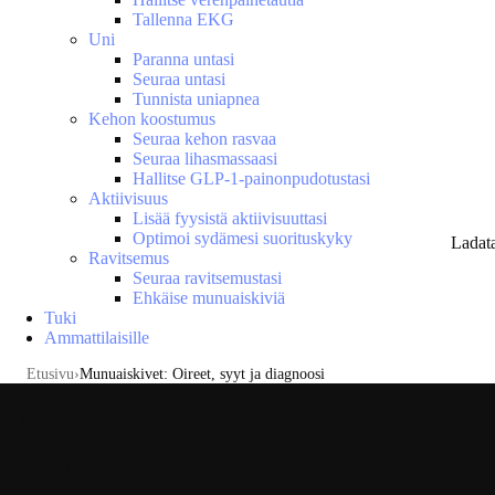
Tallenna EKG
Uni
Paranna untasi
Seuraa untasi
Tunnista uniapnea
Kehon koostumus
Seuraa kehon rasvaa
Seuraa lihasmassaasi
Hallitse GLP-1-painonpudotustasi
Aktiivisuus
Lisää fyysistä aktiivisuuttasi
Optimoi sydämesi suorituskyky
Ladat
Ravitsemus
Seuraa ravitsemustasi
Ehkäise munuaiskiviä
Tuki
Ammattilaisille
Etusivu
Munuaiskivet: Oireet, syyt ja diagnoosi
Munuaiskivet: Oireet, syyt ja
diagnoosi