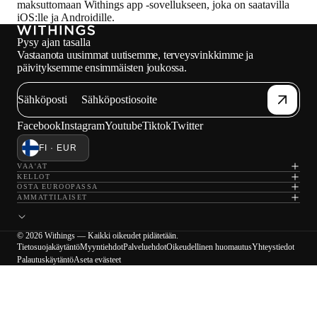
maksuttomaan Withings app -sovellukseen, joka on saatavilla
iOS:lle ja Androidille.
Pysy ajan tasalla
Vastaanota uusimmat uutisemme, terveysvinkkimme ja
päivityksemme ensimmäisten joukossa.
Sähköposti
Facebook
Instagram
Youtube
Tiktok
Twitter
FI · EUR
VAA'AT
KELLOT
OSTA EUROOPASSA
AMMATTILAISET
© 2026 Withings — Kaikki oikeudet pidätetään.
Tietosuojakäytäntö
Myyntiehdot
Palveluehdot
Oikeudellinen huomautus
Yhteystiedot
Palautuskäytäntö
Aseta evästeet