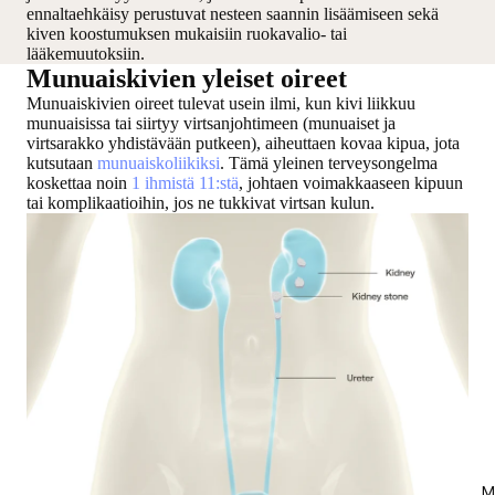
ennaltaehkäisy perustuvat nesteen saannin lisäämiseen sekä
kiven koostumuksen mukaisiin ruokavalio- tai
lääkemuutoksiin.
Munuaiskivien yleiset oireet
Munuaiskivien oireet tulevat usein ilmi, kun
kivi liikkuu
munuaisissa
tai
siirtyy virtsanjohtimeen
(munuaiset ja
virtsarakko yhdistävään putkeen), aiheuttaen kovaa kipua, jota
kutsutaan
munuaiskoliikiksi
. Tämä yleinen terveysongelma
koskettaa noin
1 ihmistä 11:stä
, johtaen voimakkaaseen kipuun
tai komplikaatioihin, jos ne tukkivat virtsan kulun.
M