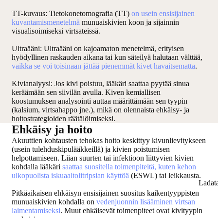
TT-kuvaus
: Tietokonetomografia (TT)
on usein ensisijainen
kuvantamismenetelmä
munuaiskivien koon ja sijainnin
visualisoimiseksi virtsateissä.
Ultraääni:
Ultraääni on kajoamaton menetelmä, erityisen
hyödyllinen raskauden aikana tai kun säteilyä halutaan välttää,
vaikka se voi toisinaan jättää pienemmät kivet havaitsematta
.
Kivianalyysi
: Jos kivi poistuu, lääkäri saattaa pyytää sinua
keräämään sen siivilän avulla. Kiven kemiallisen
koostumuksen analysointi auttaa määrittämään sen tyypin
(kalsium, virtsahappo jne.), mikä on olennaista ehkäisy- ja
hoitostrategioiden räätälöimiseksi.
Ehkäisy ja hoito
Akuuttien kohtausten tehokas hoito keskittyy kivunlievitykseen
(usein tulehduskipulääkkeillä) ja kivien poistumisen
helpottamiseen. Liian suurten tai infektioon liittyvien kivien
kohdalla lääkäri
saattaa suositella toimenpiteitä, kuten kehon
ulkopuolista iskuaaltolitripsian käyttöä
(ESWL) tai leikkausta.
Ladat
Pitkäaikaisen ehkäisyn ensisijainen suositus kaikentyyppisten
munuaiskivien kohdalla on
vedenjuonnin lisääminen virtsan
laimentamiseksi
. Muut ehkäisevät toimenpiteet ovat kivityypin