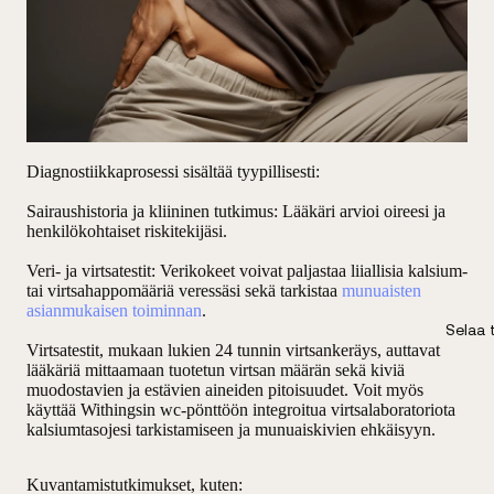
Diagnostiikkaprosessi sisältää tyypillisesti:
Sairaushistoria ja kliininen tutkimus
: Lääkäri arvioi oireesi ja
henkilökohtaiset riskitekijäsi.
Veri- ja virtsatestit
: Verikokeet voivat paljastaa liiallisia kalsium-
tai virtsahappomääriä veressäsi sekä tarkistaa
munuaisten
asianmukaisen toiminnan
.
Selaa
Virtsatestit, mukaan lukien 24 tunnin virtsankeräys, auttavat
lääkäriä mittaamaan tuotetun virtsan määrän sekä kiviä
muodostavien ja estävien aineiden pitoisuudet. Voit myös
käyttää Withingsin wc-pönttöön integroitua virtsalaboratoriota
kalsiumtasojesi tarkistamiseen ja munuaiskivien ehkäisyyn.
Kuvantamistutkimukset, kuten
: