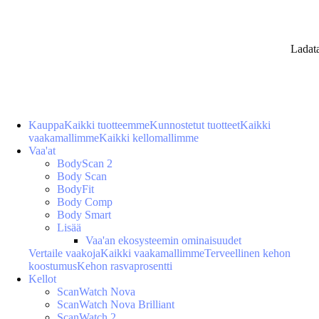
Ladat
Kauppa
Kaikki tuotteemme
Kunnostetut tuotteet
Kaikki
vaakamallimme
Kaikki kellomallimme
Vaa'at
BodyScan 2
Body Scan
BodyFit
Body Comp
Body Smart
Lisää
Vaa'an ekosysteemin ominaisuudet
Vertaile vaakoja
Kaikki vaakamallimme
Terveellinen kehon
koostumus
Kehon rasvaprosentti
Kellot
ScanWatch Nova
ScanWatch Nova Brilliant
ScanWatch 2