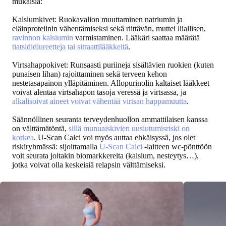
mukaisia:
Kalsiumkivet: Ruokavalion muuttaminen natriumin ja
eläinproteiinin vähentämiseksi sekä riittävän, muttei liiallisen,
ravinnon kalsiumin
varmistaminen. Lääkäri saattaa määrätä
tiatsididiureetteja tai sitraattilääkkeitä
.
Virtsahappokivet: Runsaasti puriineja sisältävien ruokien (kuten
punaisen lihan) rajoittaminen sekä terveen kehon
nestetasapainon ylläpitäminen. Allopurinolin kaltaiset lääkkeet
voivat alentaa virtsahapon tasoja veressä ja virtsassa, ja
alkalisoivat aineet voivat vähentää virtsan happamuutta
.
Säännöllinen seuranta terveydenhuollon ammattilaisen kanssa
on välttämätöntä,
sillä munuaiskivien uusiutumisriski on
korkea
. U-Scan Calci voi myös auttaa ehkäisyssä, jos olet
riskiryhmässä: sijoittamalla
U-Scan Calci
-laitteen wc-pönttöön
voit seurata joitakin biomarkkereita (kalsium, nesteytys…),
jotka voivat olla keskeisiä relapsin välttämiseksi.