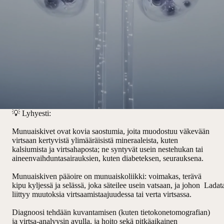
💡
Lyhyesti:
Munuaiskivet ovat kovia saostumia, joita muodostuu väkevään
virtsaan kertyvistä ylimääräisistä mineraaleista, kuten
kalsiumista ja virtsahaposta; ne syntyvät usein nestehukan tai
aineenvaihduntasairauksien, kuten diabeteksen, seurauksena.
Munuaiskiven pääoire on munuaiskoliikki: voimakas, terävä
kipu kyljessä ja selässä, joka säteilee usein vatsaan, ja johon
Ladat
liittyy muutoksia virtsaamistaajuudessa tai verta virtsassa.
Diagnoosi tehdään kuvantamisen (kuten tietokonetomografian)
ja virtsa-analyysin avulla, ja hoito sekä pitkäaikainen