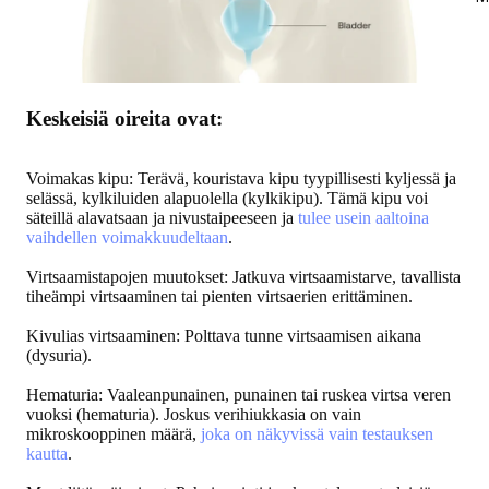
Keskeisiä oireita ovat:
Voimakas kipu
: Terävä, kouristava kipu tyypillisesti kyljessä ja
selässä, kylkiluiden alapuolella (kylkikipu). Tämä kipu voi
säteillä alavatsaan ja nivustaipeeseen ja
tulee usein aaltoina
vaihdellen voimakkuudeltaan
.
Virtsaamistapojen muutokset
: Jatkuva virtsaamistarve, tavallista
tiheämpi virtsaaminen tai pienten virtsaerien erittäminen.
Kivulias virtsaaminen
: Polttava tunne virtsaamisen aikana
(dysuria).
Hematuria
: Vaaleanpunainen, punainen tai ruskea virtsa veren
vuoksi (hematuria). Joskus verihiukkasia on vain
mikroskooppinen määrä,
joka on näkyvissä vain testauksen
kautta
.