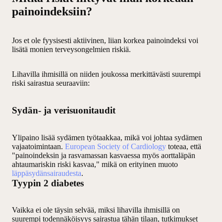
painoindeksiin?
Jos et ole fyysisesti aktiivinen, liian korkea painoindeksi voi
lisätä monien terveysongelmien riskiä.
Lihavilla ihmisillä on niiden joukossa merkittävästi suurempi
riski sairastua seuraaviin:
Sydän- ja verisuonitaudit
Ylipaino lisää sydämen työtaakkaa, mikä voi johtaa sydämen
vajaatoimintaan.
European Society of Cardiology
toteaa, että
"painoindeksin ja rasvamassan kasvaessa myös aorttaläpän
ahtaumariskin riski kasvaa," mikä on erityinen muoto
läppäsydänsairaudesta
.
Tyypin 2 diabetes
Vaikka ei ole täysin selvää, miksi lihavilla ihmisillä on
suurempi todennäköisyys sairastua tähän tilaan, tutkimukset