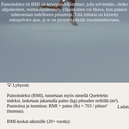
Painoindeksi eli BMI on terveysindeksimittari, jolla selvitetään, oletko
alipainoinen, normaalipainoinen, ylipainoinen vai lihava, kun painosi
suhteutetaan todelliseen pituuteesi. Tätä mittaria on käytetty
sukupolvien ajan, ja se on pysynyt pitkälti muuttumattomana.
💡
Lyhyesti:
Painoindeksi (BMI), tunnetaan myös nimellä Queteletin
indeksi, lasketaan jakamalla paino (kg) pituuden neliöllä (m²).
Paunoissa ja tuumissa: BMI = paino (lb) × 703 / pituus²
Ladat
(tuumaa).
BMI-luokat aikuisille (20+ vuotta):