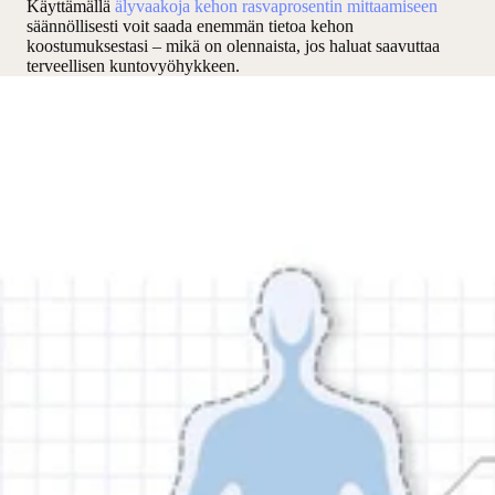
Käyttämällä
älyvaakoja kehon rasvaprosentin mittaamiseen
säännöllisesti voit saada enemmän tietoa kehon
koostumuksestasi – mikä on olennaista, jos haluat saavuttaa
terveellisen kuntovyöhykkeen.