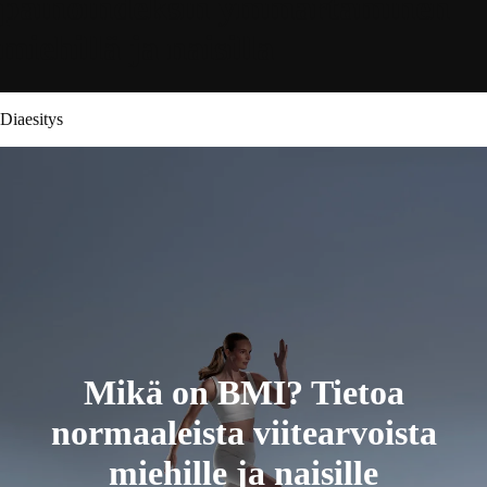
painoindeksin ymmärtäminen
miehillä ja naisilla
Diaesitys
Mikä on BMI? Tietoa
normaaleista viitearvoista
miehille ja naisille