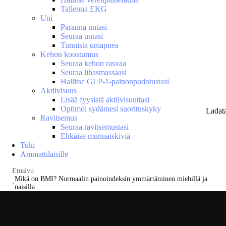
Tallenna EKG
Uni
Paranna untasi
Seuraa untasi
Tunnista uniapnea
Kehon koostumus
Seuraa kehon rasvaa
Seuraa lihasmassaasi
Hallitse GLP-1-painonpudotustasi
Aktiivisuus
Lisää fyysistä aktiivisuuttasi
Optimoi sydämesi suorituskyky
Ladat
Ravitsemus
Seuraa ravitsemustasi
Ehkäise munuaiskiviä
Tuki
Ammattilaisille
Etusivu
Mikä on BMI? Normaalin painoindeksin ymmärtäminen miehillä ja
naisilla
Mikä on BMI? Normaalin