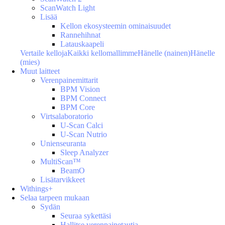
ScanWatch Light
Lisää
Kellon ekosysteemin ominaisuudet
Rannehihnat
Latauskaapeli
Vertaile kelloja
Kaikki kellomallimme
Hänelle (nainen)
Hänelle
(mies)
Muut laitteet
Verenpainemittarit
BPM Vision
BPM Connect
BPM Core
Virtsalaboratorio
U-Scan Calci
U-Scan Nutrio
Unienseuranta
Sleep Analyzer
MultiScan™
BeamO
Lisätarvikkeet
Withings+
Selaa tarpeen mukaan
Sydän
Seuraa sykettäsi
Hallitse verenpainetautia