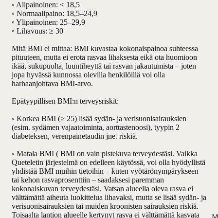
◦ Alipainoinen: < 18,5
◦ Normaalipaino: 18,5–24,9
◦ Ylipainoinen: 25–29,9
◦ Lihavuus: ≥ 30
Mitä BMI ei mittaa: BMI kuvastaa kokonaispainoa suhteessa
pituuteen, mutta ei erota rasvaa lihaksesta eikä ota huomioon
ikää, sukupuolta, luuntiheyttä tai rasvan jakautumista – joten
jopa hyvässä kunnossa olevilla henkilöillä voi olla
harhaanjohtava BMI-arvo.
Epätyypillisen BMI:n terveysriskit:
◦ Korkea BMI (≥ 25) lisää sydän- ja verisuonisairauksien
(esim. sydämen vajaatoiminta, aorttastenoosi), tyypin 2
diabeteksen, verenpainetaudin jne. riskiä.
◦ Matala BMI ( BMI on vain piste­kuva terveydestäsi. Vaikka
Queteletin järjestelmä on edelleen käytössä, voi olla hyödyllistä
yhdistää BMI muihin tietoihin – kuten vyötärönympärykseen
tai kehon rasvaprosenttiin – saadaksesi paremman
kokonaiskuvan terveydestäsi. Vatsan alueella oleva rasva ei
välttämättä aiheuta luokittelua lihavaksi, mutta se lisää sydän- ja
verisuonisairauksien tai muiden kroonisten sairauksien riskiä.
Toisaalta lantion alueelle kertynyt rasva ei välttämättä kasvata
M