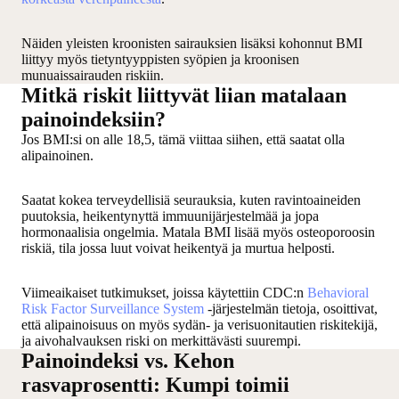
Näiden yleisten kroonisten sairauksien lisäksi kohonnut BMI
liittyy myös tietyntyyppisten syöpien ja kroonisen
munuaissairauden riskiin.
Mitkä riskit liittyvät liian matalaan
painoindeksiin?
Jos BMI:si on alle 18,5, tämä viittaa siihen, että saatat olla
alipainoinen.
Saatat kokea terveydellisiä seurauksia, kuten ravintoaineiden
puutoksia, heikentynyttä immuunijärjestelmää ja jopa
hormonaalisia ongelmia. Matala BMI lisää myös osteoporoosin
riskiä, tila jossa luut voivat heikentyä ja murtua helposti.
Viimeaikaiset tutkimukset, joissa käytettiin CDC:n
Behavioral
Risk Factor Surveillance System
-järjestelmän tietoja, osoittivat,
että alipainoisuus on myös sydän- ja verisuonitautien riskitekijä,
ja aivohalvauksen riski on merkittävästi suurempi.
Painoindeksi vs. Kehon
rasvaprosentti: Kumpi toimii