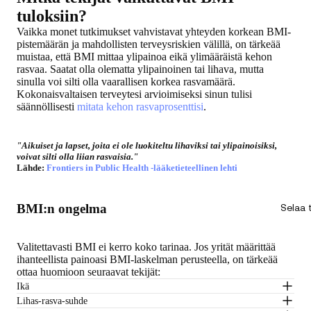
tuloksiin?
Vaikka monet tutkimukset vahvistavat yhteyden korkean BMI-
pistemäärän ja mahdollisten terveysriskien välillä, on tärkeää
muistaa, että BMI mittaa ylipainoa eikä ylimääräistä kehon
rasvaa. Saatat olla olematta ylipainoinen tai lihava, mutta
sinulla voi silti olla vaarallisen korkea rasvamäärä.
Kokonaisvaltaisen terveytesi arvioimiseksi sinun tulisi
säännöllisesti
mitata kehon rasvaprosenttisi
.
"Aikuiset ja lapset, joita ei ole luokiteltu lihaviksi tai ylipainoisiksi,
voivat silti olla liian rasvaisia."
Lähde:
Frontiers in Public Health -lääketieteellinen lehti
BMI:n ongelma
Selaa
Valitettavasti BMI ei kerro koko tarinaa. Jos yrität määrittää
ihanteellista painoasi BMI-laskelman perusteella, on tärkeää
ottaa huomioon seuraavat tekijät:
Ikä
Lihas-rasva-suhde