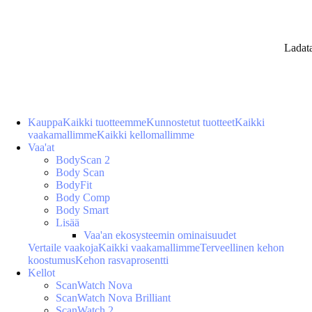
Ladat
Kauppa
Kaikki tuotteemme
Kunnostetut tuotteet
Kaikki
vaakamallimme
Kaikki kellomallimme
Vaa'at
BodyScan 2
Body Scan
BodyFit
Body Comp
Body Smart
Lisää
Vaa'an ekosysteemin ominaisuudet
Vertaile vaakoja
Kaikki vaakamallimme
Terveellinen kehon
koostumus
Kehon rasvaprosentti
Kellot
ScanWatch Nova
ScanWatch Nova Brilliant
ScanWatch 2