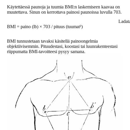
Käytettäessä paunoja ja tuumia BMI:n laskemiseen kaavaa on
muutettava. Sinun on kerrottava painosi paunoissa luvulla 703.
Ladat
BMI = paino (lb) × 703 / pituus (tuumat²)
BMI tunnustetaan tavaksi käsitellä painoongelmia
objektiivisemmin. Pituudestasi, koostasi tai luunrakenteestasi
riippumatta BMI-tavoitteesi pysyy samana.