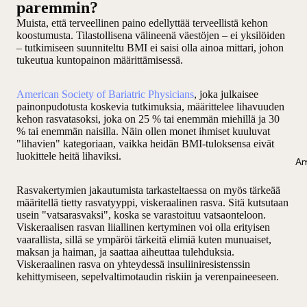
paremmin?
Muista, että terveellinen paino edellyttää terveellistä kehon
koostumusta. Tilastollisena välineenä väestöjen – ei yksilöiden
– tutkimiseen suunniteltu BMI ei saisi olla ainoa mittari, johon
tukeutua kuntopainon määrittämisessä.
American Society of Bariatric Physicians
, joka julkaisee
painonpudotusta koskevia tutkimuksia, määrittelee lihavuuden
kehon rasvatasoksi, joka on 25 % tai enemmän miehillä ja 30
% tai enemmän naisilla. Näin ollen monet ihmiset kuuluvat
"lihavien" kategoriaan, vaikka heidän BMI-tuloksensa eivät
luokittele heitä lihaviksi.
Am
Rasvakertymien jakautumista tarkasteltaessa on myös tärkeää
määritellä tietty rasvatyyppi, viskeraalinen rasva. Sitä kutsutaan
usein "vatsarasvaksi", koska se varastoituu vatsaonteloon.
Viskeraalisen rasvan liiallinen kertyminen voi olla erityisen
vaarallista, sillä se ympäröi tärkeitä elimiä kuten munuaiset,
maksan ja haiman, ja saattaa aiheuttaa tulehduksia.
Viskeraalinen rasva on yhteydessä insuliiniresistenssin
kehittymiseen, sepelvaltimotaudin riskiin ja verenpaineeseen.