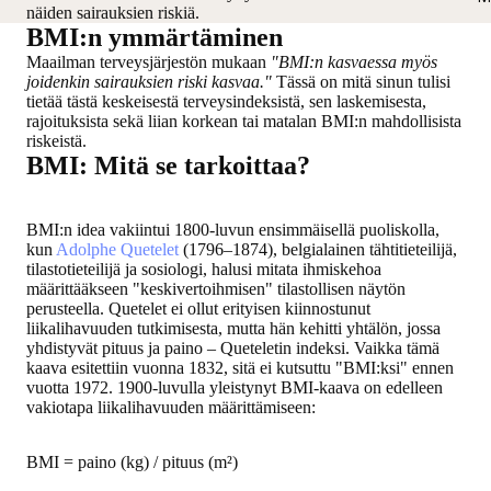
näiden sairauksien riskiä.
BMI:n ymmärtäminen
Maailman terveysjärjestön mukaan
"BMI:n kasvaessa myös
joidenkin sairauksien riski kasvaa."
Tässä on mitä sinun tulisi
tietää tästä keskeisestä terveysindeksistä, sen laskemisesta,
rajoituksista sekä liian korkean tai matalan BMI:n mahdollisista
riskeistä.
BMI: Mitä se tarkoittaa?
BMI:n idea vakiintui 1800-luvun ensimmäisellä puoliskolla,
kun
Adolphe Quetelet
(1796–1874), belgialainen tähtitieteilijä,
tilastotieteilijä ja sosiologi, halusi mitata ihmiskehoa
määrittääkseen "keskivertoihmisen" tilastollisen näytön
perusteella. Quetelet ei ollut erityisen kiinnostunut
liikalihavuuden tutkimisesta, mutta hän kehitti yhtälön, jossa
yhdistyvät pituus ja paino – Queteletin indeksi. Vaikka tämä
kaava esitettiin vuonna 1832, sitä ei kutsuttu "BMI:ksi" ennen
vuotta 1972. 1900-luvulla yleistynyt BMI-kaava on edelleen
vakiotapa liikalihavuuden määrittämiseen:
BMI = paino (kg) / pituus (m²)