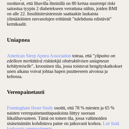
osoittavat, että lihavilla ihmisillä on 80 kertaa suurempi riski
sairastua tyypin 2 diabetekseen verrattuna niihin, joiden BMI
on alle 22. Insuliiniresistenssin saattaakin laukaista
ylimääräisten rasvasolujen erittämät "tulehdusta edistävät"
kemikaalit.
Uniapnea
American Sleep Apnea Association
toteaa, että "
ylipaino on
edelleen merkittävä riskitekijä obstruktiivisen uniapnean
kehittymiselle
", krooninen tila, jossa toistuvat hengityskatkokset
unen aikana voivat johtaa hapen puutteeseen aivoissa ja
kehossa.
Verenpainetauti
Framingham Heart Study
osoitti, että 78 % miesten ja 65 %
naisten verenpainetautitapauksista liittyy suoraan
liikalihavuuteen. Tämä on toinen tila, jossa valtimoiden
sisäseinämiin kohdistuva paine on jatkuvasti korkea.
Lue lisää
korkeasta verenpaineesta
.