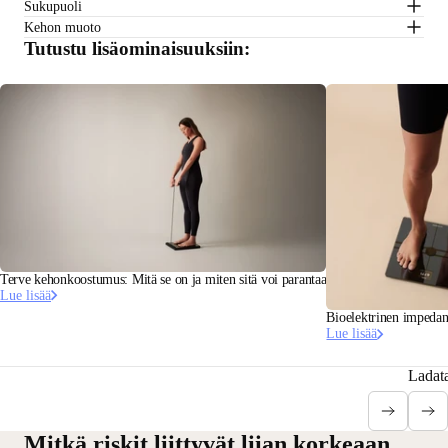
Sukupuoli
Kehon muoto
Tutustu lisäominaisuuksiin:
Terve kehonkoostumus: Mitä se on ja miten sitä voi parantaa
Lue lisää
Bioelektrinen impedans
Lue lisää
Ladat
Mitkä riskit liittyvät liian korkeaan