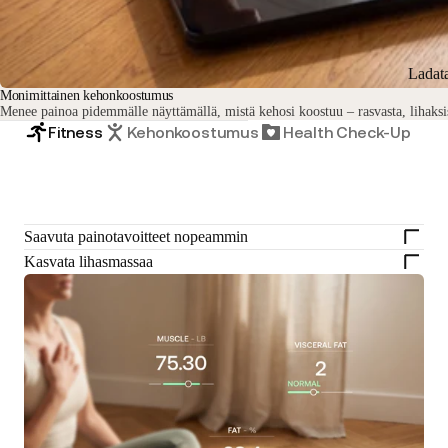
Ladat
Monimittainen kehonkoostumus
Menee painoa pidemmälle näyttämällä, mistä kehosi koostuu – rasvasta, lihaksis
Fitness
Kehonkoostumus
Health Check-Up
Saavuta painotavoitteet nopeammin
Kasvata lihasmassaa