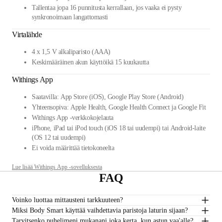
Tallentaa jopa 16 punnitusta kerrallaan, jos vaaka ei pysty
synkronoimaan langattomasti
Virtalähde
4 x 1,5 V alkaliparisto (AAA)
Keskimääräinen akun käyttöikä 15 kuukautta
Withings App
Saatavilla: App Store (iOS), Google Play Store (Android)
Yhteensopiva: Apple Health, Google Health Connect ja Google Fit
Withings App -verkkokojelauta
iPhone, iPad tai iPod touch (iOS 18 tai uudempi) tai Android-laite
(OS 12 tai uudempi)
Ei voida määrittää tietokoneelta
Lue lisää Withings App -sovelluksesta
FAQ
Voinko luottaa mittausteni tarkkuuteen?
Miksi Body Smart käyttää vaihdettavia paristoja laturin sijaan?
Tarvitsenko puhelimeni mukanani joka kerta, kun astun vaa'alle?