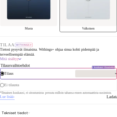
Musta
Valkoinen
TILAA
Tietosi pysyvät ilmaisina. Withings+ ohjaa sinua kohti pidempää ja
terveellisempää elämää.
Mitä sisältyy
Tilausvaihtoehdot
1 kuukausi ilmaiseksi
Tilaus
Ei tilausta
*Ilmainen kuukausi, ei sitoutumista: peruuta milloin tahansa ennen automaattista uusimista.
Ladat
Lue lisää
›
Tekniset tiedot