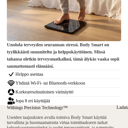
Unohda terveyden seurannan stressi. Body Smart on
tyylikkäästi suunniteltu ja helppokäyttöinen. Missä
tahansa oletkin terveysmatkallasi, tämä älykäs vaaka sopii
saumattomasti elämääsi.
Helppo asentaa
Yhdistä Wi-Fi- tai Bluetooth-verkkoon
Korkearesoluutioinen värinäyttö
Jopa 8 eri käyttäjää
Ladat
Withings Precision Technology™
Useiden taajuuksien avulla toimiva Body Smart käyttää
turvallista ja huomaamatonta virtaa toimittaakseen tarkat
kehonkoostumustiedot ja uudet terveysmittarit, ja patentoitu