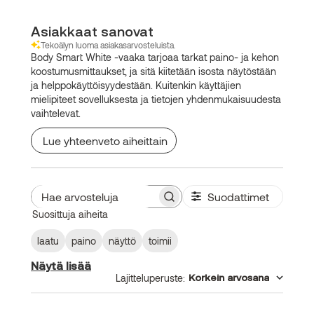
Asiakkaat sanovat
Tekoälyn luoma asiakasarvosteluista.
Body Smart White -vaaka tarjoaa tarkat paino- ja kehon
koostumusmittaukset, ja sitä kiitetään isosta näytöstään
ja helppokäyttöisyydestään. Kuitenkin käyttäjien
mielipiteet sovelluksesta ja tietojen yhdenmukaisuudesta
vaihtelevat.
Lue yhteenveto aiheittain
Suodattimet
Hae
Suosittuja aiheita
arvosteluja
laatu
paino
näyttö
toimii
Näytä lisää
Lajitteluperuste
:
Korkein arvosana