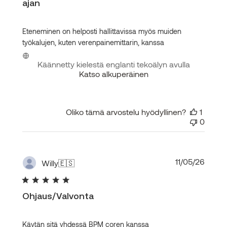
ajan
Eteneminen on helposti hallittavissa myös muiden
työkalujen, kuten verenpainemittarin, kanssa
Käännetty kielestä englanti tekoälyn avulla
Katso alkuperäinen
Oliko tämä arvostelu hyödyllinen?
1
0
Julka
11/05/26
Willy
🇪🇸
Ohjaus/Valvonta
Käytän sitä yhdessä BPM coren kanssa