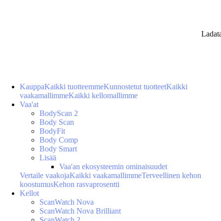
Ladat
Kauppa
Kaikki tuotteemme
Kunnostetut tuotteet
Kaikki
vaakamallimme
Kaikki kellomallimme
Vaa'at
BodyScan 2
Body Scan
BodyFit
Body Comp
Body Smart
Lisää
Vaa'an ekosysteemin ominaisuudet
Vertaile vaakoja
Kaikki vaakamallimme
Terveellinen kehon
koostumus
Kehon rasvaprosentti
Kellot
ScanWatch Nova
ScanWatch Nova Brilliant
ScanWatch 2