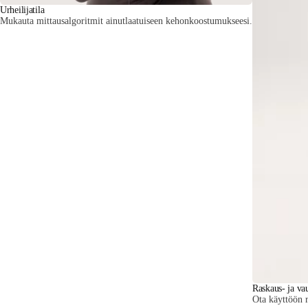
Urheilijatila
Mukauta mittausalgoritmit ainutlaatuiseen kehonkoostumukseesi.
Raskaus- ja vau
Ota käyttöön r