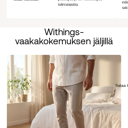
esii
tulevaisuutta.
sair
Withings-
vaakakokemuksen jäljillä
Selaa