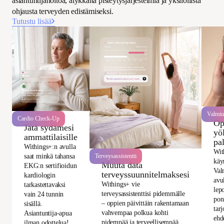
asiantuntijahoitoa, älykkäitä pisteytysjärjestelmiä ja yksilöllistä
ohjausta terveyden edistämiseksi.
Tutustu lisää
Valmiu
Cardio Check-Up
Op
Jätä sydämesi
yö
ammattilaisille
pa
Withings+:n avulla
Wit
saat minkä tahansa
Terveysassistentti
käy
Muuta data
EKG:n sertifioidun
Val
terveyssuunnitelmaksesi
kardiologin
avu
Withings+ vie
tarkastettavaksi
lepo
terveysassistenttisi pidemmälle
vain 24 tunnin
pon
– oppien päivittäin rakentamaan
sisällä.
tarj
vahvempaa polkua kohti
Asiantuntija-apua
ehd
pidempää ja terveellisempää
ilman odottelua!