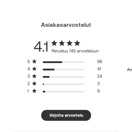
Asiakasarvostelut
4.1
Perustuu 145 arvosteluun
5
68
4
41
Am
3
24
2
3
1
9
Kirjoita arvostelu