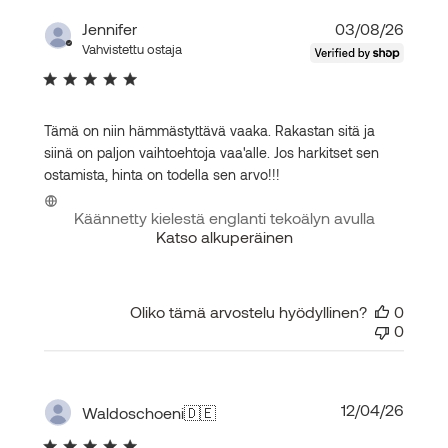
Julka
Jennifer
03/08/26
Vahvistettu ostaja
Tämä on niin hämmästyttävä vaaka. Rakastan sitä ja
siinä on paljon vaihtoehtoja vaa'alle. Jos harkitset sen
ostamista, hinta on todella sen arvo!!!
Käännetty kielestä englanti tekoälyn avulla
Katso alkuperäinen
Oliko tämä arvostelu hyödyllinen?
0
0
Julka
12/04/26
Waldoschoeni
🇩🇪