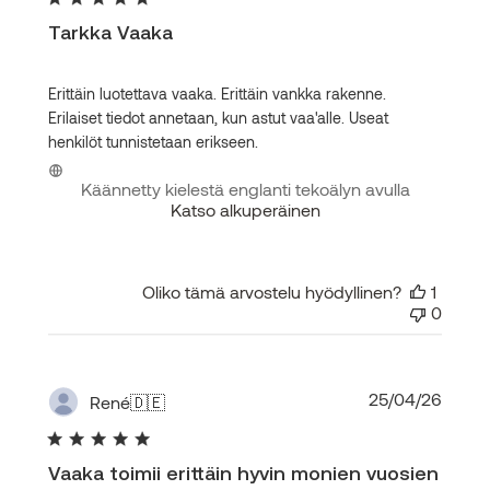
Tarkka Vaaka
Erittäin luotettava vaaka. Erittäin vankka rakenne.
Erilaiset tiedot annetaan, kun astut vaa'alle. Useat
henkilöt tunnistetaan erikseen.
Käännetty kielestä englanti tekoälyn avulla
Katso alkuperäinen
Oliko tämä arvostelu hyödyllinen?
1
0
Julka
25/04/26
René
🇩🇪
Vaaka toimii erittäin hyvin monien vuosien