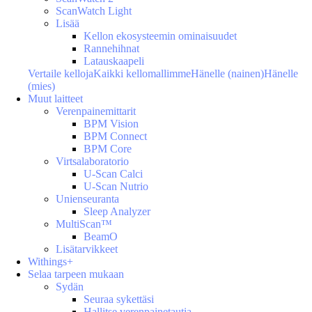
ScanWatch Light
Lisää
Kellon ekosysteemin ominaisuudet
Rannehihnat
Latauskaapeli
Vertaile kelloja
Kaikki kellomallimme
Hänelle (nainen)
Hänelle
(mies)
Muut laitteet
Verenpainemittarit
BPM Vision
BPM Connect
BPM Core
Virtsalaboratorio
U-Scan Calci
U-Scan Nutrio
Unienseuranta
Sleep Analyzer
MultiScan™
BeamO
Lisätarvikkeet
Withings+
Selaa tarpeen mukaan
Sydän
Seuraa sykettäsi
Hallitse verenpainetautia