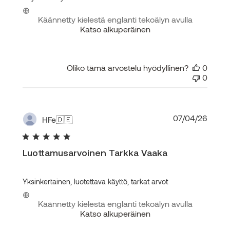
Käännetty kielestä englanti tekoälyn avulla
Katso alkuperäinen
Oliko tämä arvostelu hyödyllinen?
0
0
Julka
07/04/26
HFe
🇩🇪
Luottamusarvoinen Tarkka Vaaka
Yksinkertainen, luotettava käyttö, tarkat arvot
Käännetty kielestä englanti tekoälyn avulla
Katso alkuperäinen