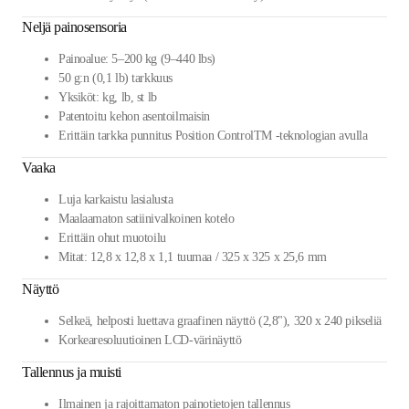
Neljä painosensoria
Painoalue: 5–200 kg (9–440 lbs)
50 g:n (0,1 lb) tarkkuus
Yksiköt: kg, lb, st lb
Patentoitu kehon asentoilmaisin
Erittäin tarkka punnitus Position ControlTM -teknologian avulla
Vaaka
Luja karkaistu lasialusta
Maalaamaton satiinivalkoinen kotelo
Erittäin ohut muotoilu
Mitat: 12,8 x 12,8 x 1,1 tuumaa / 325 x 325 x 25,6 mm
Näyttö
Selkeä, helposti luettava graafinen näyttö (2,8"), 320 x 240 pikseliä
Korkearesoluutioinen LCD-värinäyttö
Tallennus ja muisti
Ilmainen ja rajoittamaton painotietojen tallennus