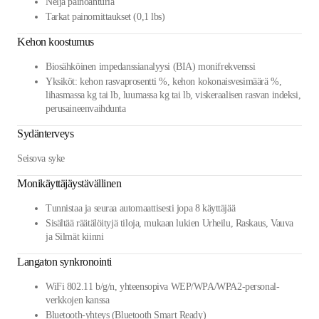
Neljä painoanturia
Tarkat painomittaukset (0,1 lbs)
Kehon koostumus
Biosähköinen impedanssianalyysi (BIA) monifrekvenssi
Yksiköt: kehon rasvaprosentti %, kehon kokonaisvesimäärä %,
lihasmassa kg tai lb, luumassa kg tai lb, viskeraalisen rasvan indeksi,
perusaineenvaihdunta
Sydänterveys
Seisova syke
Monikäyttäjäystävällinen
Tunnistaa ja seuraa automaattisesti jopa 8 käyttäjää
Sisältää räätälöityjä tiloja, mukaan lukien Urheilu, Raskaus, Vauva
ja Silmät kiinni
Langaton synkronointi
WiFi 802.11 b/g/n, yhteensopiva WEP/WPA/WPA2-personal-
verkkojen kanssa
Bluetooth-yhteys (Bluetooth Smart Ready)