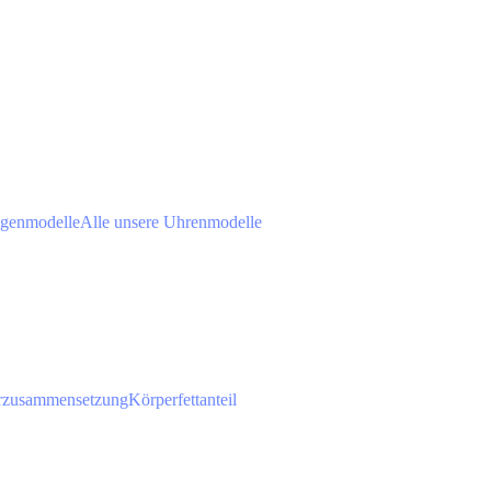
agenmodelle
Alle unsere Uhrenmodelle
rzusammensetzung
Körperfettanteil