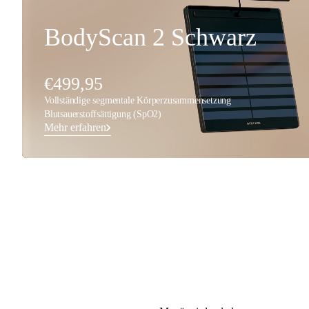
BodyScan 2 Schwarz
€499,95
Vollständige segmentale Körperzusammensetzung
Blutsauerstoffsättigung (SpO2)
Mehr erfahren