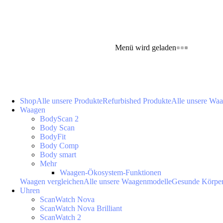
Menü wird geladen
Shop
Alle unsere Produkte
Refurbished Produkte
Alle unsere Wa
Waagen
BodyScan 2
Body Scan
BodyFit
Body Comp
Body smart
Mehr
Waagen-Ökosystem-Funktionen
Waagen vergleichen
Alle unsere Waagenmodelle
Gesunde Körpe
Uhren
ScanWatch Nova
ScanWatch Nova Brilliant
ScanWatch 2