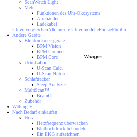
ScanWatch Light
Mehr
Funktionen des Uhr-Ökosystems
Armbänder
Ladekabel
Uhren vergleichen
Alle unsere Uhrenmodelle
Für sie
Für ihn
Andere Geräte
Blutdruckmessgeräte
BPM Vision
BPM Connect
Waagen
BPM Core
Urin-Labor
U-Scan Calci
U-Scan Nutrio
Schlaftracker
Sleep Analyzer
MultiScan™
BeamO
Zubehör
Withings+
Nach Bedarf einkaufen
Herz
Herzfrequenz überwachen
Bluthochdruck behandeln
Ein EKG aufzeichnen