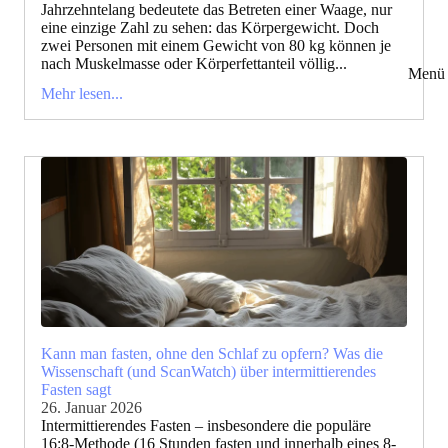
Jahrzehntelang bedeutete das Betreten einer Waage, nur
eine einzige Zahl zu sehen: das Körpergewicht. Doch
zwei Personen mit einem Gewicht von 80 kg können je
nach Muskelmasse oder Körperfettanteil völlig...
Menü 
Mehr lesen...
Kann man fasten, ohne den Schlaf zu opfern? Was die
Wissenschaft (und ScanWatch) über intermittierendes
Fasten sagt
26. Januar 2026
Intermittierendes Fasten – insbesondere die populäre
16:8-Methode (16 Stunden fasten und innerhalb eines 8-