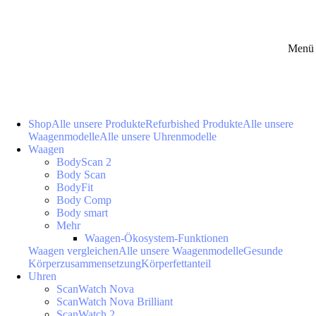
Menü 
Shop
Alle unsere Produkte
Refurbished Produkte
Alle unsere
Waagenmodelle
Alle unsere Uhrenmodelle
Waagen
BodyScan 2
Body Scan
BodyFit
Body Comp
Body smart
Mehr
Waagen-Ökosystem-Funktionen
Waagen vergleichen
Alle unsere Waagenmodelle
Gesunde
Körperzusammensetzung
Körperfettanteil
Uhren
ScanWatch Nova
ScanWatch Nova Brilliant
ScanWatch 2