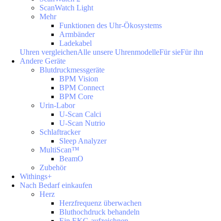
ScanWatch Light
Mehr
Funktionen des Uhr-Ökosystems
Armbänder
Ladekabel
Uhren vergleichen
Alle unsere Uhrenmodelle
Für sie
Für ihn
Andere Geräte
Blutdruckmessgeräte
BPM Vision
BPM Connect
BPM Core
Urin-Labor
U-Scan Calci
U-Scan Nutrio
Schlaftracker
Sleep Analyzer
MultiScan™
BeamO
Zubehör
Withings+
Nach Bedarf einkaufen
Herz
Herzfrequenz überwachen
Bluthochdruck behandeln
Ein EKG aufzeichnen