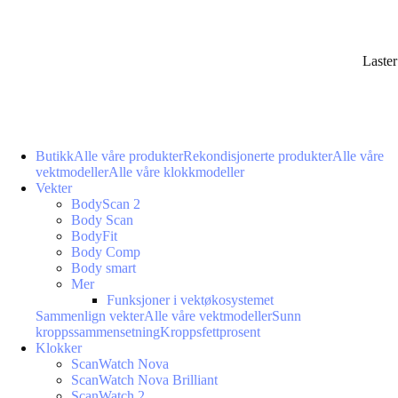
Laste
Butikk
Alle våre produkter
Rekondisjonerte produkter
Alle våre
vektmodeller
Alle våre klokkmodeller
Vekter
BodyScan 2
Body Scan
BodyFit
Body Comp
Body smart
Mer
Funksjoner i vektøkosystemet
Sammenlign vekter
Alle våre vektmodeller
Sunn
kroppssammensetning
Kroppsfettprosent
Klokker
ScanWatch Nova
ScanWatch Nova Brilliant
ScanWatch 2