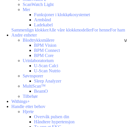
ScanWatch Light
Mer
Funksjoner i klokkøkosystemet
Armbånd
Ladekabel
Sammenlign klokker
Alle våre klokkmodeller
For henne
For ham
Andre enheter
Blodtrykksmålere
V
BPM Vision
BPM Connect
BPM Core
Urinlaboratorium
U-Scan Calci
U-Scan Nutrio
Søvnsporer
Sleep Analyzer
MultiScan™
BeamO
Tilbehør
Withings+
Handle etter behov
Hjerte
Overvåk pulsen din
Håndtere hypertensjon
Ta opp et EKG