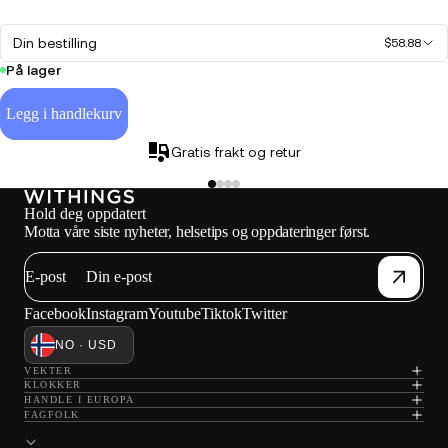
Din bestilling
$58.88
På lager
Legg i handlekurv
Gratis frakt og retur
Hold deg oppdatert
Motta våre siste nyheter, helsetips og oppdateringer først.
E-post
Facebook
Instagram
Youtube
Tiktok
Twitter
NO · USD
Laste
VEKTER
KLOKKER
HANDLE I EUROPA
FAGFOLK