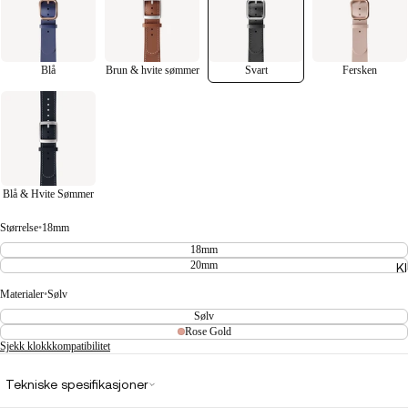
Blå
Brun & hvite sømmer
Svart
Fersken
Blå & Hvite Sømmer
Størrelse
•
18mm
18mm
20mm
K
Materialer
•
Sølv
Sølv
Rose Gold
Sjekk klokkkompatibilitet
Tekniske spesifikasjoner