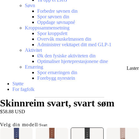
Søvn
Forbedre søvnen din
Spor søvnen din
Oppdage søvnapné
Kroppssammensetning
Spor kroppsfett
Overvåk muskelmassen din
Administrer vekttapet ditt med GLP-1
Aktivitet
Øk den fysiske aktiviteten din
Optimaliser hjerteprestasjonene dine
Ernæring
Laste
Spor ernæringen din
Forebygg nyrestein
Støtte
For fagfolk
Skinnreim svart, svart søm
$58.88 USD
Velg din modell
•
Svart