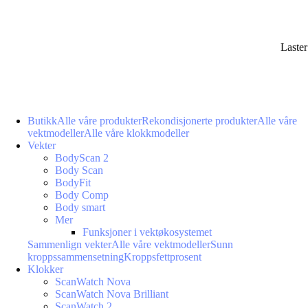
Laste
Butikk
Alle våre produkter
Rekondisjonerte produkter
Alle våre
vektmodeller
Alle våre klokkmodeller
Vekter
BodyScan 2
Body Scan
BodyFit
Body Comp
Body smart
Mer
Funksjoner i vektøkosystemet
Sammenlign vekter
Alle våre vektmodeller
Sunn
kroppssammensetning
Kroppsfettprosent
Klokker
ScanWatch Nova
ScanWatch Nova Brilliant
ScanWatch 2