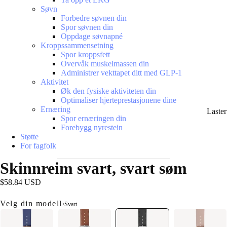
Søvn
Forbedre søvnen din
Spor søvnen din
Oppdage søvnapné
Kroppssammensetning
Spor kroppsfett
Overvåk muskelmassen din
Administrer vekttapet ditt med GLP-1
Aktivitet
Øk den fysiske aktiviteten din
Optimaliser hjerteprestasjonene dine
Ernæring
Laste
Spor ernæringen din
Forebygg nyrestein
Støtte
For fagfolk
Skinnreim svart, svart søm
$58.84 USD
Velg din modell
•
Svart