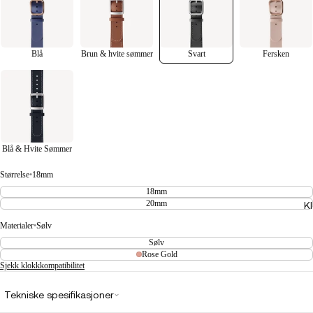
Blå
Brun & hvite sømmer
Svart
Fersken
Blå & Hvite Sømmer
Størrelse
•
18mm
18mm
20mm
K
Materialer
•
Sølv
Sølv
Rose Gold
Sjekk klokkkompatibilitet
Tekniske spesifikasjoner