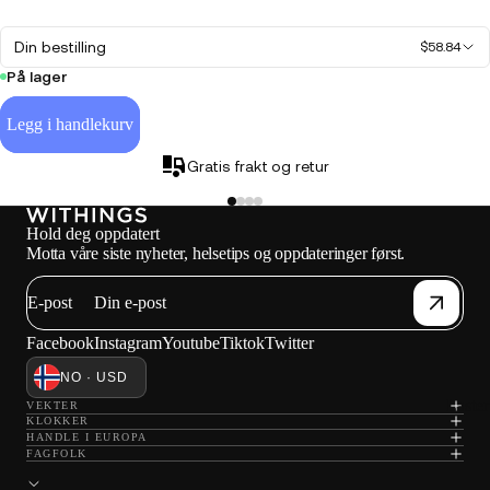
Din bestilling
$58.84
På lager
Legg i handlekurv
Gratis frakt og retur
Hold deg oppdatert
Motta våre siste nyheter, helsetips og oppdateringer først.
E-post
Facebook
Instagram
Youtube
Tiktok
Twitter
NO · USD
Laste
VEKTER
KLOKKER
HANDLE I EUROPA
FAGFOLK