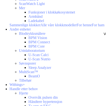
ScanWatch Light
Mer
Funksjoner i klokkøkosystemet
Armbånd
Ladekabel
Sammenlign klokker
Alle våre klokkmodeller
For henne
For ham
Andre enheter
Blodtrykksmålere
V
BPM Vision
BPM Connect
BPM Core
Urinlaboratorium
U-Scan Calci
U-Scan Nutrio
Søvnsporer
Sleep Analyzer
MultiScan™
BeamO
Tilbehør
Withings+
Handle etter behov
Hjerte
Overvåk pulsen din
Håndtere hypertensjon
Ta opp et EKG