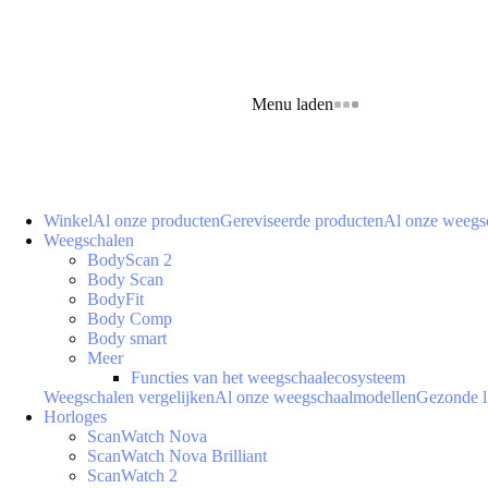
Menu laden
Winkel
Al onze producten
Gereviseerde producten
Al onze weegs
Weegschalen
BodyScan 2
Body Scan
BodyFit
Body Comp
Body smart
Meer
Functies van het weegschaalecosysteem
Weegschalen vergelijken
Al onze weegschaalmodellen
Gezonde l
Horloges
ScanWatch Nova
ScanWatch Nova Brilliant
ScanWatch 2