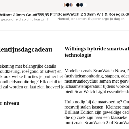
ScanWatch 2 38mm Wit & Roségoud
rilliant 39mm Goud
€599,95 EUR
Herstel je nachten. Supercharge je dagen.
gezondheid zo chic kon zijn?
alentijnsdagcadeau
Withings hybride smartwatc
technologie
ekening met belangrijke details
Modellen zoals ScanWatch Nova, N
(goudkleurig, roségoud of zilver) en
(activiteitsmonitoring, stappen, a
nk ook welke functies je partner het
menstruatiecyclus) samen met geava
zondheidsmonitoring? Elk detail telt
lichaamstemperatuur tijdens workout
d zal worden en laat zien hoeveel je
biedt ScanWatch Light essentiële d
Hulp nodig bij de maatvoering? O
er niveau
roestvrij stalen kasten. Kleinere
Brilliant Edition zijn geweldige c
die op zoek zijn naar een klassiek
mm) zoals ScanWatch 2 of ScanWat