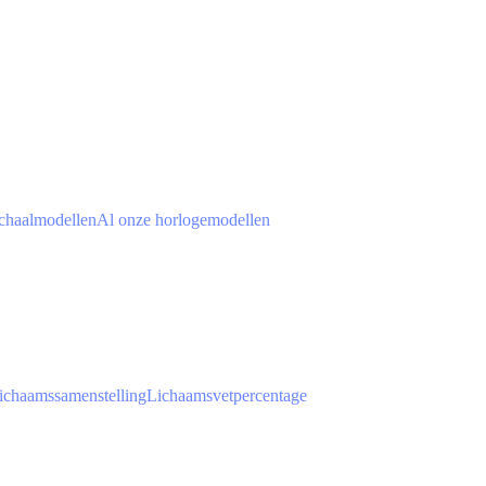
chaalmodellen
Al onze horlogemodellen
ichaamssamenstelling
Lichaamsvetpercentage