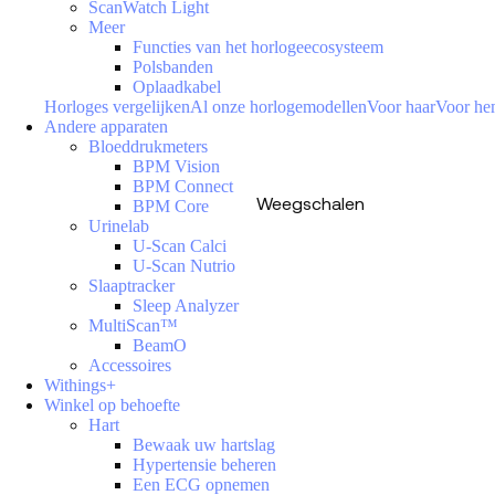
ScanWatch Light
Meer
Functies van het horlogeecosysteem
Polsbanden
Oplaadkabel
Horloges vergelijken
Al onze horlogemodellen
Voor haar
Voor h
Andere apparaten
Bloeddrukmeters
BPM Vision
BPM Connect
Weegschalen
BPM Core
Urinelab
U-Scan Calci
U-Scan Nutrio
Slaaptracker
Sleep Analyzer
MultiScan™
BeamO
Accessoires
Withings+
Winkel op behoefte
Hart
Bewaak uw hartslag
Hypertensie beheren
Een ECG opnemen