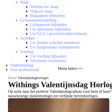
Slaap
Verbeter uw slaap
Volg uw slaap
Slaapapneu detecteren
Lichaamssamenstelling
Lichaamsvet bijhouden
Uw spiermassa bijhouden
Uw GLP-1-gewichtsverlies beheren
Activiteit
Uw fysieke activiteit stimuleren
Uw hartprestaties optimaliseren
Voeding
Uw voeding bijhouden
Nierstenen voorkomen
Ondersteuning
Menu laden
Voor professionals
Home
Valentijnsdaghorloges
Withings Valentijnsdag Horlo
Op zoek naar het
perfecte Valentijnsdagcadeau voor hem of haar
?
nauwkeurige dameshorloges tot verfijnde herrenhorloges
.