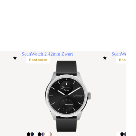
ScanWatch 2 42mm Zwart
ScanWatch 2
Bestseller
Bestselle