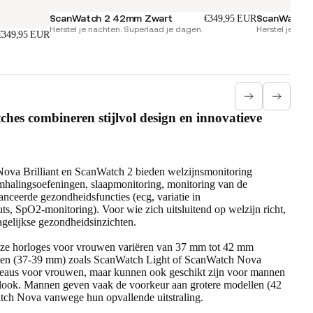
ScanWatch 2 42mm Zwart
ScanWatch 2
€349,95 EUR
Herstel je nachten. Superlaad je dagen.
Herstel je nac
€349,95 EUR
hes combineren stijlvol design en innovatieve
ova Brilliant en ScanWatch 2 bieden welzijnsmonitoring
demhalingsoefeningen, slaapmonitoring, monitoring van de
nceerde gezondheidsfuncties (ecg, variatie in
s, SpO2-monitoring). Voor wie zich uitsluitend op welzijn richt,
agelijkse gezondheidsinzichten.
nze horloges voor vrouwen variëren van 37 mm tot 42 mm
 maten (37-39 mm) zoals ScanWatch Light of ScanWatch Nova
adeaus voor vrouwen, maar kunnen ook geschikt zijn voor mannen
e look. Mannen geven vaak de voorkeur aan grotere modellen (42
ch Nova vanwege hun opvallende uitstraling.