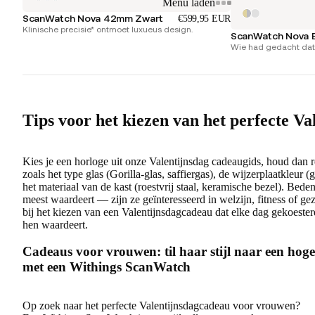
Menu laden
ScanWatch Nova 42mm Zwart
€599,95 EUR
Klinische precisie* ontmoet luxueus design.
ScanWatch Nova B
Wie had gedacht dat 
Tips voor het kiezen van het perfecte V
Kies je een horloge uit onze Valentijnsdag cadeaugids, houd dan r
zoals het type glas (Gorilla-glas, saffiergas), de wijzerplaatkleur 
het materiaal van de kast (roestvrij staal, keramische bezel). Bede
meest waardeert — zijn ze geïnteresseerd in welzijn, fitness of ge
bij het kiezen van een Valentijnsdagcadeau dat elke dag gekoester
hen waardeert.
Cadeaus voor vrouwen: til haar stijl naar een hog
met een Withings ScanWatch
Op zoek naar het perfecte Valentijnsdagcadeau voor vrouwen?