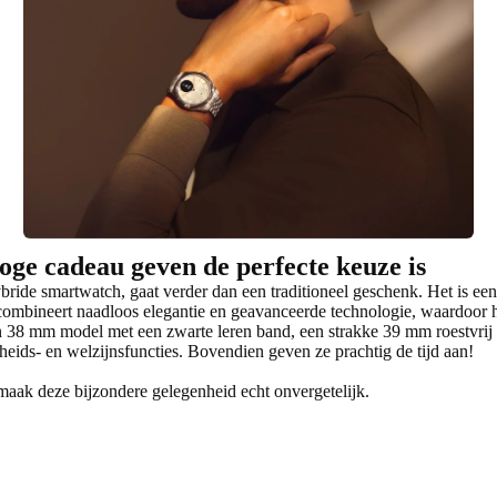
ge cadeau geven de perfecte keuze is
ide smartwatch, gaat verder dan een traditioneel geschenk. Het is een 
mbineert naadloos elegantie en geavanceerde technologie, waardoor hij
een 38 mm model met een zwarte leren band, een strakke 39 mm roestvrij
eids- en welzijnsfuncties. Bovendien geven ze prachtig de tijd aan!
 maak deze bijzondere gelegenheid echt onvergetelijk.