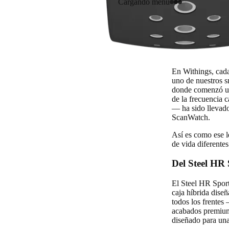
Cargando menú
En Withings, cada
uno de nuestros s
donde comenzó un
de la frecuencia c
— ha sido llevado
ScanWatch.
Así es como ese l
de vida diferentes
Del Steel HR
El Steel HR Sport 
caja híbrida dise
todos los frentes
acabados premium
diseñado para una