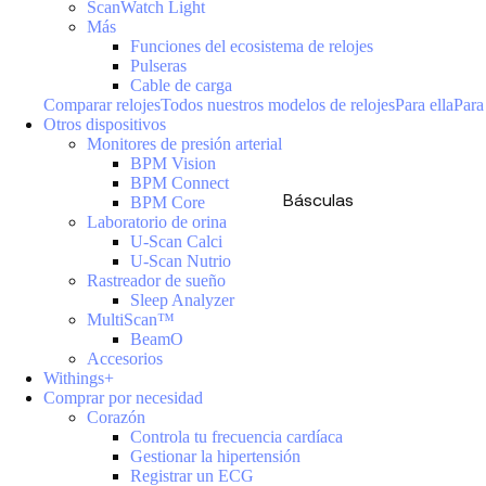
ScanWatch Light
Más
Funciones del ecosistema de relojes
Pulseras
Cable de carga
Comparar relojes
Todos nuestros modelos de relojes
Para ella
Para
Otros dispositivos
Monitores de presión arterial
BPM Vision
BPM Connect
Básculas
BPM Core
Laboratorio de orina
U-Scan Calci
U-Scan Nutrio
Rastreador de sueño
Sleep Analyzer
MultiScan™
BeamO
Accesorios
Withings+
Comprar por necesidad
Corazón
Controla tu frecuencia cardíaca
Gestionar la hipertensión
Registrar un ECG