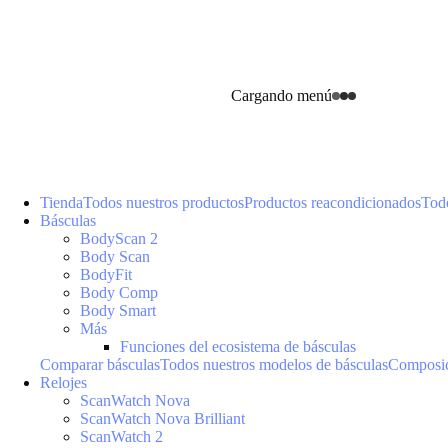
Cargando menú
Tienda
Todos nuestros productos
Productos reacondicionados
Todo
Básculas
BodyScan 2
Body Scan
BodyFit
Body Comp
Body Smart
Más
Funciones del ecosistema de básculas
Comparar básculas
Todos nuestros modelos de básculas
Composic
Relojes
ScanWatch Nova
ScanWatch Nova Brilliant
ScanWatch 2