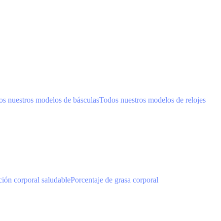
s nuestros modelos de básculas
Todos nuestros modelos de relojes
ión corporal saludable
Porcentaje de grasa corporal