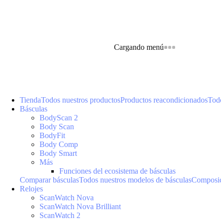
Cargando menú
Tienda
Todos nuestros productos
Productos reacondicionados
Todo
Básculas
BodyScan 2
Body Scan
BodyFit
Body Comp
Body Smart
Más
Funciones del ecosistema de básculas
Comparar básculas
Todos nuestros modelos de básculas
Composic
Relojes
ScanWatch Nova
ScanWatch Nova Brilliant
ScanWatch 2