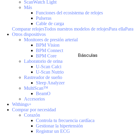
ScanWatch Light
Más
Funciones del ecosistema de relojes
Pulseras
Cable de carga
Comparar relojes
Todos nuestros modelos de relojes
Para ella
Para
Otros dispositivos
Monitores de presión arterial
BPM Vision
BPM Connect
Básculas
BPM Core
Laboratorio de orina
U-Scan Calci
U-Scan Nutrio
Rastreador de sueño
Sleep Analyzer
MultiScan™
BeamO
Accesorios
Withings+
Comprar por necesidad
Corazón
Controla tu frecuencia cardíaca
Gestionar la hipertensión
Registrar un ECG