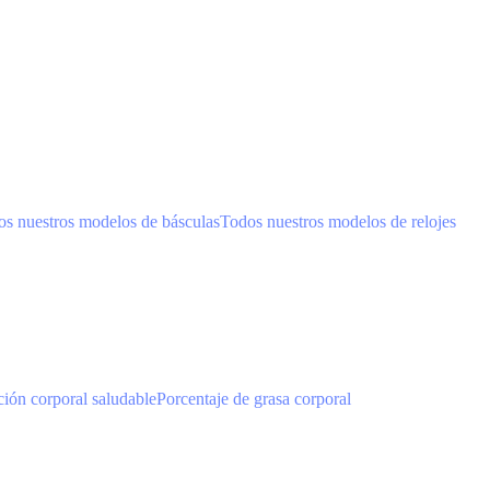
s nuestros modelos de básculas
Todos nuestros modelos de relojes
ión corporal saludable
Porcentaje de grasa corporal