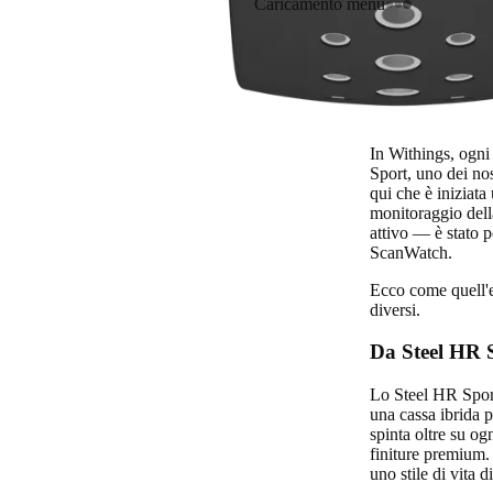
Caricamento menu
In Withings, ogni
Sport, uno dei nos
qui che è iniziat
monitoraggio della
attivo — è stato p
ScanWatch.
Ecco come quell'er
diversi.
Da Steel HR 
Lo Steel HR Sport 
una cassa ibrida p
spinta oltre su og
finiture premium. 
uno stile di vita d