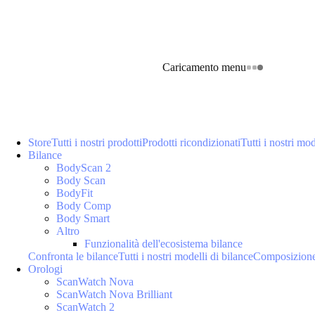
Caricamento menu
Store
Tutti i nostri prodotti
Prodotti ricondizionati
Tutti i nostri mod
Bilance
BodyScan 2
Body Scan
BodyFit
Body Comp
Body Smart
Altro
Funzionalità dell'ecosistema bilance
Confronta le bilance
Tutti i nostri modelli di bilance
Composizione
Orologi
ScanWatch Nova
ScanWatch Nova Brilliant
ScanWatch 2