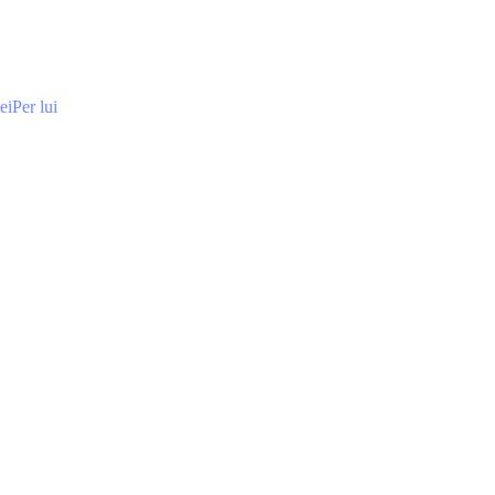
ei
Per lui