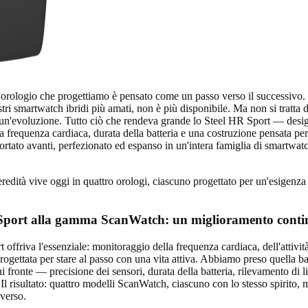
 orologio che progettiamo è pensato come un passo verso il successivo
tri smartwatch ibridi più amati, non è più disponibile. Ma non si tratta 
a un'evoluzione. Tutto ciò che rendeva grande lo Steel HR Sport — desig
 frequenza cardiaca, durata della batteria e una costruzione pensata per 
ortato avanti, perfezionato ed espanso in un'intera famiglia di smartwatc
edità vive oggi in quattro orologi, ciascuno progettato per un'esigenza e
Sport alla gamma ScanWatch: un miglioramento conti
offriva l'essenziale: monitoraggio della frequenza cardiaca, dell'attivit
rogettata per stare al passo con una vita attiva. Abbiamo preso quella b
ni fronte — precisione dei sensori, durata della batteria, rilevamento di 
Il risultato: quattro modelli ScanWatch, ciascuno con lo stesso spirito, 
iverso.