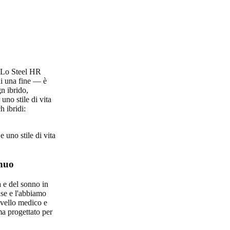
. Lo Steel HR
di una fine — è
n ibrido,
uno stile di vita
h ibridi:
 uno stile di vita
nuo
à e del sonno in
ase e l'abbiamo
livello medico e
ma progettato per