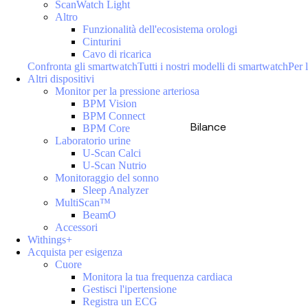
ScanWatch Light
Altro
Funzionalità dell'ecosistema orologi
Cinturini
Cavo di ricarica
Confronta gli smartwatch
Tutti i nostri modelli di smartwatch
Per l
Altri dispositivi
Monitor per la pressione arteriosa
BPM Vision
BPM Connect
Bilance
BPM Core
Laboratorio urine
U-Scan Calci
U-Scan Nutrio
Monitoraggio del sonno
Sleep Analyzer
MultiScan™
BeamO
Accessori
Withings+
Acquista per esigenza
Cuore
Monitora la tua frequenza cardiaca
Gestisci l'ipertensione
Registra un ECG