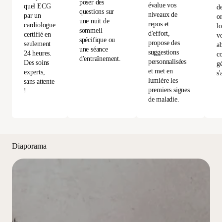
poser des
évalue vos
quel ECG
d
questions sur
niveaux de
par un
or
une nuit de
repos et
cardiologue
l
sommeil
d'effort,
certifié en
vo
spécifique ou
propose des
seulement
a
une séance
suggestions
24 heures.
c
d'entraînement.
personnalisées
Des soins
gé
et met en
experts,
s'
lumière les
sans attente
premiers signes
!
de maladie.
Diaporama