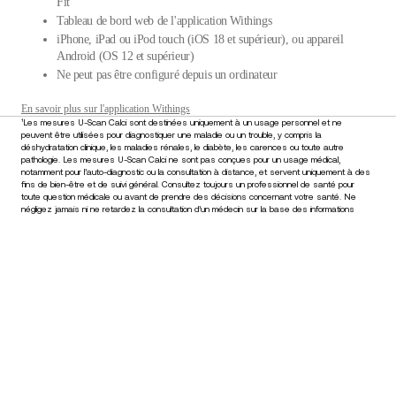
Fit
Tableau de bord web de l'application Withings
iPhone, iPad ou iPod touch (iOS 18 et supérieur), ou appareil
Android (OS 12 et supérieur)
Ne peut pas être configuré depuis un ordinateur
En savoir plus sur l'application Withings
¹
Les mesures U-Scan Calci sont destinées uniquement à un usage personnel et ne
peuvent être utilisées pour diagnostiquer une maladie ou un trouble, y compris la
déshydratation clinique, les maladies rénales, le diabète, les carences ou toute autre
pathologie. Les mesures U-Scan Calci ne sont pas conçues pour un usage médical,
notamment pour l’auto-diagnostic ou la consultation à distance, et servent uniquement à des
fins de bien-être et de suivi général. Consultez toujours un professionnel de santé pour
toute question médicale ou avant de prendre des décisions concernant votre santé. Ne
négligez jamais ni ne retardez la consultation d’un médecin sur la base des informations
fournies par cet appareil.
€349,95
–
Ajouter au panier
Restez informé
Recevez en avant-première nos dernières actualités, conseils
santé et mises à jour.
E-mail
Facebook
Instagram
Youtube
Tiktok
Twitter
FR · EUR