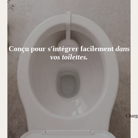
Conçu pour s'intégrer facilement
dans
vos toilettes.
Charg