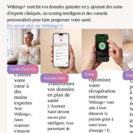
Withings+ enrichit vos données gratuites en y ajoutant des soins
d'experts cliniques, un scoring intelligent et des conseils
personnalisés pour faire progresser votre santé.
En savoir plus sur Withings+
Cardio Check-Up
Confiez
Forme
With
Assistant Santé
Optimisez
votre
U
Transformez
votre
cœur à
p
vos données
récupération
des
à
en plan de
nocturne
mains
t
santé
expertes
Withings+ vous
é
L'Assistant
aide à bien
Avec
W
Santé devient
démarrer la
Withings+,
P
encore plus
journée grâce à
faites
ga
intelligent, vous
notre score
examiner
bé
permettant de
d'énergie ! Il
n'importe
no