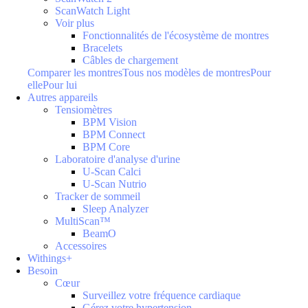
ScanWatch Light
Voir plus
Fonctionnalités de l'écosystème de montres
Bracelets
Câbles de chargement
Comparer les montres
Tous nos modèles de montres
Pour
elle
Pour lui
Autres appareils
Tensiomètres
BPM Vision
BPM Connect
BPM Core
Laboratoire d'analyse d'urine
U-Scan Calci
U-Scan Nutrio
Tracker de sommeil
Sleep Analyzer
MultiScan™
BeamO
Accessoires
Withings+
Besoin
Cœur
Surveillez votre fréquence cardiaque
Gérez votre hypertension