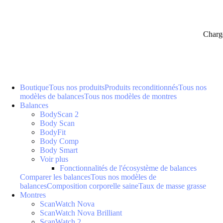
Charg
Boutique
Tous nos produits
Produits reconditionnés
Tous nos
modèles de balances
Tous nos modèles de montres
Balances
BodyScan 2
Body Scan
BodyFit
Body Comp
Body Smart
Voir plus
Fonctionnalités de l'écosystème de balances
Comparer les balances
Tous nos modèles de
balances
Composition corporelle saine
Taux de masse grasse
Montres
ScanWatch Nova
ScanWatch Nova Brilliant
ScanWatch 2