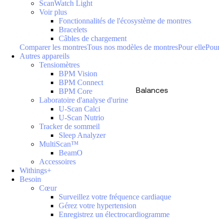
ScanWatch Light
Voir plus
Fonctionnalités de l'écosystème de montres
Bracelets
Câbles de chargement
Comparer les montres
Tous nos modèles de montres
Pour elle
Pour
Autres appareils
Tensiomètres
BPM Vision
BPM Connect
Balances
BPM Core
Laboratoire d'analyse d'urine
U-Scan Calci
U-Scan Nutrio
Tracker de sommeil
Sleep Analyzer
MultiScan™
BeamO
Accessoires
Withings+
Besoin
Cœur
Surveillez votre fréquence cardiaque
Gérez votre hypertension
Enregistrez un électrocardiogramme