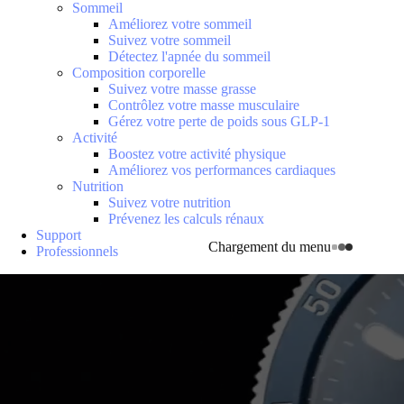
Sommeil
Améliorez votre sommeil
Suivez votre sommeil
Détectez l'apnée du sommeil
Composition corporelle
Suivez votre masse grasse
Contrôlez votre masse musculaire
Gérez votre perte de poids sous GLP-1
Activité
Boostez votre activité physique
Améliorez vos performances cardiaques
Nutrition
Suivez votre nutrition
Prévenez les calculs rénaux
Support
Chargement du menu
Professionnels