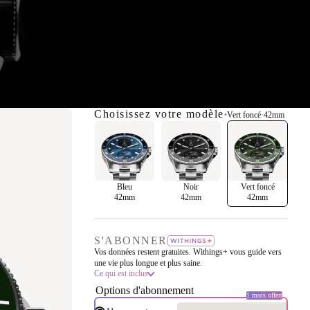
Choisissez votre modèle
•
Vert foncé
·
42mm
Bleu
Noir
Vert foncé
42mm
42mm
42mm
S'ABONNER
Vos données restent gratuites. Withings+ vous guide vers
une vie plus longue et plus saine.
Ce qui est inclus
Options d'abonnement
1 mois offert