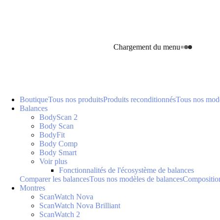
Chargement du menu
Boutique
Tous nos produits
Produits reconditionnés
Tous nos modè
Balances
BodyScan 2
Body Scan
BodyFit
Body Comp
Body Smart
Voir plus
Fonctionnalités de l'écosystème de balances
Comparer les balances
Tous nos modèles de balances
Composition
Montres
ScanWatch Nova
ScanWatch Nova Brilliant
ScanWatch 2