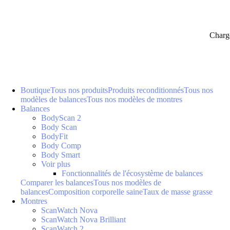
Charg
Boutique
Tous nos produits
Produits reconditionnés
Tous nos
modèles de balances
Tous nos modèles de montres
Balances
BodyScan 2
Body Scan
BodyFit
Body Comp
Body Smart
Voir plus
Fonctionnalités de l'écosystème de balances
Comparer les balances
Tous nos modèles de
balances
Composition corporelle saine
Taux de masse grasse
Montres
ScanWatch Nova
ScanWatch Nova Brilliant
ScanWatch 2