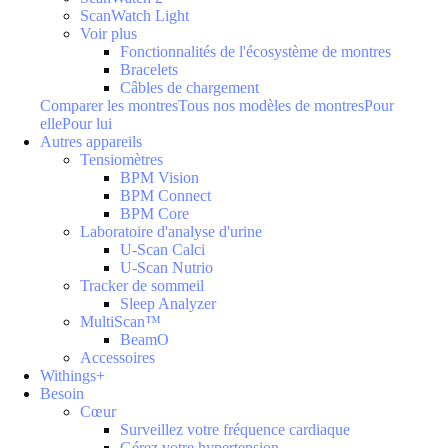
ScanWatch Light
Voir plus
Fonctionnalités de l'écosystème de montres
Bracelets
Câbles de chargement
Comparer les montres
Tous nos modèles de montres
Pour
elle
Pour lui
Autres appareils
Tensiomètres
BPM Vision
BPM Connect
BPM Core
Laboratoire d'analyse d'urine
U-Scan Calci
U-Scan Nutrio
Tracker de sommeil
Sleep Analyzer
MultiScan™
BeamO
Accessoires
Withings+
Besoin
Cœur
Surveillez votre fréquence cardiaque
Gérez votre hypertension