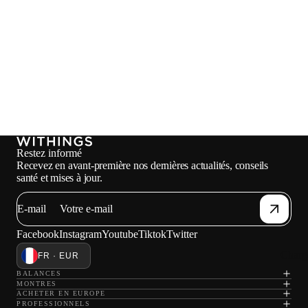
Restez informé
Recevez en avant-première nos dernières actualités, conseils
santé et mises à jour.
E-mail
Facebook
Instagram
Youtube
Tiktok
Twitter
Charg
FR · EUR
BALANCES
MONTRES
ACHETER EN EUROPE
PROFESSIONNELS