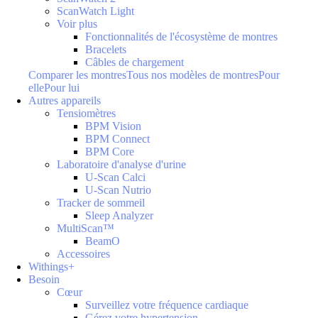
ScanWatch Light
Voir plus
Fonctionnalités de l'écosystème de montres
Bracelets
Câbles de chargement
Comparer les montres
Tous nos modèles de montres
Pour
elle
Pour lui
Autres appareils
Tensiomètres
BPM Vision
BPM Connect
BPM Core
Laboratoire d'analyse d'urine
U-Scan Calci
U-Scan Nutrio
Tracker de sommeil
Sleep Analyzer
MultiScan™
BeamO
Accessoires
Withings+
Besoin
Cœur
Surveillez votre fréquence cardiaque
Gérez votre hypertension