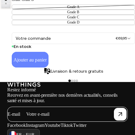
Grade A
Grade B
Grade C
Grade D
Votre commande
€69,95
En stock
Ajouter au panier
Livraison & retours gratuits
Restez informé
Recevez en avant-première nos dernières actualités, conseils
santé et mises à jour.
E-mail
Facebook
Instagram
Youtube
Tiktok
Twitter
FR · EUR