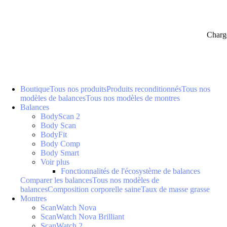
Charg
Boutique
Tous nos produits
Produits reconditionnés
Tous nos
modèles de balances
Tous nos modèles de montres
Balances
BodyScan 2
Body Scan
BodyFit
Body Comp
Body Smart
Voir plus
Fonctionnalités de l'écosystème de balances
Comparer les balances
Tous nos modèles de
balances
Composition corporelle saine
Taux de masse grasse
Montres
ScanWatch Nova
ScanWatch Nova Brilliant
ScanWatch 2