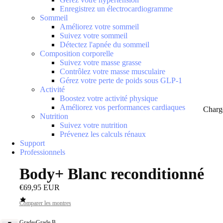
Enregistrez un électrocardiogramme
Sommeil
Améliorez votre sommeil
Suivez votre sommeil
Détectez l'apnée du sommeil
Composition corporelle
Suivez votre masse grasse
Contrôlez votre masse musculaire
Gérez votre perte de poids sous GLP-1
Activité
Boostez votre activité physique
Améliorez vos performances cardiaques
Charg
Nutrition
Suivez votre nutrition
Prévenez les calculs rénaux
Support
Professionnels
Body+ Blanc reconditionné
€69,95 EUR
Comparer les montres
Grade
•
Grade B