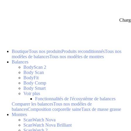
Charg
Boutique
Tous nos produits
Produits reconditionnés
Tous nos
modèles de balances
Tous nos modèles de montres
Balances
BodyScan 2
Body Scan
BodyFit
Body Comp
Body Smart
Voir plus
Fonctionnalités de l'écosystème de balances
Comparer les balances
Tous nos modèles de
balances
Composition corporelle saine
Taux de masse grasse
Montres
ScanWatch Nova
ScanWatch Nova Brilliant
ScanWatch 2