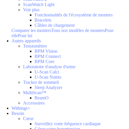
ScanWatch Light
Voir plus
Fonctionnalités de l'écosystème de montres
Bracelets
Câbles de chargement
Comparer les montres
Tous nos modèles de montres
Pour
elle
Pour lui
Autres appareils
Tensiomètres
BPM Vision
BPM Connect
BPM Core
Laboratoire d'analyse d'urine
U-Scan Calci
U-Scan Nutrio
Tracker de sommeil
Sleep Analyzer
MultiScan™
BeamO
Accessoires
Withings+
Besoin
Cœur
Surveillez votre fréquence cardiaque
Gérez votre hypertension