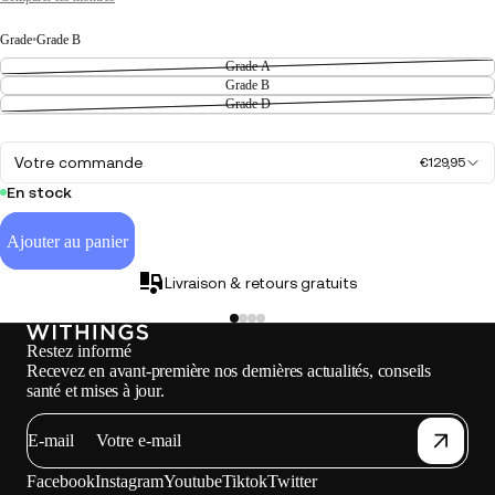
Grade
•
Grade B
Grade A
Grade B
Grade D
Votre commande
€129,95
En stock
Ajouter au panier
Livraison & retours gratuits
Restez informé
Recevez en avant-première nos dernières actualités, conseils
santé et mises à jour.
E-mail
Facebook
Instagram
Youtube
Tiktok
Twitter