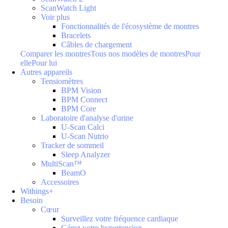
ScanWatch Light
Voir plus
Fonctionnalités de l'écosystème de montres
Bracelets
Câbles de chargement
Comparer les montres
Tous nos modèles de montres
Pour
elle
Pour lui
Autres appareils
Tensiomètres
BPM Vision
BPM Connect
BPM Core
Laboratoire d'analyse d'urine
U-Scan Calci
U-Scan Nutrio
Tracker de sommeil
Sleep Analyzer
MultiScan™
BeamO
Accessoires
Withings+
Besoin
Cœur
Surveillez votre fréquence cardiaque
Gérez votre hypertension