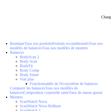
Charg
Boutique
Tous nos produits
Produits reconditionnés
Tous nos
modèles de balances
Tous nos modèles de montres
Balances
BodyScan 2
Body Scan
BodyFit
Body Comp
Body Smart
Voir plus
Fonctionnalités de l'écosystème de balances
Comparer les balances
Tous nos modèles de
balances
Composition corporelle saine
Taux de masse grasse
Montres
ScanWatch Nova
ScanWatch Nova Brilliant
ScanWatch 2