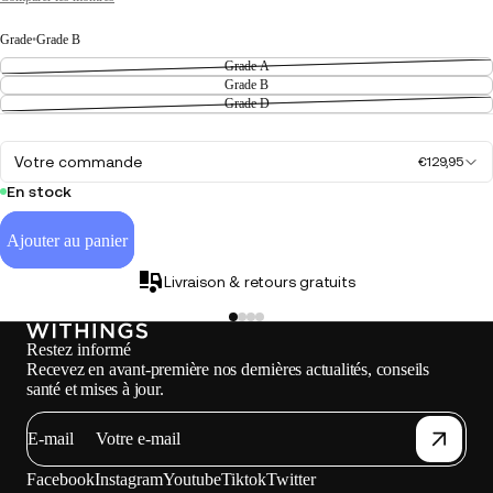
Grade
•
Grade B
Grade A
Grade B
Grade D
Votre commande
€129,95
En stock
Ajouter au panier
Livraison & retours gratuits
Restez informé
Recevez en avant-première nos dernières actualités, conseils
santé et mises à jour.
E-mail
Facebook
Instagram
Youtube
Tiktok
Twitter