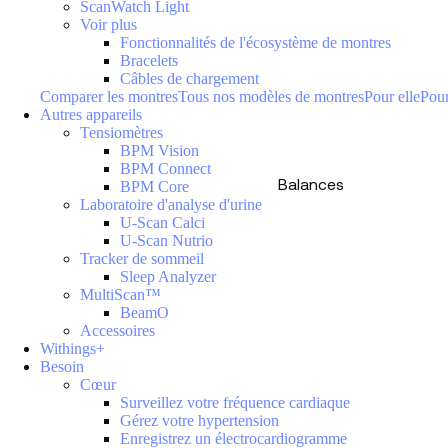
ScanWatch Light
Voir plus
Fonctionnalités de l'écosystème de montres
Bracelets
Câbles de chargement
Comparer les montres
Tous nos modèles de montres
Pour elle
Pour
Autres appareils
Tensiomètres
BPM Vision
BPM Connect
Balances
BPM Core
Laboratoire d'analyse d'urine
U-Scan Calci
U-Scan Nutrio
Tracker de sommeil
Sleep Analyzer
MultiScan™
BeamO
Accessoires
Withings+
Besoin
Cœur
Surveillez votre fréquence cardiaque
Gérez votre hypertension
Enregistrez un électrocardiogramme