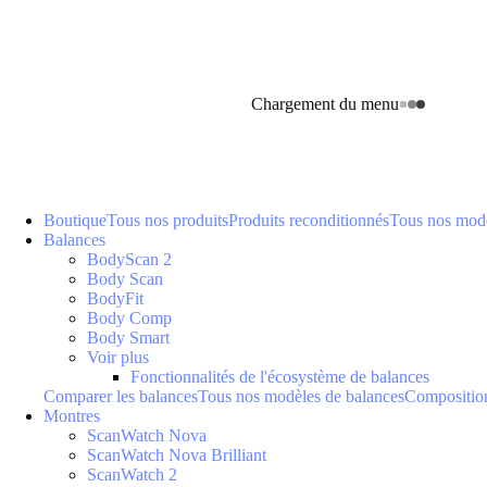
Chargement du menu
Boutique
Tous nos produits
Produits reconditionnés
Tous nos modè
Balances
BodyScan 2
Body Scan
BodyFit
Body Comp
Body Smart
Voir plus
Fonctionnalités de l'écosystème de balances
Comparer les balances
Tous nos modèles de balances
Composition
Montres
ScanWatch Nova
ScanWatch Nova Brilliant
ScanWatch 2