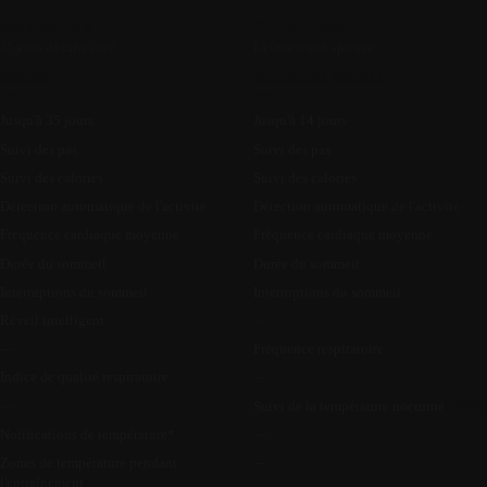
ScanWatch 2
Garmin Venu 3
35 jours de suivi santé
La smartwatch sportive
349,95€
À partir de 469,99 €
Jusqu'à 35 jours
Jusqu'à 14 jours
Suivi des pas
Suivi des pas
Suivi des calories
Suivi des calories
Détection automatique de l'activité
Détection automatique de l'activité
Fréquence cardiaque moyenne
Fréquence cardiaque moyenne
Durée du sommeil
Durée du sommeil
Interruptions du sommeil
Interruptions du sommeil
Réveil intelligent
—
—
Fréquence respiratoire
Indice de qualité respiratoire
—
Charg
—
Suivi de la température nocturne
Notifications de température*
—
Zones de température pendant
—
l'entraînement