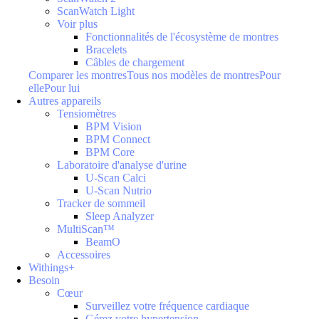
ScanWatch Light
Voir plus
Fonctionnalités de l'écosystème de montres
Bracelets
Câbles de chargement
Comparer les montres
Tous nos modèles de montres
Pour
elle
Pour lui
Autres appareils
Tensiomètres
BPM Vision
BPM Connect
BPM Core
Laboratoire d'analyse d'urine
U-Scan Calci
U-Scan Nutrio
Tracker de sommeil
Sleep Analyzer
MultiScan™
BeamO
Accessoires
Withings+
Besoin
Cœur
Surveillez votre fréquence cardiaque
Gérez votre hypertension