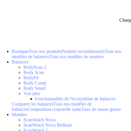
Charg
Boutique
Tous nos produits
Produits reconditionnés
Tous nos
modèles de balances
Tous nos modèles de montres
Balances
BodyScan 2
Body Scan
BodyFit
Body Comp
Body Smart
Voir plus
Fonctionnalités de l'écosystème de balances
Comparer les balances
Tous nos modèles de
balances
Composition corporelle saine
Taux de masse grasse
Montres
ScanWatch Nova
ScanWatch Nova Brilliant
ScanWatch 2