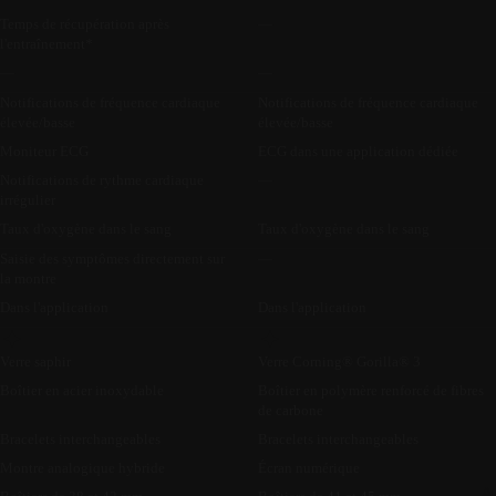
Temps de récupération après
—
l'entraînement*
—
—
Notifications de fréquence cardiaque
Notifications de fréquence cardiaque
élevée/basse
élevée/basse
Moniteur ECG
ECG dans une application dédiée
Notifications de rythme cardiaque
—
irrégulier
Taux d'oxygène dans le sang
Taux d'oxygène dans le sang
Saisie des symptômes directement sur
—
la montre
Dans l'application
Dans l'application
Verre saphir
Verre Corning® Gorilla® 3
Boîtier en acier inoxydable
Boîtier en polymère renforcé de fibres
de carbone
Bracelets interchangeables
Bracelets interchangeables
Montre analogique hybride
Écran numérique
Au