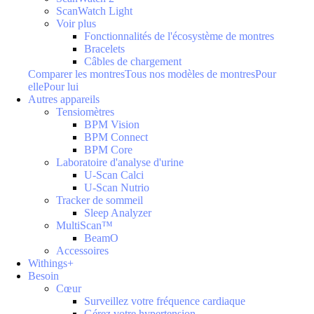
ScanWatch Light
Voir plus
Fonctionnalités de l'écosystème de montres
Bracelets
Câbles de chargement
Comparer les montres
Tous nos modèles de montres
Pour
elle
Pour lui
Autres appareils
Tensiomètres
BPM Vision
BPM Connect
BPM Core
Laboratoire d'analyse d'urine
U-Scan Calci
U-Scan Nutrio
Tracker de sommeil
Sleep Analyzer
MultiScan™
BeamO
Accessoires
Withings+
Besoin
Cœur
Surveillez votre fréquence cardiaque
Gérez votre hypertension