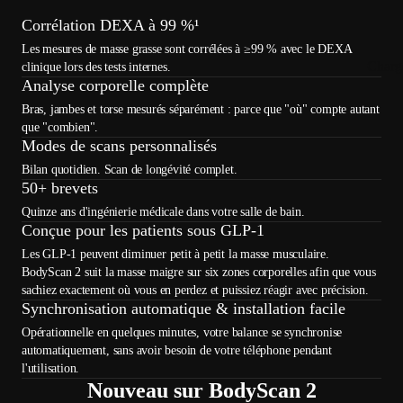
Corrélation DEXA à 99 %¹
Les mesures de masse grasse sont corrélées à ≥99 % avec le DEXA
Charg
clinique lors des tests internes.
Analyse corporelle complète
Bras, jambes et torse mesurés séparément : parce que "où" compte autant
que "combien".
Modes de scans personnalisés
Bilan quotidien. Scan de longévité complet.
50+ brevets
Quinze ans d'ingénierie médicale dans votre salle de bain.
Conçue pour les patients sous GLP-1
Les GLP-1 peuvent diminuer petit à petit la masse musculaire.
BodyScan 2 suit la masse maigre sur six zones corporelles afin que vous
sachiez exactement où vous en perdez et puissiez réagir avec précision.
Synchronisation automatique & installation facile
Opérationnelle en quelques minutes, votre balance se synchronise
automatiquement, sans avoir besoin de votre téléphone pendant
l'utilisation.
Nouveau sur BodyScan 2