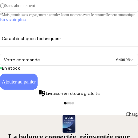
Sans abonnement
*Mois gratuit, sans engagement : annulez à tout moment avant le renouvellement automatique.
En savoir plus
›
re
a
déo
Caractéristiques techniques
Votre commande
€499,95
En stock
Ajouter au panier
Livraison & retours gratuits
Charg
La balance connectée, réinventée pour