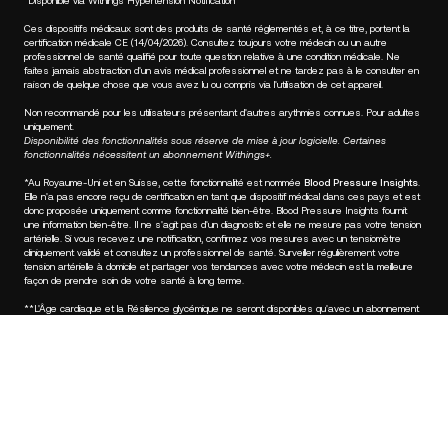
⁴Disponible via Withings Hypertension Notification
Ces dispositifs médicaux sont des produits de santé réglementés et, à ce titre, portent la
certification médicale CE (14/04/2026). Consultez toujours votre médecin ou un autre
professionnel de santé qualifié pour toute question relative à une condition médicale. Ne
faites jamais abstraction d'un avis médical professionnel et ne tardez pas à le consulter en
raison de quelque chose que vous avez lu ou compris via l'utilisation de cet appareil.
Non recommandé pour les utilisateurs présentant d'autres arythmies connues. Pour adultes
uniquement.
Disponibilité des fonctionnalités sous réserve de mise à jour logicielle. Certaines
fonctionnalités nécessitent un abonnement Withings+.
*Au Royaume-Uni et en Suisse, cette fonctionnalité est nommée
Blood Pressure Insights
.
Elle n'a pas encore reçu de certification en tant que dispositif médical dans ces pays et est
donc proposée uniquement comme fonctionnalité bien-être. Blood Pressure Insights fournit
une information bien-être. Il ne s'agit pas d'un diagnostic et elle ne mesure pas votre tension
artérielle. Si vous recevez une notification, confirmez vos mesures avec un tensiomètre
cliniquement validé et consultez un professionnel de santé. Surveiller régulièrement votre
tension artérielle à domicile et partager vos tendances avec votre médecin est la meilleure
façon de prendre soin de votre santé à long terme.
**L'Âge cardiaque et la Résilience glycémique ne seront disponibles qu'avec un abonnement
Withings+.
€499,95
–
Ajouter au panier
Restez informé
Recevez en avant-première nos dernières actualités, conseils
santé et mises à jour.
E-mail