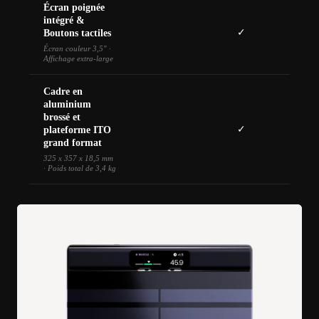
Écran poignée
intégré &
✓
Boutons tactiles
Écran couleur 3,5" ·
Affichage extra-large
Cadre en
aluminium
brossé et
✓
plateforme ITO
grand format
325 x 357 x 18,5 mm
· Poids total de 3,4 kg