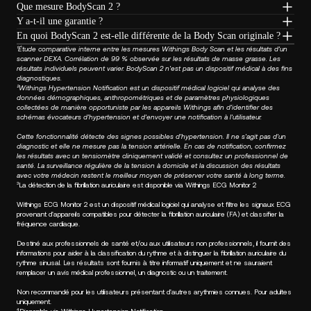
Que mesure BodyScan 2 ?
Y a-t-il une garantie ?
En quoi BodyScan 2 est-elle différente de la Body Scan originale ?
¹Étude comparative interne entre les mesures Withings Body Scan et les résultats d'un
scanner DEXA. Corrélation de 99 % observée sur les résultats de masse grasse. Les
résultats individuels peuvent varier. BodyScan 2 n'est pas un dispositif médical à des fins
diagnostiques.
²Withings Hypertension Notification est un dispositif médical logiciel qui analyse des
données démographiques, anthropométriques et de paramètres physiologiques
collectées de manière opportuniste par les appareils Withings afin d'identifier des
schémas évocateurs d'hypertension et d'envoyer une notification à l'utilisateur.
Cette fonctionnalité détecte des signes possibles d'hypertension. Il ne s'agit pas d'un
diagnostic et elle ne mesure pas la tension artérielle. En cas de notification, confirmez
les résultats avec un tensiomètre cliniquement validé et consultez un professionnel de
santé. La surveillance régulière de la tension à domicile et la discussion des résultats
avec votre médecin restent le meilleur moyen de préserver votre santé à long terme.
³La détection de la fibrillation auriculaire est disponible via Withings ECG Monitor 2
Withings ECG Monitor 2 est un dispositif médical logiciel qui analyse et filtre les signaux ECG
provenant d'appareils compatibles pour détecter la fibrillation auriculaire (FA) et classifier la
fréquence cardiaque.
Destiné aux professionnels de santé et/ou aux utilisateurs non professionnels, il fournit des
informations pour aider à la classification du rythme et à distinguer la fibrillation auriculaire du
rythme sinusal. Les résultats sont fournis à titre informatif uniquement et ne sauraient
remplacer un avis médical professionnel, un diagnostic ou un traitement.
Non recommandé pour les utilisateurs présentant d'autres arythmies connues. Pour adultes
uniquement.