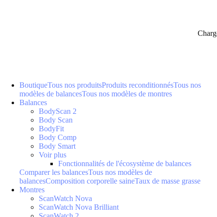
Charg
Boutique
Tous nos produits
Produits reconditionnés
Tous nos
modèles de balances
Tous nos modèles de montres
Balances
BodyScan 2
Body Scan
BodyFit
Body Comp
Body Smart
Voir plus
Fonctionnalités de l'écosystème de balances
Comparer les balances
Tous nos modèles de
balances
Composition corporelle saine
Taux de masse grasse
Montres
ScanWatch Nova
ScanWatch Nova Brilliant
ScanWatch 2