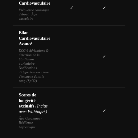
Cardiovasculaire
✓
✓
Fréquence cardiaque
debout · Âge
vasculaire
Bilan
Cardiovasculaire
Avancé
ECG 6 dérivations &
détection de la
✓
fibrillation
auriculaire ·
Notifications
d'Hypertension · Taux
d'oxygène dans le
sang (SpO2)
Scores de
longévité
exclusifs
(Inclus
✓
avec Withings+)
Âge Cardiaque ·
Résilience
Glycémique