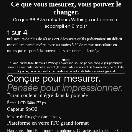
Ce que vous mesurez, vous pouvez le
changer.
Ce que 66 875 utilisateurs Withings ont appris et
accompli en 6 mois*
1 sur 4
utilisateurs de plus de 40 ans ont découvert qu'ils présentaient un déficit
musculaire caché sévère, avec au moins 5 % de masse musculaire en
moins par rapport à la moyenne des personnes de leur âge.
*Basé sur 66 875 utilisateurs Withings+ ayant réalisé une pesée chaque jour pendant 6
mois. Les résultats individuels varient ; les résultats dépendent de l'alimentation, de l'activité
P
physique, de la composition corporelle de départ et de l'état de santé général.
Conçue pour mesurer.
Pensée pour impressionner.
Écran couleur intégré dans la poignée
Écran LCD 640×172 px
Capteur SpO2
Mesure de l'oxygène dans le sang
Plateforme en verre ITO grand format
Haute précision | Pour toutes les pointures. Capacité maximale de 200 kg