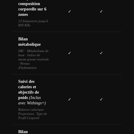
composition
corporelle sur 6
✓
✓
zones
13 fréquences jusqu'à
800 KHz
Bilan
métabolique
IMC · Métabolisme de
✓
✓
base · Indice de
masse grasse viscérale
· Niveau
d'hydratation
Suivi des
calories et
objectifs de
poids
(Inclus
✓
✓
avec Withings+)
Balance calorique ·
Projections · Type de
Profil Corporel
Bilan