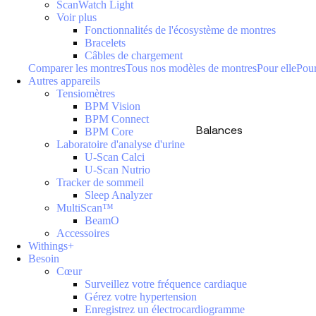
ScanWatch Light
Voir plus
Fonctionnalités de l'écosystème de montres
Bracelets
Câbles de chargement
Comparer les montres
Tous nos modèles de montres
Pour elle
Pour
Autres appareils
Tensiomètres
BPM Vision
BPM Connect
Balances
BPM Core
Laboratoire d'analyse d'urine
U-Scan Calci
U-Scan Nutrio
Tracker de sommeil
Sleep Analyzer
MultiScan™
BeamO
Accessoires
Withings+
Besoin
Cœur
Surveillez votre fréquence cardiaque
Gérez votre hypertension
Enregistrez un électrocardiogramme