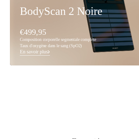
BodyScan 2 Noire
€499,95
Composition corporelle segmentale complète
Taux d'oxygène dans le sang (SpO2)
En savoir plus