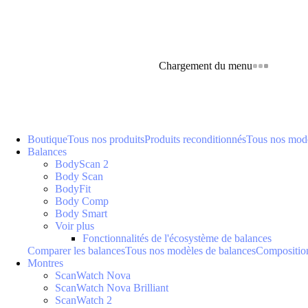
Chargement du menu
Boutique
Tous nos produits
Produits reconditionnés
Tous nos modè
Balances
BodyScan 2
Body Scan
BodyFit
Body Comp
Body Smart
Voir plus
Fonctionnalités de l'écosystème de balances
Comparer les balances
Tous nos modèles de balances
Composition
Montres
ScanWatch Nova
ScanWatch Nova Brilliant
ScanWatch 2