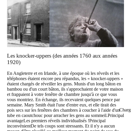
Les knocker-uppers (des années 1760 aux années
1920)
En Angleterre et en Irlande, à une époque où les réveils et les
téléphones étaient encore peu répandus, les « knocker-uppers »
étaient chargés de réveiller les gens. Munis d'un long bâton en
bambou ou d'un court bâton, ils s'approchaient de votre maison
et frappaient à votre fenêtre de chambre jusqu'à ce que vous
vous montriez. En échange, ils recevaient quelques pence par
semaine. Mary Smith était l'une d'entre eux, et elle tirait des
Charg
pois secs sur les fenêtres des chambres à coucher à l'aide d'un
tube en caoutchouc pour arracher les gens au sommeil.
Principal
avantage
Les premiers réveils individualisés !
Principal
inconvénient
De tels coups sont stressants. Et il n'y a aucun