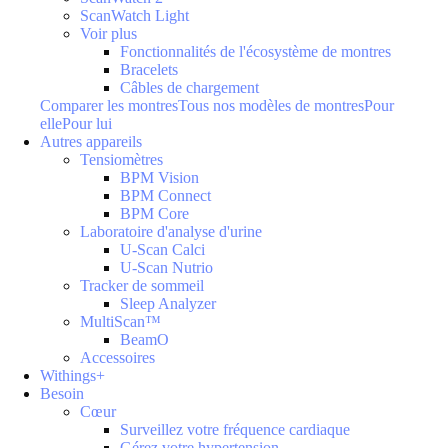
ScanWatch Light
Voir plus
Fonctionnalités de l'écosystème de montres
Bracelets
Câbles de chargement
Comparer les montres
Tous nos modèles de montres
Pour
elle
Pour lui
Autres appareils
Tensiomètres
BPM Vision
BPM Connect
BPM Core
Laboratoire d'analyse d'urine
U-Scan Calci
U-Scan Nutrio
Tracker de sommeil
Sleep Analyzer
MultiScan™
BeamO
Accessoires
Withings+
Besoin
Cœur
Surveillez votre fréquence cardiaque
Gérez votre hypertension