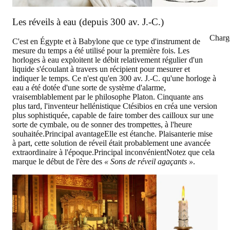
Les réveils à eau (depuis 300 av. J.-C.)
Charg
C'est en Égypte et à Babylone que ce type d'instrument de
mesure du temps a été utilisé pour la première fois. Les
horloges à eau exploitent le débit relativement régulier d'un
liquide s'écoulant à travers un récipient pour mesurer et
indiquer le temps. Ce n'est qu'en 300 av. J.-C. qu'une horloge à
eau a été dotée d'une sorte de système d'alarme,
vraisemblablement par le philosophe Platon. Cinquante ans
plus tard, l'inventeur hellénistique Ctésibios en créa une version
plus sophistiquée, capable de faire tomber des cailloux sur une
sorte de cymbale, ou de sonner des trompettes, à l'heure
souhaitée.
Principal avantage
Elle est étanche. Plaisanterie mise
à part, cette solution de réveil était probablement une avancée
extraordinaire à l'époque.
Principal inconvénient
Notez que cela
marque le début de l'ère des
« Sons de réveil agaçants »
.