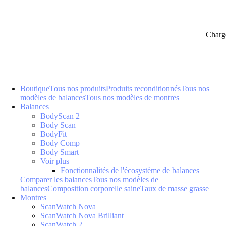
Charg
Boutique
Tous nos produits
Produits reconditionnés
Tous nos
modèles de balances
Tous nos modèles de montres
Balances
BodyScan 2
Body Scan
BodyFit
Body Comp
Body Smart
Voir plus
Fonctionnalités de l'écosystème de balances
Comparer les balances
Tous nos modèles de
balances
Composition corporelle saine
Taux de masse grasse
Montres
ScanWatch Nova
ScanWatch Nova Brilliant
ScanWatch 2