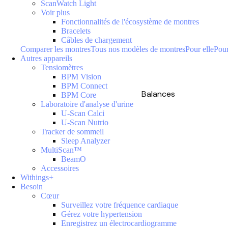
ScanWatch Light
Voir plus
Fonctionnalités de l'écosystème de montres
Bracelets
Câbles de chargement
Comparer les montres
Tous nos modèles de montres
Pour elle
Pour
Autres appareils
Tensiomètres
BPM Vision
BPM Connect
Balances
BPM Core
Laboratoire d'analyse d'urine
U-Scan Calci
U-Scan Nutrio
Tracker de sommeil
Sleep Analyzer
MultiScan™
BeamO
Accessoires
Withings+
Besoin
Cœur
Surveillez votre fréquence cardiaque
Gérez votre hypertension
Enregistrez un électrocardiogramme