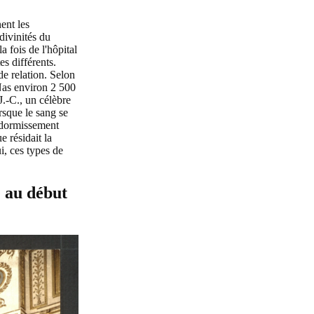
ent les
divinités du
a fois de l'hôpital
s différents.
de relation. Selon
 Nas environ 2 500
J.-C., un célèbre
rsque le sang se
endormissement
e résidait la
i, ces types de
e au début