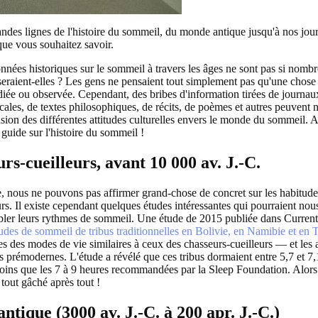
ndes lignes de l'histoire du sommeil, du monde antique jusqu'à nos jou
que vous souhaitez savoir.
onnées historiques sur le sommeil à travers les âges ne sont pas si nomb
 seraient-elles ? Les gens ne pensaient tout simplement pas qu'une chose
udiée ou observée. Cependant, des bribes d'information tirées de journau
cales, de textes philosophiques, de récits, de poèmes et autres peuvent
on des différentes attitudes culturelles envers le monde du sommeil. Al
e guide sur l'histoire du sommeil !
rs-cueilleurs, avant 10 000 av. J.-C.
, nous ne pouvons pas affirmer grand-chose de concret sur les habitud
rs. Il existe cependant quelques études intéressantes qui pourraient nou
bler leurs rythmes de sommeil. Une étude de 2015 publiée dans Curren
udes de sommeil de tribus traditionnelles en Bolivie, en Namibie et en 
es des modes de vie similaires à ceux des chasseurs-cueilleurs — et les
s prémodernes. L'étude a révélé que ces tribus dormaient entre 5,7 et 7,
oins que les 7 à 9 heures recommandées par la Sleep Foundation. Alors 
tout gâché après tout !
tique (3000 av. J.-C. à 200 apr. J.-C.)