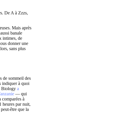
rs. De A à Zzzs,
reuses. Mais après
 aussi banale
x intimes, de
 nous donner une
ors, sans plus
es de sommeil des
s indiquer à quoi
t Biology
a
Tanzanie
— qui
 a comparées à
1 heures par nuit,
peut-être que la