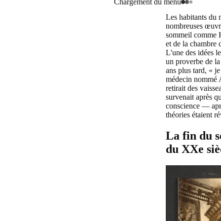
Chargement du menu
Les habitants du
nombreuses œuvres
sommeil comme 
et de la chambre 
L'une des idées le
un proverbe de la
ans plus tard, « j
médecin nommé A
retirait des vaiss
survenait après q
conscience — aprè
théories étaient r
La fin du 
du XXe siè