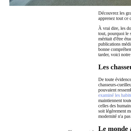
Découvrez les gra
apprenez tout ce 
À vrai dire, les d
tout, pourquoi le
méritait d'être ét
publications médi
bonne compréhensi
tarder, voici notr
Les chasseu
De toute évidence
chasseurs-cueilleu
pouvaient ressem
examiné les habit
maintiennent tout
celles des humain
soit légèrement m
modernité n'a pas 
Le monde an