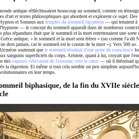
 monde antique réfléchissaient beaucoup au sommeil, comme en témoign
 d'art et textes philosophiques qui abordent et explorent ce sujet. Des 
Hypnos et Somnus aux
temples du sommeil égyptiens
— qui tenaient à l
d'hypnose — le concept du sommeil apparaît dans de nombreux contexte
s plus répandues était que le sommeil et la mort entretenaient une sorte 
 Grèce antique, « le sommeil et la mort sont frères » (ou comme l'a dit
e ne dors jamais, car le sommeil est le cousin de la mort »). Vers 500 av. 
lcméon soutenait que
le sommeil résultait d'une perte de conscience
lo
eaux sanguins superficiels du corps. Aristote, quant à lui, croyait que l'
ue des
vapeurs s'élevaient de l'estomac vers le cœur
— où il théorisait qu
s la digestion. Et même si tout cela semble un peu simpliste aujourd'hu
évolutionnaires en leur temps.
sommeil biphasique, de la fin du XVIIe siècl
cle