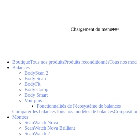
Chargement du menu
Boutique
Tous nos produits
Produits reconditionnés
Tous nos modè
Balances
BodyScan 2
Body Scan
BodyFit
Body Comp
Body Smart
Voir plus
Fonctionnalités de l'écosystème de balances
Comparer les balances
Tous nos modèles de balances
Composition
Montres
ScanWatch Nova
ScanWatch Nova Brilliant
ScanWatch 2