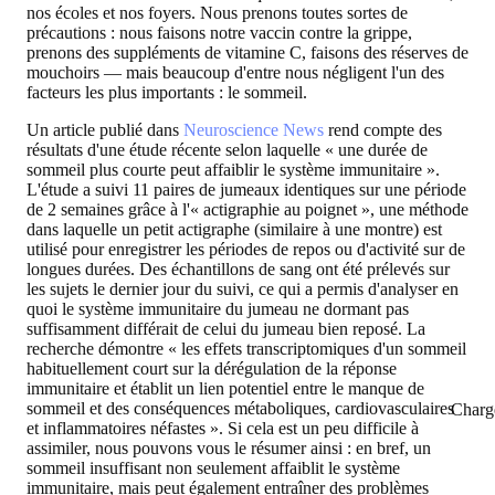
nos écoles et nos foyers. Nous prenons toutes sortes de
précautions : nous faisons notre vaccin contre la grippe,
prenons des suppléments de vitamine C, faisons des réserves de
mouchoirs — mais beaucoup d'entre nous négligent l'un des
facteurs les plus importants : le sommeil.
Un article publié dans
Neuroscience News
rend compte des
résultats d'une étude récente selon laquelle « une durée de
sommeil plus courte peut affaiblir le système immunitaire ».
L'étude a suivi 11 paires de jumeaux identiques sur une période
de 2 semaines grâce à l'« actigraphie au poignet », une méthode
dans laquelle un petit actigraphe (similaire à une montre) est
utilisé pour enregistrer les périodes de repos ou d'activité sur de
longues durées. Des échantillons de sang ont été prélevés sur
les sujets le dernier jour du suivi, ce qui a permis d'analyser en
quoi le système immunitaire du jumeau ne dormant pas
suffisamment différait de celui du jumeau bien reposé. La
recherche démontre « les effets transcriptomiques d'un sommeil
habituellement court sur la dérégulation de la réponse
immunitaire et établit un lien potentiel entre le manque de
sommeil et des conséquences métaboliques, cardiovasculaires
Charg
et inflammatoires néfastes ». Si cela est un peu difficile à
assimiler, nous pouvons vous le résumer ainsi : en bref, un
sommeil insuffisant non seulement affaiblit le système
immunitaire, mais peut également entraîner des problèmes