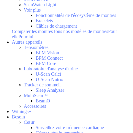
ScanWatch Light
Voir plus
Fonctionnalités de l'écosystème de montres
Bracelets
Câbles de chargement
Comparer les montres
Tous nos modèles de montres
Pour
elle
Pour lui
Autres appareils
Tensiomètres
BPM Vision
BPM Connect
BPM Core
Laboratoire d'analyse d'urine
U-Scan Calci
U-Scan Nutrio
Tracker de sommeil
Sleep Analyzer
MultiScan™
BeamO
Accessoires
Withings+
Besoin
Cœur
Surveillez votre fréquence cardiaque
Gérez votre hypertension