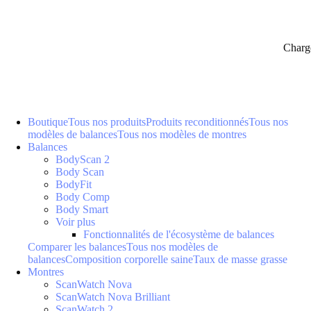
Charg
Boutique
Tous nos produits
Produits reconditionnés
Tous nos
modèles de balances
Tous nos modèles de montres
Balances
BodyScan 2
Body Scan
BodyFit
Body Comp
Body Smart
Voir plus
Fonctionnalités de l'écosystème de balances
Comparer les balances
Tous nos modèles de
balances
Composition corporelle saine
Taux de masse grasse
Montres
ScanWatch Nova
ScanWatch Nova Brilliant
ScanWatch 2