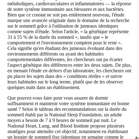
métaboliques, cardiovasculaires et inflammatoires — la réponse
de notre système immunitaire aux blessures et aux bactéries.
Bien que ce constat ne soit pas entièrement nouveau, l'étude
marque une avancée originale dans le domaine de la recherche
sur le sommeil grâce à l'utilisation de jumeaux identiques
comme sujets d'étude. Selon l'article, « la génétique représente
31 à 55 % de la durée du sommeil », tandis que « le
comportement et l'environnement comptent pour le reste ».
Cela signifie qu'en étudiant des jumeaux évoluant dans des
environnements différents ou ayant des habitudes
comportementales différentes, les chercheurs ont pu écarter
l'aspect génétique des différences entre les deux sujets. De plus,
en menant l'étude
en dehors
d'un laboratoire, les chercheurs ont
pu placer les sujets dans des « conditions réelles » et suivre
leurs habitudes sur le long terme, plutôt que de les observer
quelques nuits dans un établissement.
Que pouvez-vous faire pour vous assurer de dormir
suffisamment et maintenir votre système immunitaire en bonne
santé ? Selon le tableau des recommandations sur la durée du
sommeil établi par la National Sleep Foundation, un adulte
moyen a besoin de 7 à 9 heures de sommeil par nuit. Le
National Heart, Lung, and Blood Institute propose plusieurs
stratégies pour atteindre cet objectif, notamment en établissant
un horaire de sommeil fixe (identique en semaine comme le
Au