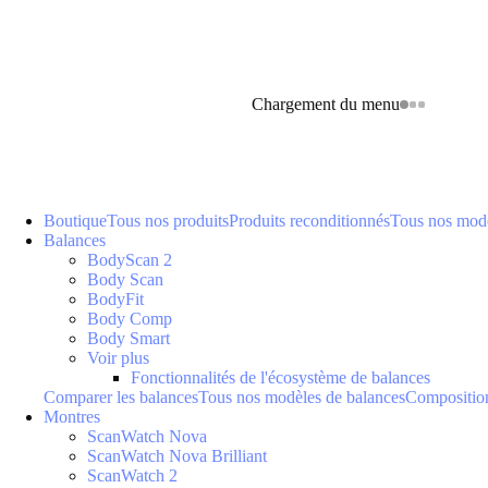
Chargement du menu
Boutique
Tous nos produits
Produits reconditionnés
Tous nos modè
Balances
BodyScan 2
Body Scan
BodyFit
Body Comp
Body Smart
Voir plus
Fonctionnalités de l'écosystème de balances
Comparer les balances
Tous nos modèles de balances
Composition
Montres
ScanWatch Nova
ScanWatch Nova Brilliant
ScanWatch 2