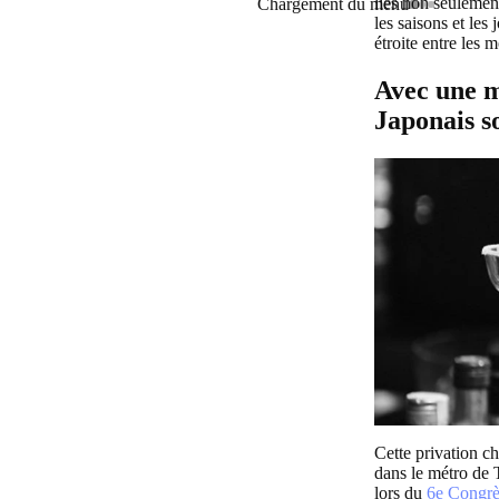
liés non seulemen
Chargement du menu
les saisons et les
étroite entre les 
Avec une m
Japonais s
Cette privation 
dans le métro de 
lors du
6e Congrè