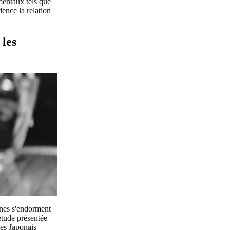
mentaux tels que
ence la relation
 les
nnes s'endorment
étude présentée
les Japonais