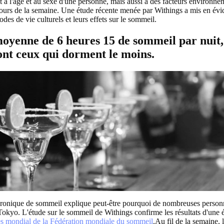
t à l'âge et au sexe d'une personne, mais aussi à des facteurs environne
 jours de la semaine. Une étude récente menée par Withings a mis en évid
modes de vie culturels et leurs effets sur le sommeil.
oyenne de 6 heures 15 de sommeil par nuit,
ont ceux qui dorment le moins.
chronique de sommeil explique peut-être pourquoi de nombreuses perso
Tokyo. L'étude sur le sommeil de Withings confirme les résultats d'une 
s mondial de la Fédération mondiale du sommeil
.Au fil de la semaine, 