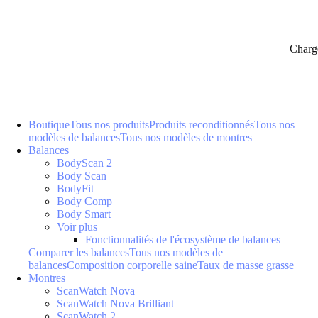
Charg
Boutique
Tous nos produits
Produits reconditionnés
Tous nos
modèles de balances
Tous nos modèles de montres
Balances
BodyScan 2
Body Scan
BodyFit
Body Comp
Body Smart
Voir plus
Fonctionnalités de l'écosystème de balances
Comparer les balances
Tous nos modèles de
balances
Composition corporelle saine
Taux de masse grasse
Montres
ScanWatch Nova
ScanWatch Nova Brilliant
ScanWatch 2