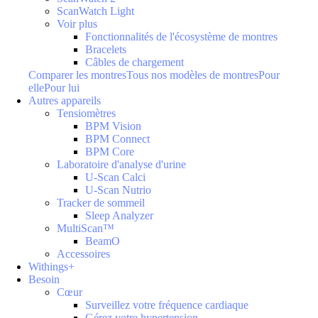
ScanWatch Light
Voir plus
Fonctionnalités de l'écosystème de montres
Bracelets
Câbles de chargement
Comparer les montres
Tous nos modèles de montres
Pour
elle
Pour lui
Autres appareils
Tensiomètres
BPM Vision
BPM Connect
BPM Core
Laboratoire d'analyse d'urine
U-Scan Calci
U-Scan Nutrio
Tracker de sommeil
Sleep Analyzer
MultiScan™
BeamO
Accessoires
Withings+
Besoin
Cœur
Surveillez votre fréquence cardiaque
Gérez votre hypertension