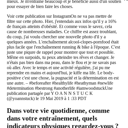
mieux. Je m'entraîne beaucoup et je bénéficie aussi d'un soutien
pour essayer de bien faire les choses.
Voir cette publication sur InstagramOn ne va pas mettre de
filtre sur cette photo. Hier, j'entendais aux infos qu'il y a 16%
de français atteints d'obésité. Et comme vous le savez, cela
cause de nombreuses maladies. Ce chiffre est assez troublant,
du coup, j'ai voulu chercher une nouvelle photo d'il y a
quelques années. L'enchaînement alcool-clopes-pornfood était
plus facile que l'enchaînement running & bike à l'époque. C'est
juste une piqure de rappel pour montrer que tout et possible.
Même en surpoids, tu peux atteindre tes rêves et changer. Je
n'étais pas bien dans ma peau, dans le flou et je ne savais pas
où aller. Avec le temps et une activité régulière, j'ai pu me
reprendre en mains et aujourd'hui, je kiffe ma life. Le body-
positive c'est une chose, la pugnacité et la détermination en est
une autre. – #beforeafter #healthylife #heathyman #newlife
#determination #bestrong #anotherlife #iamwoodstuckUne
publication partagée par Y O A N N S T U C K
(@yoannstuck) le 19 Mai 2019 à 1 :33 PDT
Dans votre vie quotidienne, comme
dans votre entraînement, quels
indicateurs physiques regardez-vous ?