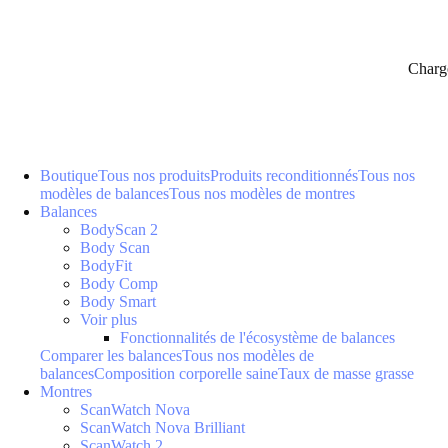
Charg
Boutique
Tous nos produits
Produits reconditionnés
Tous nos
modèles de balances
Tous nos modèles de montres
Balances
BodyScan 2
Body Scan
BodyFit
Body Comp
Body Smart
Voir plus
Fonctionnalités de l'écosystème de balances
Comparer les balances
Tous nos modèles de
balances
Composition corporelle saine
Taux de masse grasse
Montres
ScanWatch Nova
ScanWatch Nova Brilliant
ScanWatch 2