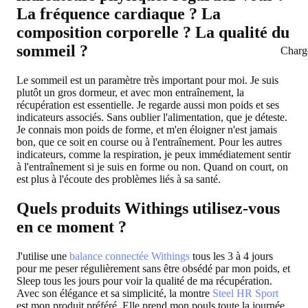
La fréquence cardiaque ? La
composition corporelle ? La qualité du
sommeil ?
Charg
Le sommeil est un paramètre très important pour moi. Je suis
plutôt un gros dormeur, et avec mon entraînement, la
récupération est essentielle. Je regarde aussi mon poids et ses
indicateurs associés. Sans oublier l'alimentation, que je déteste.
Je connais mon poids de forme, et m'en éloigner n'est jamais
bon, que ce soit en course ou à l'entraînement. Pour les autres
indicateurs, comme la respiration, je peux immédiatement sentir
à l'entraînement si je suis en forme ou non. Quand on court, on
est plus à l'écoute des problèmes liés à sa santé.
Quels produits Withings utilisez-vous
en ce moment ?
J'utilise une
balance connectée Withings
tous les 3 à 4 jours
pour me peser régulièrement sans être obsédé par mon poids, et
Sleep tous les jours pour voir la qualité de ma récupération.
Avec son élégance et sa simplicité, la montre
Steel HR Sport
est mon produit préféré. Elle prend mon pouls toute la journée