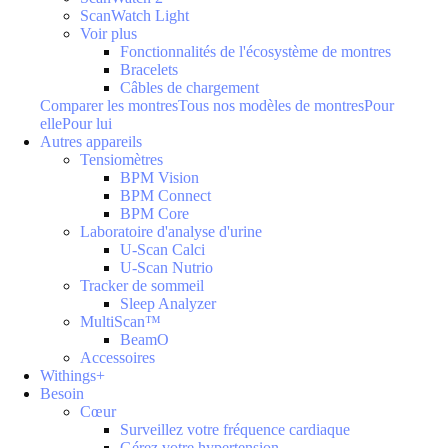
ScanWatch Light
Voir plus
Fonctionnalités de l'écosystème de montres
Bracelets
Câbles de chargement
Comparer les montres
Tous nos modèles de montres
Pour
elle
Pour lui
Autres appareils
Tensiomètres
BPM Vision
BPM Connect
BPM Core
Laboratoire d'analyse d'urine
U-Scan Calci
U-Scan Nutrio
Tracker de sommeil
Sleep Analyzer
MultiScan™
BeamO
Accessoires
Withings+
Besoin
Cœur
Surveillez votre fréquence cardiaque
Gérez votre hypertension