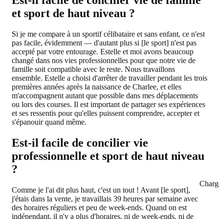
Est-il facile de concilier vie de famille
et sport de haut niveau ?
Si je me compare à un sportif célibataire et sans enfant, ce n'est
pas facile, évidemment — d'autant plus si [le sport] n'est pas
accepté par votre entourage. Estelle et moi avons beaucoup
changé dans nos vies professionnelles pour que notre vie de
famille soit compatible avec le reste. Nous travaillons
ensemble. Estelle a choisi d'arrêter de travailler pendant les trois
premières années après la naissance de Charlee, et elles
m'accompagnent autant que possible dans mes déplacements
ou lors des courses. Il est important de partager ses expériences
et ses ressentis pour qu'elles puissent comprendre, accepter et
s'épanouir quand même.
Est-il facile de concilier vie
professionnelle et sport de haut niveau
?
Charg
Comme je l'ai dit plus haut, c'est un tout ! Avant [le sport],
j'étais dans la vente, je travaillais 39 heures par semaine avec
des horaires réguliers et peu de week-ends. Quand on est
indépendant, il n'y a plus d'horaires, ni de week-ends, ni de