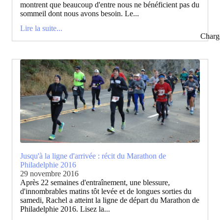
montrent que beaucoup d'entre nous ne bénéficient pas du
sommeil dont nous avons besoin. Le...
Lire la suite...
Charg
Jusqu'à la ligne d'arrivée : récit du Marathon de
Philadelphie 2016
29 novembre 2016
Après 22 semaines d'entraînement, une blessure,
d'innombrables matins tôt levée et de longues sorties du
samedi, Rachel a atteint la ligne de départ du Marathon de
Philadelphie 2016. Lisez la...