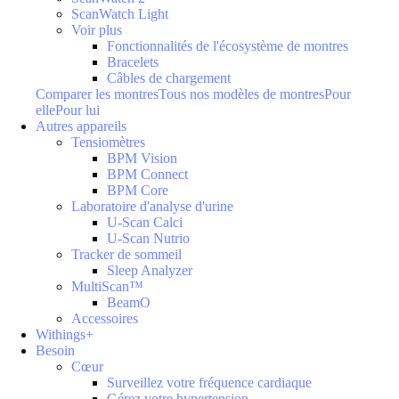
ScanWatch Light
Voir plus
Fonctionnalités de l'écosystème de montres
Bracelets
Câbles de chargement
Comparer les montres
Tous nos modèles de montres
Pour
elle
Pour lui
Autres appareils
Tensiomètres
BPM Vision
BPM Connect
BPM Core
Laboratoire d'analyse d'urine
U-Scan Calci
U-Scan Nutrio
Tracker de sommeil
Sleep Analyzer
MultiScan™
BeamO
Accessoires
Withings+
Besoin
Cœur
Surveillez votre fréquence cardiaque
Gérez votre hypertension