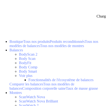
Charg
Boutique
Tous nos produits
Produits reconditionnés
Tous nos
modèles de balances
Tous nos modèles de montres
Balances
BodyScan 2
Body Scan
BodyFit
Body Comp
Body Smart
Voir plus
Fonctionnalités de l'écosystème de balances
Comparer les balances
Tous nos modèles de
balances
Composition corporelle saine
Taux de masse grasse
Montres
ScanWatch Nova
ScanWatch Nova Brilliant
ScanWatch 2