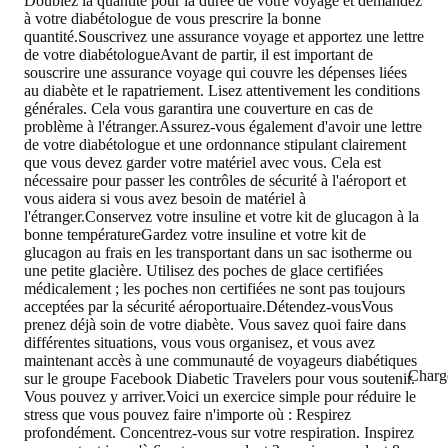
Doublez la quantité pour la durée de votre voyage et demandez
à votre diabétologue de vous prescrire la bonne
quantité.
Souscrivez une assurance voyage et apportez une lettre
de votre diabétologue
Avant de partir, il est important de
souscrire une assurance voyage qui couvre les dépenses liées
au diabète et le rapatriement. Lisez attentivement les conditions
générales. Cela vous garantira une couverture en cas de
problème à l'étranger.Assurez-vous également d'avoir une lettre
de votre diabétologue et une ordonnance stipulant clairement
que vous devez garder votre matériel avec vous. Cela est
nécessaire pour passer les contrôles de sécurité à l'aéroport et
vous aidera si vous avez besoin de matériel à
l'étranger.
Conservez votre insuline et votre kit de glucagon à la
bonne température
Gardez votre insuline et votre kit de
glucagon au frais en les transportant dans un sac isotherme ou
une petite glacière. Utilisez des poches de glace certifiées
médicalement ; les poches non certifiées ne sont pas toujours
acceptées par la sécurité aéroportuaire.
Détendez-vous
Vous
prenez déjà soin de votre diabète. Vous savez quoi faire dans
différentes situations, vous vous organisez, et vous avez
maintenant accès à une communauté de voyageurs diabétiques
Charg
sur le groupe Facebook Diabetic Travelers pour vous soutenir.
Vous pouvez y arriver.Voici un exercice simple pour réduire le
stress que vous pouvez faire n'importe où : Respirez
profondément. Concentrez-vous sur votre respiration. Inspirez