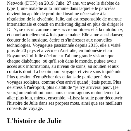
Network (DTN) en 2019. Julie, 27 ans, vit avec le diabète de
type 1, une maladie auto-immune dans laquelle le pancréas
devient incapable de produire l'insuline nécessaire à la
régulation de la glycémie. Julie, qui est responsable de marque
internationale et coach en marketing digital en plus de diriger le
DTN, se décrit comme une « accro au fitness et à la nutrition »,
et court actuellement 4 fois par semaine. Elle aime aussi danser,
écouter de la musique, écrire et s'intéresser aux nouvelles
technologies. Voyageuse passionnée depuis 2015, elle a visité
plus de 20 pays et a vécu en Australie, en Indonésie et au
Royaume-Uni.Julie déclare : « J'ai une grande vision : que
chaque diabétique, où qu'il soit dans le monde, puisse avoir
accès aux informations, au niveau de soins, au soutien et aux
contacts dont il a besoin pour voyager et vivre sans inquiétude.
Plus question d'empêcher des enfants de participer à des
voyages scolaires, comme c'est arrivé quand j'étais petite. Plus
de stress à l'aéroport, plus d'attitude "je n'y arriverai pas". [Je
veux] un endroit où nous nous encourageons mutuellement à
aller plus loin, mieux, ensemble. »Lisez la suite pour découvrir
l'histoire de Julie dans ses propres mots, ainsi que ses meilleurs
conseils de voyage.
L'histoire de Julie
Au