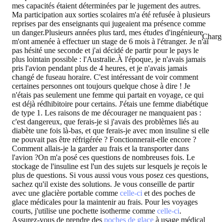
mes capacités étaient déterminées par le jugement des autres.
Ma participation aux sorties scolaires m'a été refusée à plusieurs
reprises par des enseignants qui jugeaient ma présence comme
un danger.Plusieurs années plus tard, mes études d'ingénieure
Charg
m'ont amenée à effectuer un stage de 6 mois à l'étranger. Je n'ai
pas hésité une seconde et j'ai décidé de partir pour le pays le
plus lointain possible : l'Australie.À l'époque, je n'avais jamais
pris l'avion pendant plus de 4 heures, et je n'avais jamais
changé de fuseau horaire. C'est intéressant de voir comment
certaines personnes ont toujours quelque chose à dire ! Je
n'étais pas seulement une femme qui partait en voyage, ce qui
est déjà rédhibitoire pour certains. J'étais une femme diabétique
de type 1. Les raisons de me décourager ne manquaient pas :
c'est dangereux, que ferais-je si j'avais des problèmes liés au
diabète une fois là-bas, et que ferais-je avec mon insuline si elle
ne pouvait pas être réfrigérée ? Fonctionnerait-elle encore ?
Comment allais-je la garder au frais et la transporter dans
l'avion ?On m'a posé ces questions de nombreuses fois. Le
stockage de l'insuline est l'un des sujets sur lesquels je reçois le
plus de questions. Si vous aussi vous vous posez ces questions,
sachez qu'il existe des solutions. Je vous conseille de partir
avec une glacière portable comme
celle-ci
et des poches de
glace médicales pour la maintenir au frais. Pour les voyages
courts, j'utilise une pochette isotherme comme
celle-ci
.
Assurez-vous de prendre des
poches de glace
à usage médical