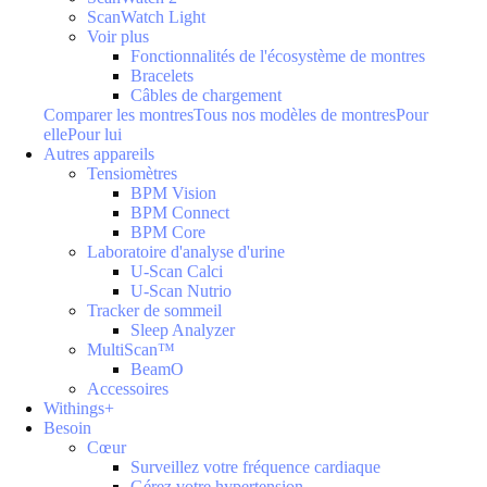
ScanWatch Light
Voir plus
Fonctionnalités de l'écosystème de montres
Bracelets
Câbles de chargement
Comparer les montres
Tous nos modèles de montres
Pour
elle
Pour lui
Autres appareils
Tensiomètres
BPM Vision
BPM Connect
BPM Core
Laboratoire d'analyse d'urine
U-Scan Calci
U-Scan Nutrio
Tracker de sommeil
Sleep Analyzer
MultiScan™
BeamO
Accessoires
Withings+
Besoin
Cœur
Surveillez votre fréquence cardiaque
Gérez votre hypertension