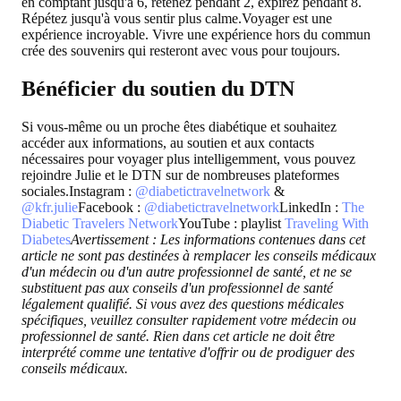
en comptant jusqu'à 6, retenez pendant 2, expirez pendant 8.
Répétez jusqu'à vous sentir plus calme.Voyager est une
expérience incroyable. Vivre une expérience hors du commun
crée des souvenirs qui resteront avec vous pour toujours.
Bénéficier du soutien du DTN
Si vous-même ou un proche êtes diabétique et souhaitez
accéder aux informations, au soutien et aux contacts
nécessaires pour voyager plus intelligemment, vous pouvez
rejoindre Julie et le DTN sur de nombreuses plateformes
sociales.Instagram :
@diabetictravelnetwork
&
@kfr.julie
Facebook :
@diabetictravelnetwork
LinkedIn :
The
Diabetic Travelers Network
YouTube : playlist
Traveling With
Diabetes
Avertissement : Les informations contenues dans cet
article ne sont pas destinées à remplacer les conseils médicaux
d'un médecin ou d'un autre professionnel de santé, et ne se
substituent pas aux conseils d'un professionnel de santé
légalement qualifié. Si vous avez des questions médicales
spécifiques, veuillez consulter rapidement votre médecin ou
professionnel de santé. Rien dans cet article ne doit être
interprété comme une tentative d'offrir ou de prodiguer des
conseils médicaux.