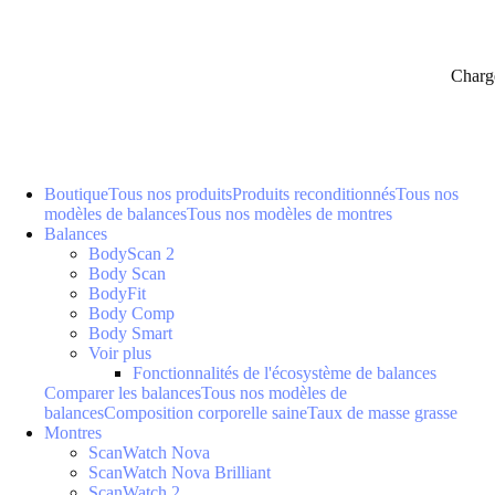
Charg
Boutique
Tous nos produits
Produits reconditionnés
Tous nos
modèles de balances
Tous nos modèles de montres
Balances
BodyScan 2
Body Scan
BodyFit
Body Comp
Body Smart
Voir plus
Fonctionnalités de l'écosystème de balances
Comparer les balances
Tous nos modèles de
balances
Composition corporelle saine
Taux de masse grasse
Montres
ScanWatch Nova
ScanWatch Nova Brilliant
ScanWatch 2