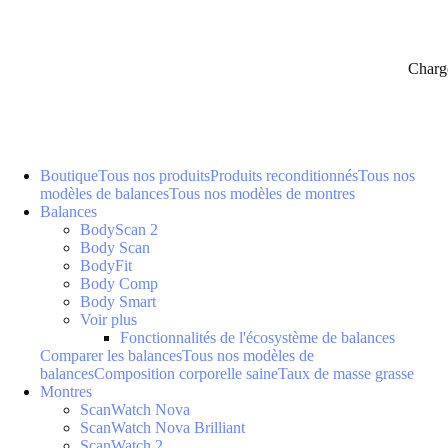
Charg
Boutique
Tous nos produits
Produits reconditionnés
Tous nos
modèles de balances
Tous nos modèles de montres
Balances
BodyScan 2
Body Scan
BodyFit
Body Comp
Body Smart
Voir plus
Fonctionnalités de l'écosystème de balances
Comparer les balances
Tous nos modèles de
balances
Composition corporelle saine
Taux de masse grasse
Montres
ScanWatch Nova
ScanWatch Nova Brilliant
ScanWatch 2