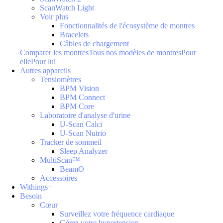
ScanWatch Light
Voir plus
Fonctionnalités de l'écosystème de montres
Bracelets
Câbles de chargement
Comparer les montres
Tous nos modèles de montres
Pour
elle
Pour lui
Autres appareils
Tensiomètres
BPM Vision
BPM Connect
BPM Core
Laboratoire d'analyse d'urine
U-Scan Calci
U-Scan Nutrio
Tracker de sommeil
Sleep Analyzer
MultiScan™
BeamO
Accessoires
Withings+
Besoin
Cœur
Surveillez votre fréquence cardiaque
Gérez votre hypertension