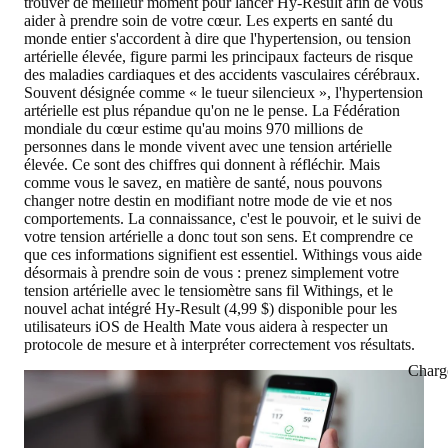
trouver de meilleur moment pour lancer Hy-Result afin de vous
aider à prendre soin de votre cœur. Les experts en santé du
monde entier s'accordent à dire que l'hypertension, ou tension
artérielle élevée, figure parmi les principaux facteurs de risque
des maladies cardiaques et des accidents vasculaires cérébraux.
Souvent désignée comme « le tueur silencieux », l'hypertension
artérielle est plus répandue qu'on ne le pense. La Fédération
mondiale du cœur estime qu'au moins 970 millions de
personnes dans le monde vivent avec une tension artérielle
élevée. Ce sont des chiffres qui donnent à réfléchir. Mais
comme vous le savez, en matière de santé, nous pouvons
changer notre destin en modifiant notre mode de vie et nos
comportements. La connaissance, c'est le pouvoir, et le suivi de
votre tension artérielle a donc tout son sens. Et comprendre ce
que ces informations signifient est essentiel. Withings vous aide
désormais à prendre soin de vous : prenez simplement votre
tension artérielle avec le tensiomètre sans fil Withings, et le
nouvel achat intégré Hy-Result (4,99 $) disponible pour les
utilisateurs iOS de Health Mate vous aidera à respecter un
protocole de mesure et à interpréter correctement vos résultats.
Charg