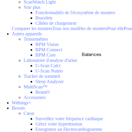
ScanWatch Light
Voir plus
Fonctionnalités de l'écosystème de montres
Bracelets
Câbles de chargement
Comparer les montres
Tous nos modèles de montres
Pour elle
Pour
Autres appareils
Tensiomètres
BPM Vision
BPM Connect
Balances
BPM Core
Laboratoire d'analyse d'urine
U-Scan Calci
U-Scan Nutrio
Tracker de sommeil
Sleep Analyzer
MultiScan™
BeamO
Accessoires
Withings+
Besoin
Cœur
Surveillez votre fréquence cardiaque
Gérez votre hypertension
Enregistrez un électrocardiogramme