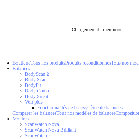
Chargement du menu
Boutique
Tous nos produits
Produits reconditionnés
Tous nos modè
Balances
BodyScan 2
Body Scan
BodyFit
Body Comp
Body Smart
Voir plus
Fonctionnalités de l'écosystème de balances
Comparer les balances
Tous nos modèles de balances
Composition
Montres
ScanWatch Nova
ScanWatch Nova Brilliant
ScanWatch 2