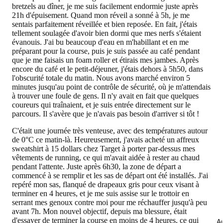
bretzels au dîner, je me suis facilement endormie juste après
21h d'épuisement. Quand mon réveil a sonné à 5h, je me
sentais parfaitement réveillée et bien reposée. En fait, j'étais
tellement soulagée d'avoir bien dormi que mes nerfs s'étaient
évanouis. J'ai bu beaucoup d'eau en m'habillant et en me
préparant pour la course, puis je suis passée au café pendant
que je me faisais un foam roller et étirais mes jambes. Après
encore du café et le petit-déjeuner, j'étais dehors à 5h50, dans
l'obscurité totale du matin. Nous avons marché environ 5
minutes jusqu'au point de contrôle de sécurité, où je m'attendais
à trouver une foule de gens. Il n'y avait en fait que quelques
coureurs qui traînaient, et je suis entrée directement sur le
parcours. Il s'avère que je n'avais pas besoin d'arriver si tôt !
C'était une journée très venteuse, avec des températures autour
de 0°C ce matin-là. Heureusement, j'avais acheté un affreux
sweatshirt à 15 dollars chez Target à porter par-dessus mes
vêtements de running, ce qui m'avait aidée à rester au chaud
pendant l'attente. Juste après 6h30, la zone de départ a
commencé à se remplir et les sas de départ ont été installés. J'ai
repéré mon sas, flanqué de drapeaux gris pour ceux visant à
terminer en 4 heures, et je me suis assise sur le trottoir en
serrant mes genoux contre moi pour me réchauffer jusqu'à peu
avant 7h. Mon nouvel objectif, depuis ma blessure, était
d'essayer de terminer la course en moins de 4 heures, ce qui
Au