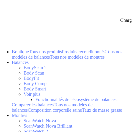
Charg
Boutique
Tous nos produits
Produits reconditionnés
Tous nos
modèles de balances
Tous nos modèles de montres
Balances
BodyScan 2
Body Scan
BodyFit
Body Comp
Body Smart
Voir plus
Fonctionnalités de l'écosystème de balances
Comparer les balances
Tous nos modèles de
balances
Composition corporelle saine
Taux de masse grasse
Montres
ScanWatch Nova
ScanWatch Nova Brilliant
ScanWatch 2