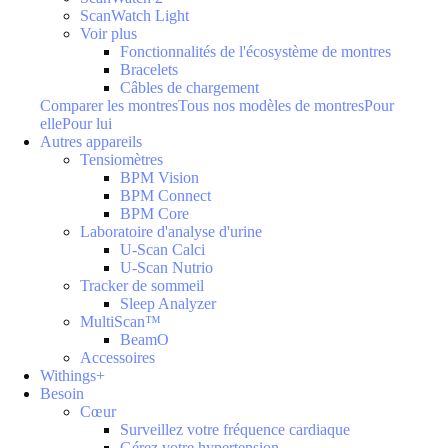
ScanWatch Light
Voir plus
Fonctionnalités de l'écosystème de montres
Bracelets
Câbles de chargement
Comparer les montres
Tous nos modèles de montres
Pour
elle
Pour lui
Autres appareils
Tensiomètres
BPM Vision
BPM Connect
BPM Core
Laboratoire d'analyse d'urine
U-Scan Calci
U-Scan Nutrio
Tracker de sommeil
Sleep Analyzer
MultiScan™
BeamO
Accessoires
Withings+
Besoin
Cœur
Surveillez votre fréquence cardiaque
Gérez votre hypertension