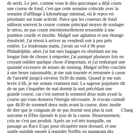
de nerfs. Le pire, comme vous le dira quiconque a déjà couru
une course de fond, c'est que cette semaine coïncide avec la
semaine d'affûtage à kilométrage minimal, où le repos est
prioritaire sur toute activité. Parce que les coureurs de fond
utilisent souvent la course comme principal moyen de soulager
le stress, ne pas courir
intentionnellement
ressemble à une
punition cruelle et insolite. Malgré une agitation et une étrange
émotivité, j'ai réussi à arriver au vendredi soir à peu près
entière. Le lendemain matin, j'avais un vol à 9h pour
Philadelphie, alors j'ai fait mes bagages en obsédant sur ma
longue liste de choses à emporter, j'ai paniqué plusieurs fois en
croyant oublier quelque chose d'important, et j'ai embarqué une
quantité excessive de tenues de running. Malgré m'être couchée
à une heure raisonnable, je me suis tournée et retournée à cause
de l'anxiété jusqu'à environ 1h30 du matin. Quand je me suis
levée à 6h, je me sentais vraiment mal. La sagesse populaire dit
de ne pas s'inquiéter de mal dormir la nuit précédant une
grande course, car c'est surtout le sommeil
deux
nuits avant la
course qui vous donnera l'énergie nécessaire. Je n'avais cumulé
que 4h30 de sommeil deux nuits avant la course, donc inutile
de dire que je craignais de ne pas dormir non plus la nuit
Charg
suivante et d'être épuisée le jour de la course. Heureusement,
cela ne s'est pas produit. Après un vol très tranquille, un
passage au Race Expo pour récupérer mon dossard, et une
soirée paisible passée à regarder Netflix en mangeant des