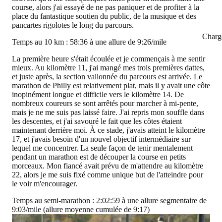
course, alors j'ai essayé de ne pas paniquer et de profiter à la
place du fantastique soutien du public, de la musique et des
pancartes rigolotes le long du parcours.
Charg
Temps au 10 km : 58:36 à une allure de 9:26/mile
La première heure s'était écoulée et je commençais à me sentir
mieux. Au kilomètre 11, j'ai mangé mes trois premières dattes,
et juste après, la section vallonnée du parcours est arrivée. Le
marathon de Philly est relativement plat, mais il y avait une côte
inopinément longue et difficile vers le kilomètre 14. De
nombreux coureurs se sont arrêtés pour marcher à mi-pente,
mais je ne me suis pas laissé faire. J'ai repris mon souffle dans
les descentes, et j'ai savouré le fait que les côtes étaient
maintenant derrière moi. À ce stade, j'avais atteint le kilomètre
17, et j'avais besoin d'un nouvel objectif intermédiaire sur
lequel me concentrer. La seule façon de tenir mentalement
pendant un marathon est de découper la course en petits
morceaux. Mon fiancé avait prévu de m'attendre au kilomètre
22, alors je me suis fixé comme unique but de l'atteindre pour
le voir m'encourager.
Temps au semi-marathon : 2:02:59 à une allure segmentaire de
9:03/mile (allure moyenne cumulée de 9:17)