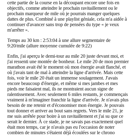
cette partie de la course en la découpant encore une fois en
objectifs, comme atteindre le prochain ravitaillement ou le
prochain marqueur de mile où je pourrais manger quelques
dattes de plus. Combiné à une playlist géniale, cela m'a aidée à
continuer d'avancer sans trop de pensées du type « je veux
m'arrêter ».
Temps au 30 km : 2:53:04 à une allure segmentaire de
9:20/mile (allure moyenne cumulée de 9:22)
Enfin, j'ai aperçu le demi-tour au mile 20 juste devant moi, et
j'ai ressenti une montée de bonheur
.
Le mile 20 de mon premier
marathon avait été le moment où mon énergie avait flanché, et
où j'avais tant de mal à atteindre la ligne d'arrivée. Mais cette
fois, voir le mile 20 était un immense soulagement. J'avais
encore beaucoup d'énergie, et même si mes jambes et mes
pieds me faisaient mal, ils ne montraient aucun signe de
ralentissement. Avec seulement 6 miles restants, je commençais
vraiment à m'imaginer franchir la ligne d'arrivée. Je n'avais plus
besoin de me retenir et d'économiser mon énergie. Je pouvais
tout donner et arriver au bout sans regrets. Vers le mile 21, je
me suis arrêtée pour boire à un ravitaillement et j'ai su que ce
serait le dernier. À ce stade, je ne savais pas exactement quel
était mon temps, car je n'avais pas eu l'occasion de noter
combien de minutes s'étaient déjà écoulées sur le chrono