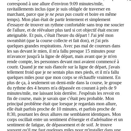
correspond à une allure d'environ 9:09 minutes/mile,
ravitaillements inclus (que je suis obligée de traverser en
marchant, parce que je
ne peux pas
courir et boire en même
temps). Mon plan était de partir lentement et simplement
d'essayer de trouver un rythme confortable sans trop me soucier
de l'allure, et de réévaluer plus tard si cet objectif était encore
atteignable. Et puis, c'était l'heure du départ ! J'ai jeté mon
sweatshirt (que la course collecte et fait don), et j'ai pris
quelques grandes respirations. Avec pas mal de coureurs dans
les sas devant le mien, il m'a fallu presque 15 minutes pour
m'avancer jusqu'à la ligne de départ, mais avant que je m'en
rende compte, les personnes devant moi avaient commencé à
courir. Quand je me suis élancée sur la ligne de départ, j'avais
tellement froid que je ne sentais plus mes pieds, et il m'a fallu
quelques miles pour que mon corps se réchauffe vraiment. En
plus de ça, à seulement un demi-mile dans la course, le groupe
du rythme des 4 heures m'a dépassée en courant à près de 9
minutes/mile, me laissant loin derrière. J'espérais les revoir en
fin de course, mais je savais que c'était peu probable. Mon
principal problème était que lorsque je regardais mon allure,
elle était parfois proche de 10 minutes, et parfois proche de
8:30, pourtant les deux allures me semblaient identiques. Mon
corps oscillait entre un sentiment d'énergie et d'adrénaline et un
sentiment de fatigue, de dépassement et de soif. Je trouve
souvent qu'il me faut quelques miles pour m'installer dans une