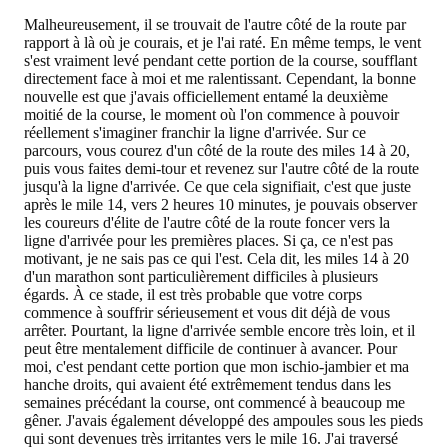
Malheureusement, il se trouvait de l'autre côté de la route par
rapport à là où je courais, et je l'ai raté. En même temps, le vent
s'est vraiment levé pendant cette portion de la course, soufflant
directement face à moi et me ralentissant. Cependant, la bonne
nouvelle est que j'avais officiellement entamé la deuxième
moitié de la course, le moment où l'on commence à pouvoir
réellement s'imaginer franchir la ligne d'arrivée. Sur ce
parcours, vous courez d'un côté de la route des miles 14 à 20,
puis vous faites demi-tour et revenez sur l'autre côté de la route
jusqu'à la ligne d'arrivée. Ce que cela signifiait, c'est que juste
après le mile 14, vers 2 heures 10 minutes, je pouvais observer
les coureurs d'élite de l'autre côté de la route foncer vers la
ligne d'arrivée pour les premières places. Si ça, ce n'est pas
motivant, je ne sais pas ce qui l'est. Cela dit, les miles 14 à 20
d'un marathon sont particulièrement difficiles à plusieurs
égards. À ce stade, il est très probable que votre corps
commence à souffrir sérieusement et vous dit déjà de vous
arrêter. Pourtant, la ligne d'arrivée semble encore très loin, et il
peut être mentalement difficile de continuer à avancer. Pour
moi, c'est pendant cette portion que mon ischio-jambier et ma
hanche droits, qui avaient été extrêmement tendus dans les
semaines précédant la course, ont commencé à beaucoup me
gêner. J'avais également développé des ampoules sous les pieds
qui sont devenues très irritantes vers le mile 16. J'ai traversé