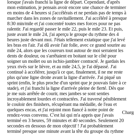
lorsque j'avais franchi la ligne de départ. Cependant, d'après
mon estimation, je pensais avoir encore une chance de terminer
en moins de 4 heures si j'accélérais et ne perdais pas de temps à
marcher dans les zones de ravitaillement. J'ai accéléré à presque
8:30 min/mile et j'ai concentré toutes mes forces pour ne pas
ralentir. J'ai regardé passer le mile 22, puis le mile 23. Et puis,
juste avant le mile 24, j'ai aperçu le groupe du rythme des 4
heures juste devant moi. J'étais tellement extatique que j'ai levé
les bras en l'air. J'ai dû avoir l'air folle, avec ce grand sourire au
mile 24, alors que les coureurs tout autour de moi serraient les
dents de douleur, ou s'arrêtaient en boitant sur le côté pour
soigner un mollet ou un ischio-jambier contracté. Je gardais les
yeux rivés sur le lièvre, et au mile 24,5, je l'ai dépassé. J'ai
continué à accélérer, jusqu'à ce que, finalement, il ne me reste
plus qu'une ligne droite avant la ligne d'arrivée. J'ai piqué un
sprint (enfin, le plus proche d'un sprint que je pouvais faire à ce
stade), et j'ai franchi la ligne d'arrivée pleine de fierté. Dès que
je me suis arrêtée de courir, mes jambes se sont senties
incroyablement lourdes et contractées. J'ai traversé péniblement
le couloir des finishers, récupérant ma médaille, de l'eau et
quelques encas, et j'ai rejoint mon fiancé à notre point de
Charg
rendez-vous convenu. C'est lui qui m'a appris que j'avais
terminé en
3 heures, 59 minutes et 40 secondes.
Seulement 20
secondes en dessous de mon objectif ! J'ai probablement
terminé presque une minute avant la tête du groupe du rythme