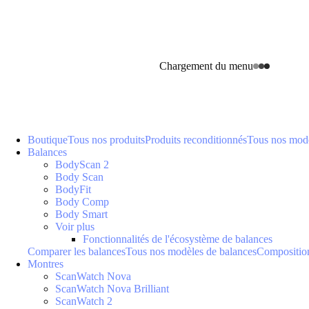
Chargement du menu
Boutique
Tous nos produits
Produits reconditionnés
Tous nos modè
Balances
BodyScan 2
Body Scan
BodyFit
Body Comp
Body Smart
Voir plus
Fonctionnalités de l'écosystème de balances
Comparer les balances
Tous nos modèles de balances
Composition
Montres
ScanWatch Nova
ScanWatch Nova Brilliant
ScanWatch 2