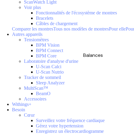
ScanWatch Light
Voir plus
Fonctionnalités de l'écosystème de montres
Bracelets
Câbles de chargement
Comparer les montres
Tous nos modèles de montres
Pour elle
Pour
Autres appareils
Tensiomètres
BPM Vision
BPM Connect
Balances
BPM Core
Laboratoire d'analyse d'urine
U-Scan Calci
U-Scan Nutrio
Tracker de sommeil
Sleep Analyzer
MultiScan™
BeamO
Accessoires
Withings+
Besoin
Cœur
Surveillez votre fréquence cardiaque
Gérez votre hypertension
Enregistrez un électrocardiogramme