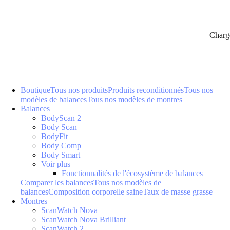
Charg
Boutique
Tous nos produits
Produits reconditionnés
Tous nos
modèles de balances
Tous nos modèles de montres
Balances
BodyScan 2
Body Scan
BodyFit
Body Comp
Body Smart
Voir plus
Fonctionnalités de l'écosystème de balances
Comparer les balances
Tous nos modèles de
balances
Composition corporelle saine
Taux de masse grasse
Montres
ScanWatch Nova
ScanWatch Nova Brilliant
ScanWatch 2