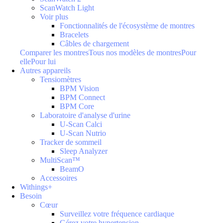
ScanWatch Light
Voir plus
Fonctionnalités de l'écosystème de montres
Bracelets
Câbles de chargement
Comparer les montres
Tous nos modèles de montres
Pour
elle
Pour lui
Autres appareils
Tensiomètres
BPM Vision
BPM Connect
BPM Core
Laboratoire d'analyse d'urine
U-Scan Calci
U-Scan Nutrio
Tracker de sommeil
Sleep Analyzer
MultiScan™
BeamO
Accessoires
Withings+
Besoin
Cœur
Surveillez votre fréquence cardiaque
Gérez votre hypertension