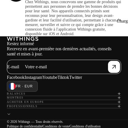
Chez Withings, nous concevons une gamme de produits qui
permettent aux personnes de prendre les bonnes décisions
pour leur santé. Nos appareils connectés primés sont
reconnus pour leur personnalisation, leur design avant-
gardiste et leur facilité d'utilisation, permettant à chacun de
Charg
mesurer, surveiller et suivre ce qui compte grâce à une
connexion fluide à l'application Withings gratuite,
disponible sur iOS et Android.
Restez informé
Recevez en avant-première nos dernières actualités, conseils
santé et mises à jour.
E-mail
Facebook
Instagram
Youtube
Tiktok
Twitter
FR · EUR
BALANCES
MONTRES
ACHETER EN EUROPE
PROFESSIONNELS
© 2026 Withings — Tous droits réservés.
Politique de confidentialité
Conditions de vente
Conditions d'utilisation