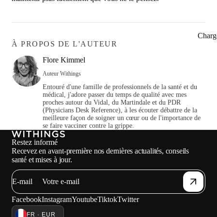
Charg
À PROPOS DE L'AUTEUR
Flore Kimmel
Auteur Withings
Entouré d'une famille de professionnels de la santé et du
médical, j'adore passer du temps de qualité avec mes
proches autour du Vidal, du Martindale et du PDR
(Physicians Desk Reference), à les écouter débattre de la
meilleure façon de soigner un cœur ou de l'importance de
se faire vacciner contre la grippe.
Restez informé
Recevez en avant-première nos dernières actualités, conseils
santé et mises à jour.
E-mail
Facebook
Instagram
Youtube
Tiktok
Twitter
FR · EUR