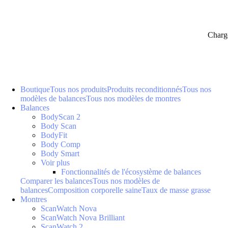
Charg
Boutique
Tous nos produits
Produits reconditionnés
Tous nos
modèles de balances
Tous nos modèles de montres
Balances
BodyScan 2
Body Scan
BodyFit
Body Comp
Body Smart
Voir plus
Fonctionnalités de l'écosystème de balances
Comparer les balances
Tous nos modèles de
balances
Composition corporelle saine
Taux de masse grasse
Montres
ScanWatch Nova
ScanWatch Nova Brilliant
ScanWatch 2