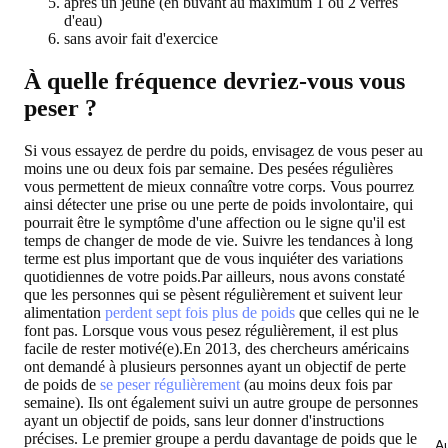
après un jeûne (en buvant au maximum 1 ou 2 verres
d'eau)
sans avoir fait d'exercice
À quelle fréquence devriez-vous vous
peser ?
Si vous essayez de perdre du poids, envisagez de vous peser au
moins une ou deux fois par semaine. Des pesées régulières
vous permettent de mieux connaître votre corps. Vous pourrez
ainsi détecter une prise ou une perte de poids involontaire, qui
pourrait être le symptôme d'une affection ou le signe qu'il est
temps de changer de mode de vie. Suivre les tendances à long
terme est plus important que de vous inquiéter des variations
quotidiennes de votre poids.Par ailleurs, nous avons constaté
que les personnes qui se pèsent régulièrement et suivent leur
alimentation
perdent sept fois plus de poids
que celles qui ne le
font pas. Lorsque vous vous pesez régulièrement, il est plus
facile de rester motivé(e).En 2013, des chercheurs américains
ont demandé à plusieurs personnes ayant un objectif de perte
de poids de
se peser régulièrement
(au moins deux fois par
semaine). Ils ont également suivi un autre groupe de personnes
ayant un objectif de poids, sans leur donner d'instructions
précises. Le premier groupe a perdu davantage de poids que le
Au