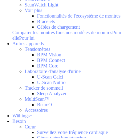
ScanWatch Light
Voir plus
Fonctionnalités de l'écosystème de montres
Bracelets
Câbles de chargement
Comparer les montres
Tous nos modèles de montres
Pour
elle
Pour lui
Autres appareils
Tensiomètres
BPM Vision
BPM Connect
BPM Core
Laboratoire d'analyse d'urine
U-Scan Calci
U-Scan Nutrio
Tracker de sommeil
Sleep Analyzer
MultiScan™
BeamO
Accessoires
Withings+
Besoin
Cœur
Surveillez votre fréquence cardiaque
Gérez votre hypertension