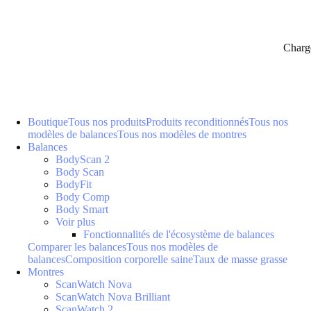
Charg
Boutique
Tous nos produits
Produits reconditionnés
Tous nos
modèles de balances
Tous nos modèles de montres
Balances
BodyScan 2
Body Scan
BodyFit
Body Comp
Body Smart
Voir plus
Fonctionnalités de l'écosystème de balances
Comparer les balances
Tous nos modèles de
balances
Composition corporelle saine
Taux de masse grasse
Montres
ScanWatch Nova
ScanWatch Nova Brilliant
ScanWatch 2