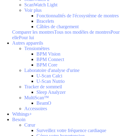
ScanWatch Light
Voir plus
Fonctionnalités de l'écosystème de montres
Bracelets
Câbles de chargement
Comparer les montres
Tous nos modèles de montres
Pour
elle
Pour lui
Autres appareils
Tensiomètres
BPM Vision
BPM Connect
BPM Core
Laboratoire d'analyse d'urine
U-Scan Calci
U-Scan Nutrio
Tracker de sommeil
Sleep Analyzer
MultiScan™
BeamO
Accessoires
Withings+
Besoin
Cœur
Surveillez votre fréquence cardiaque
Gérez votre hypertension