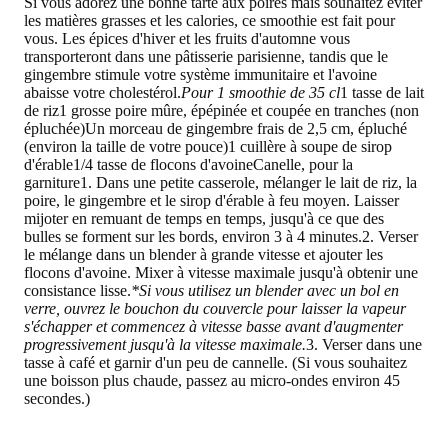
Si vous adorez une bonne tarte aux poires mais souhaitez éviter
les matières grasses et les calories, ce smoothie est fait pour
vous. Les épices d'hiver et les fruits d'automne vous
transporteront dans une pâtisserie parisienne, tandis que le
gingembre stimule votre système immunitaire et l'avoine
abaisse votre cholestérol.
Pour 1 smoothie de 35 cl
1 tasse de lait
de riz1 grosse poire mûre, épépinée et coupée en tranches (non
épluchée)Un morceau de gingembre frais de 2,5 cm, épluché
(environ la taille de votre pouce)1 cuillère à soupe de sirop
d'érable1/4 tasse de flocons d'avoineCanelle, pour la
garniture1. Dans une petite casserole, mélanger le lait de riz, la
poire, le gingembre et le sirop d'érable à feu moyen. Laisser
mijoter en remuant de temps en temps, jusqu'à ce que des
bulles se forment sur les bords, environ 3 à 4 minutes.2. Verser
le mélange dans un blender à grande vitesse et ajouter les
flocons d'avoine. Mixer à vitesse maximale jusqu'à obtenir une
consistance lisse.
*Si vous utilisez un blender avec un bol en
verre, ouvrez le bouchon du couvercle pour laisser la vapeur
s'échapper et commencez à vitesse basse avant d'augmenter
progressivement jusqu'à la vitesse maximale.
3. Verser dans une
tasse à café et garnir d'un peu de cannelle. (Si vous souhaitez
une boisson plus chaude, passez au micro-ondes environ 45
secondes.)