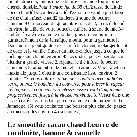
faut de douceur, tandis que le beurre d'amande fournit une
énergie durable.
Pour 1 smoothie de 35 cl
1/2 tasse de lait de
coco, chauffé1/2 cuillère à café d'extrait de vanille pur1 tasse
de thé chaï infusé, chaud2 cuillères à soupe de beurre
d'amandeUn morceau de gingembre frais de 2,5 cm, épluché
(environ la taille de votre pouce)1 cuillère à soupe de miel3/4
cuillère à café de cannelle moulue, plus un peu pour la
garniturePiment de la Jamaïque moulu, pour la garniture1.
Dans un récipient gradué résistant à la chaleur, mélanger le lait
de coco et la vanille. Passer au micro-ondes jusqu'à ce que le
mélange soit chaud, environ 45 secondes, puis verser dans un
blender à grande vitesse.2. Ajouter le thé infusé, le beurre
d'amande, le gingembre, le miel et la cannelle. Mixer à vitesse
maximale jusqu'à obtenir une consistance lisse, environ 2
minutes.
*Si vous utilisez un blender standard avec un bol en
verre, ouvrez le bouchon du couvercle pour laisser la vapeur
s'échapper et commencez à vitesse basse avant d'augmenter
progressivement jusqu'à la vitesse maximale.
3. Verser dans une
tasse à café et garnir d'un peu de cannelle et de piment de la
Jamaïque. (Si vous souhaitez une boisson plus chaude, passez
au micro-ondes environ 45 secondes.)
Le smoothie cacao chaud beurre de
cacahuète, banane & cannelle