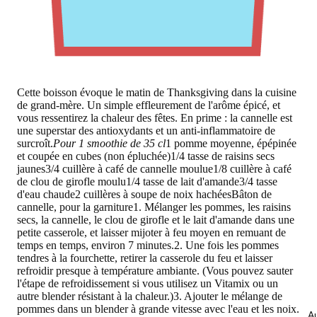
Cette boisson évoque le matin de Thanksgiving dans la cuisine
de grand-mère. Un simple effleurement de l'arôme épicé, et
vous ressentirez la chaleur des fêtes. En prime : la cannelle est
une superstar des antioxydants et un anti-inflammatoire de
surcroît.
Pour 1 smoothie de 35 cl
1 pomme moyenne, épépinée
et coupée en cubes (non épluchée)1/4 tasse de raisins secs
jaunes3/4 cuillère à café de cannelle moulue1/8 cuillère à café
de clou de girofle moulu1/4 tasse de lait d'amande3/4 tasse
d'eau chaude2 cuillères à soupe de noix hachéesBâton de
cannelle, pour la garniture1. Mélanger les pommes, les raisins
secs, la cannelle, le clou de girofle et le lait d'amande dans une
petite casserole, et laisser mijoter à feu moyen en remuant de
temps en temps, environ 7 minutes.2. Une fois les pommes
tendres à la fourchette, retirer la casserole du feu et laisser
refroidir presque à température ambiante. (Vous pouvez sauter
l'étape de refroidissement si vous utilisez un Vitamix ou un
autre blender résistant à la chaleur.)3. Ajouter le mélange de
pommes dans un blender à grande vitesse avec l'eau et les noix.
Au