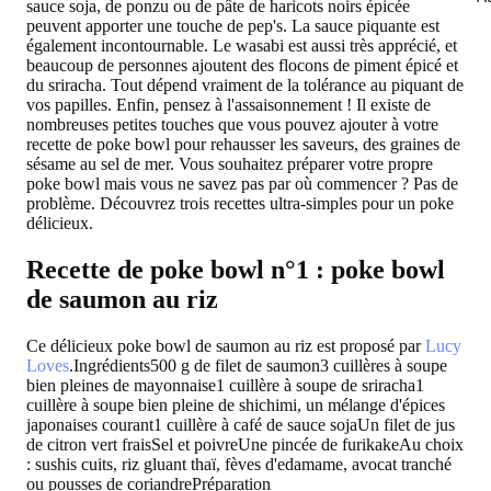
sauce soja, de ponzu ou de pâte de haricots noirs épicée
peuvent apporter une touche de pep's. La sauce piquante est
également incontournable. Le wasabi est aussi très apprécié, et
beaucoup de personnes ajoutent des flocons de piment épicé et
du sriracha. Tout dépend vraiment de la tolérance au piquant de
vos papilles. Enfin, pensez à l'assaisonnement ! Il existe de
nombreuses petites touches que vous pouvez ajouter à votre
recette de poke bowl pour rehausser les saveurs, des graines de
sésame au sel de mer. Vous souhaitez préparer votre propre
poke bowl mais vous ne savez pas par où commencer ? Pas de
problème. Découvrez trois recettes ultra-simples pour un poke
délicieux.
Recette de poke bowl n°1 : poke bowl
de saumon au riz
Ce délicieux poke bowl de saumon au riz est proposé par
Lucy
Loves
.
Ingrédients
500 g de filet de saumon3 cuillères à soupe
bien pleines de mayonnaise1 cuillère à soupe de sriracha1
cuillère à soupe bien pleine de shichimi, un mélange d'épices
japonaises courant1 cuillère à café de sauce sojaUn filet de jus
de citron vert fraisSel et poivreUne pincée de furikakeAu choix
: sushis cuits, riz gluant thaï, fèves d'edamame, avocat tranché
ou pousses de coriandre
Préparation