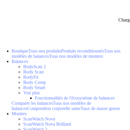
Charg
Boutique
Tous nos produits
Produits reconditionnés
Tous nos
modèles de balances
Tous nos modèles de montres
Balances
BodyScan 2
Body Scan
BodyFit
Body Comp
Body Smart
Voir plus
Fonctionnalités de l'écosystème de balances
Comparer les balances
Tous nos modèles de
balances
Composition corporelle saine
Taux de masse grasse
Montres
ScanWatch Nova
ScanWatch Nova Brilliant
ScanWatch 2