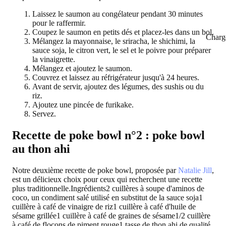
Laissez le saumon au congélateur pendant 30 minutes
pour le raffermir.
Coupez le saumon en petits dés et placez-les dans un bol.
Charg
Mélangez la mayonnaise, le sriracha, le shichimi, la
sauce soja, le citron vert, le sel et le poivre pour préparer
la vinaigrette.
Mélangez et ajoutez le saumon.
Couvrez et laissez au réfrigérateur jusqu'à 24 heures.
Avant de servir, ajoutez des légumes, des sushis ou du
riz.
Ajoutez une pincée de furikake.
Servez.
Recette de poke bowl n°2 : poke bowl
au thon ahi
Notre deuxième recette de poke bowl, proposée par
Natalie Jill
,
est un délicieux choix pour ceux qui recherchent une recette
plus traditionnelle.
Ingrédients
2 cuillères à soupe d'aminos de
coco, un condiment salé utilisé en substitut de la sauce soja1
cuillère à café de vinaigre de riz1 cuillère à café d'huile de
sésame grillée1 cuillère à café de graines de sésame1/2 cuillère
à café de flocons de piment rouge1 tasse de thon ahi de qualité