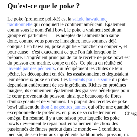
Qu'est-ce que le poke ?
Le poke (prononcé poh-ké) est la
salade hawaïenne
traditionnelle
qui conquiert le continent américain. Également
connu sous le nom d'ahi bowl, le poke a vraiment séduit un
groupe en particulier — les adeptes de l'alimentation saine —
donc, comme vous pouvez l'imaginer, nous sommes déjà
conquis ! En hawaïen, poke signifie « trancher ou couper », et
pour cause : c'est exactement ce que l'on fait lorsqu'on le
prépare. L'ingrédient principal de toute recette de poke bowl est
du poisson cru mariné, coupé en dés. Ce plat a en réalité été
inventé par des pêcheurs
, qui récupéraient les chutes de leur
pêche, les découpaient en dés, les assaisonnaient et dégustaient
leur délicieux poke en mer. Les
bienfaits pour la santé
du poke
dépendent entièrement de ses ingrédients. Riches en protéines
maigres, ils contiennent également des graisses bénéfiques pour
le cœur provenant du poisson, ainsi que beaucoup de fibres,
d'antioxydants et de vitamines. La plupart des recettes de poke
bowl utilisent du
thon à nageoires jaunes
, qui offre une quantité
exceptionnelle de protéines, en plus de sa riche teneur en
Charg
oméga. En résumé, il y a une raison pour laquelle les poke
bowls deviennent le repas post-entraînement de choix des
passionnés de fitness partout dans le monde — à condition,
bien sûr, de s'en tenir aux ingrédients traditionnels : poisson, riz