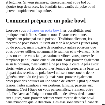
et légumes. Si vous garnissez généreusement votre bol ou
ajoutez trop de sauces, les bienfaits tant vantés du poke bowl
peuvent rapidement disparaître.
Comment préparer un poke bowl
Lorsque vous
préparez un poke bowl
, les possibilités sont
pratiquement infinies. Comme nous l'avons mentionné,
l'ingrédient principal est le poisson. Traditionnellement, les
recettes de poke bowl utilisent du thon à nageoires jaunes (ahi)
ou du poulpe, mais il existe de nombreux autres poissons que
vous pouvez utiliser, notamment le saumon et le vivaneau. Si le
poisson cru ne vous fait pas vraiment vibrer, vous pouvez le
remplacer par du crabe cuit ou du tofu. Vous pouvez également
saisir le poisson, mais veillez à ne pas trop le cuire. Après avoir
choisi votre type de poisson, il est temps de préparer la base. La
plupart des recettes de poke bowl utilisent une couche de riz
(généralement du riz jasmin), mais vous pouvez également
opter pour des nouilles ou une salade de varech. Quoi que vous
fassiez, faites attention à vos portions. Ensuite, passons aux
légumes. C'est l'étape où vous personnalisez vraiment votre
bol. De l'avocat à l'oignon croustillant, des fèves d'edamame
aux algues, vous pouvez orienter votre recette de poke bowl
dans n'importe quelle direction. Des assaisonnements à base de
Au