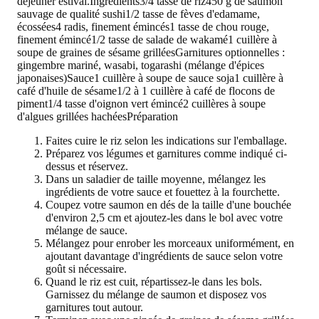
déjeuner estival.
Ingrédients
3/4 tasse de riz450 g de saumon
sauvage de qualité sushi1/2 tasse de fèves d'edamame,
écossées4 radis, finement émincés1 tasse de chou rouge,
finement émincé1/2 tasse de salade de wakamé1 cuillère à
soupe de graines de sésame grillées
Garnitures optionnelles :
gingembre mariné, wasabi, togarashi (mélange d'épices
japonaises)
Sauce
1 cuillère à soupe de sauce soja1 cuillère à
café d'huile de sésame1/2 à 1 cuillère à café de flocons de
piment1/4 tasse d'oignon vert émincé2 cuillères à soupe
d'algues grillées hachées
Préparation
Faites cuire le riz selon les indications sur l'emballage.
Préparez vos légumes et garnitures comme indiqué ci-
dessus et réservez.
Dans un saladier de taille moyenne, mélangez les
ingrédients de votre sauce et fouettez à la fourchette.
Coupez votre saumon en dés de la taille d'une bouchée
d'environ 2,5 cm et ajoutez-les dans le bol avec votre
mélange de sauce.
Mélangez pour enrober les morceaux uniformément, en
ajoutant davantage d'ingrédients de sauce selon votre
goût si nécessaire.
Quand le riz est cuit, répartissez-le dans les bols.
Garnissez du mélange de saumon et disposez vos
garnitures tout autour.