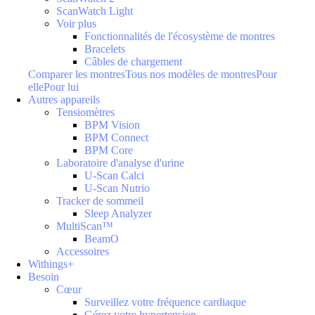
ScanWatch Light
Voir plus
Fonctionnalités de l'écosystème de montres
Bracelets
Câbles de chargement
Comparer les montres
Tous nos modèles de montres
Pour
elle
Pour lui
Autres appareils
Tensiomètres
BPM Vision
BPM Connect
BPM Core
Laboratoire d'analyse d'urine
U-Scan Calci
U-Scan Nutrio
Tracker de sommeil
Sleep Analyzer
MultiScan™
BeamO
Accessoires
Withings+
Besoin
Cœur
Surveillez votre fréquence cardiaque
Gérez votre hypertension