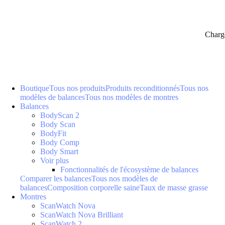
Charg
Boutique
Tous nos produits
Produits reconditionnés
Tous nos
modèles de balances
Tous nos modèles de montres
Balances
BodyScan 2
Body Scan
BodyFit
Body Comp
Body Smart
Voir plus
Fonctionnalités de l'écosystème de balances
Comparer les balances
Tous nos modèles de
balances
Composition corporelle saine
Taux de masse grasse
Montres
ScanWatch Nova
ScanWatch Nova Brilliant
ScanWatch 2