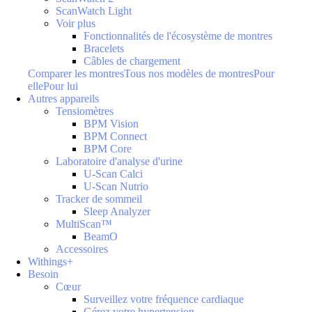
ScanWatch Light
Voir plus
Fonctionnalités de l'écosystème de montres
Bracelets
Câbles de chargement
Comparer les montres
Tous nos modèles de montres
Pour
elle
Pour lui
Autres appareils
Tensiomètres
BPM Vision
BPM Connect
BPM Core
Laboratoire d'analyse d'urine
U-Scan Calci
U-Scan Nutrio
Tracker de sommeil
Sleep Analyzer
MultiScan™
BeamO
Accessoires
Withings+
Besoin
Cœur
Surveillez votre fréquence cardiaque
Gérez votre hypertension