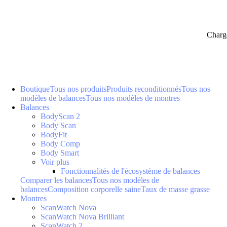
Charg
Boutique
Tous nos produits
Produits reconditionnés
Tous nos
modèles de balances
Tous nos modèles de montres
Balances
BodyScan 2
Body Scan
BodyFit
Body Comp
Body Smart
Voir plus
Fonctionnalités de l'écosystème de balances
Comparer les balances
Tous nos modèles de
balances
Composition corporelle saine
Taux de masse grasse
Montres
ScanWatch Nova
ScanWatch Nova Brilliant
ScanWatch 2