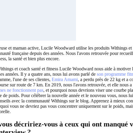
use et maman active, Lucile Woodward utilise les produits Withings et
auté française depuis des années. Nous l'avons retrouvée pour recueill
ness, la santé et bien plus encore.
ithings et coach santé et fitness Lucile Woodward nous aide à motive
es années. Il y a quatre ans, nous lui avons parlé de
son programme fitn
amme, l'une de ses clientes,
Emira Amami
, a perdu près de 22 kg et a 
ourse sur route de 7 km. En 2019, nous l'avons retrouvée, et elle nous a
mes ne fonctionnent pas
, et pourquoi nous devrions viser une courbe pla
rte de poids. Pour célébrer la nouvelle année et le nouveau vous, nous 
onseils avec la communauté Withings sur le blog. Apprenez à mieux co
quoi vous ne devriez pas vous concentrer uniquement sur le poids, mais
relle.
us décririez-vous à ceux qui ont manqué v
nterview ?