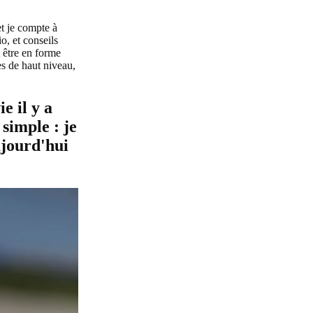
et je compte à
o, et conseils
 être en forme
es de haut niveau,
e il y a
simple : je
ujourd'hui