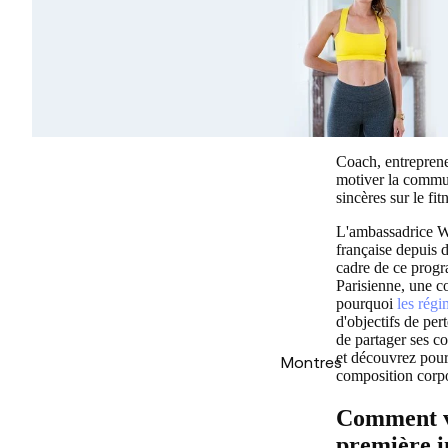
Coach, entreprene
motiver la commun
sincères sur le fit
L'ambassadrice W
française depuis d
cadre de ce progr
Parisienne, une c
pourquoi
les régi
d'objectifs de pe
de partager ses c
et découvrez pour
Montres
composition corpo
Comment vo
première i