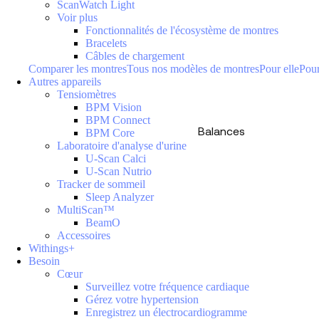
ScanWatch Light
Voir plus
Fonctionnalités de l'écosystème de montres
Bracelets
Câbles de chargement
Comparer les montres
Tous nos modèles de montres
Pour elle
Pour
Autres appareils
Tensiomètres
BPM Vision
BPM Connect
Balances
BPM Core
Laboratoire d'analyse d'urine
U-Scan Calci
U-Scan Nutrio
Tracker de sommeil
Sleep Analyzer
MultiScan™
BeamO
Accessoires
Withings+
Besoin
Cœur
Surveillez votre fréquence cardiaque
Gérez votre hypertension
Enregistrez un électrocardiogramme