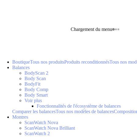
Chargement du menu
Boutique
Tous nos produits
Produits reconditionnés
Tous nos modè
Balances
BodyScan 2
Body Scan
BodyFit
Body Comp
Body Smart
Voir plus
Fonctionnalités de l'écosystème de balances
Comparer les balances
Tous nos modèles de balances
Composition
Montres
ScanWatch Nova
ScanWatch Nova Brilliant
ScanWatch 2