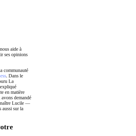
 nous aide à
ir ses opinions
r la communauté
ess
. Dans le
couru La
 expliqué
te en matière
lui avons demandé
nnaître Lucile —
 aussi sur la
otre