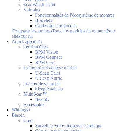
ScanWatch Light
Voir plus
Fonctionnalités de l'écosystème de montres
Bracelets
Câbles de chargement
Comparer les montres
Tous nos modèles de montres
Pour
elle
Pour lui
Autres appareils
Tensiomètres
BPM Vision
BPM Connect
BPM Core
Laboratoire d'analyse d'urine
U-Scan Calci
U-Scan Nutrio
Tracker de sommeil
Sleep Analyzer
MultiScan™
BeamO
Accessoires
Withings+
Besoin
Cœur
Surveillez votre fréquence cardiaque
Gérez votre hypertension