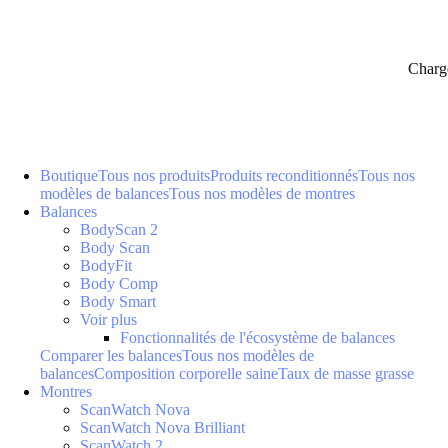
Charg
Boutique
Tous nos produits
Produits reconditionnés
Tous nos
modèles de balances
Tous nos modèles de montres
Balances
BodyScan 2
Body Scan
BodyFit
Body Comp
Body Smart
Voir plus
Fonctionnalités de l'écosystème de balances
Comparer les balances
Tous nos modèles de
balances
Composition corporelle saine
Taux de masse grasse
Montres
ScanWatch Nova
ScanWatch Nova Brilliant
ScanWatch 2