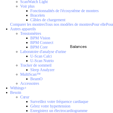
ScanWatch Light
Voir plus
Fonctionnalités de l'écosystème de montres
Bracelets
Câbles de chargement
Comparer les montres
Tous nos modèles de montres
Pour elle
Pour
Autres appareils
Tensiomètres
BPM Vision
BPM Connect
Balances
BPM Core
Laboratoire d'analyse d'urine
U-Scan Calci
U-Scan Nutrio
Tracker de sommeil
Sleep Analyzer
MultiScan™
BeamO
Accessoires
Withings+
Besoin
Cœur
Surveillez votre fréquence cardiaque
Gérez votre hypertension
Enregistrez un électrocardiogramme