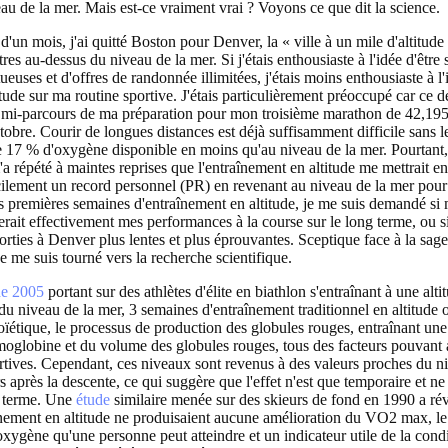
au de la mer. Mais est-ce vraiment vrai ? Voyons ce que dit la science.
 d'un mois, j'ai quitté Boston pour Denver, la « ville à un mile d'altitude 
es au-dessus du niveau de la mer. Si j'étais enthousiaste à l'idée d'être 
uses et d'offres de randonnée illimitées, j'étais moins enthousiaste à l'
titude sur ma routine sportive. J'étais particulièrement préoccupé car c
a mi-parcours de ma préparation pour mon troisième marathon de 42,195
bre. Courir de longues distances est déjà suffisamment difficile sans le
 17 % d'oxygène disponible en moins qu'au niveau de la mer. Pourtant
a répété à maintes reprises que l'entraînement en altitude me mettrait e
facilement un record personnel (PR) en revenant au niveau de la mer pour
es premières semaines d'entraînement en altitude, je me suis demandé si
rait effectivement mes performances à la course sur le long terme, ou si 
rties à Denver plus lentes et plus éprouvantes. Sceptique face à la sag
e me suis tourné vers la recherche scientifique.
de 2005
portant sur des athlètes d'élite en biathlon s'entraînant à une alt
du niveau de la mer, 3 semaines d'entraînement traditionnel en altitude
poïétique, le processus de production des globules rouges, entraînant une
moglobine et du volume des globules rouges, tous des facteurs pouvant 
tives. Cependant, ces niveaux sont revenus à des valeurs proches du n
 après la descente, ce qui suggère que l'effet n'est que temporaire et n
g terme. Une
étude
similaire menée sur des skieurs de fond en 1990 a ré
nement en altitude ne produisaient aucune amélioration du VO2 max, l
ygène qu'une personne peut atteindre et un indicateur utile de la cond