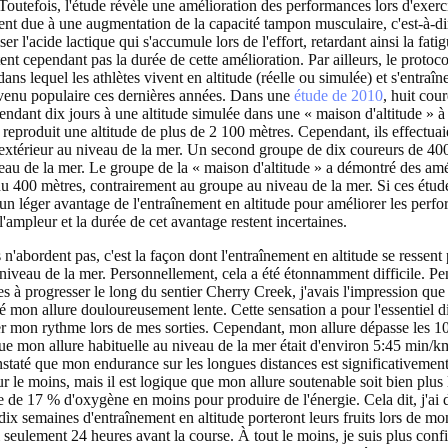
Toutefois, l'étude révèle une amélioration des performances lors d'exerc
nt due à une augmentation de la capacité tampon musculaire, c'est-à-dir
er l'acide lactique qui s'accumule lors de l'effort, retardant ainsi la fati
ent cependant pas la durée de cette amélioration. Par ailleurs, le protoco
dans lequel les athlètes vivent en altitude (réelle ou simulée) et s'entraîn
evenu populaire ces dernières années. Dans une
étude de 2010
, huit cou
endant dix jours à une altitude simulée dans une « maison d'altitude » 
reproduit une altitude de plus de 2 100 mètres. Cependant, ils effectuai
extérieur au niveau de la mer. Un second groupe de dix coureurs de 400
veau de la mer. Le groupe de la « maison d'altitude » a démontré des amé
u 400 mètres, contrairement au groupe au niveau de la mer. Si ces étud
un léger avantage de l'entraînement en altitude pour améliorer les perf
l'ampleur et la durée de cet avantage restent incertaines.
n'abordent pas, c'est la façon dont l'entraînement en altitude se ressent 
 niveau de la mer. Personnellement, cela a été étonnamment difficile. Pe
s à progresser le long du sentier Cherry Creek, j'avais l'impression q
 mon allure douloureusement lente. Cette sensation a pour l'essentiel di
r mon rythme lors de mes sorties. Cependant, mon allure dépasse les 1
que mon allure habituelle au niveau de la mer était d'environ 5:45 min/k
staté que mon endurance sur les longues distances est significativement 
r le moins, mais il est logique que mon allure soutenable soit bien plu
 de 17 % d'oxygène en moins pour produire de l'énergie. Cela dit, j'ai
dix semaines d'entraînement en altitude porteront leurs fruits lors de m
i seulement 24 heures avant la course. À tout le moins, je suis plus con