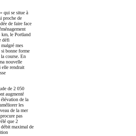
» qui se situe à
si proche de
idée de faire face
e déménagement
 km, le Portland
 défi
, malgré mes
n si bonne forme
 la course. En
 ma nouvelle
elle rendrait
esse
itude de 2 050
 ont augmenté
 élévation de la
améliorer les
iveau de la mer
e procure pas
vélé que 2
e débit maximal de
ition