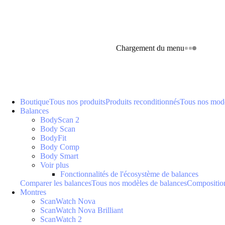
Chargement du menu
Boutique
Tous nos produits
Produits reconditionnés
Tous nos modè
Balances
BodyScan 2
Body Scan
BodyFit
Body Comp
Body Smart
Voir plus
Fonctionnalités de l'écosystème de balances
Comparer les balances
Tous nos modèles de balances
Composition
Montres
ScanWatch Nova
ScanWatch Nova Brilliant
ScanWatch 2