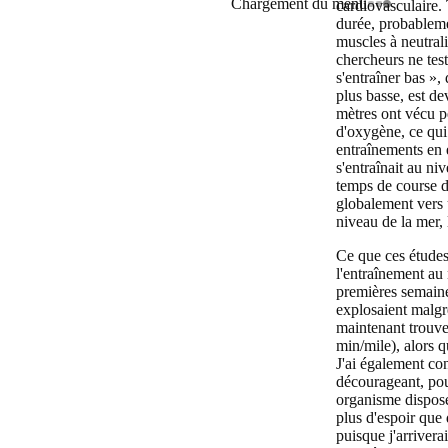
Chargement du menu
cardiovasculaire. 
durée, probableme
muscles à neutralis
chercheurs ne test
s'entraîner bas », 
plus basse, est d
mètres ont vécu p
d'oxygène, ce qui 
entraînements en 
s'entraînait au ni
temps de course d
globalement vers 
niveau de la mer, 
Ce que ces études 
l'entraînement au
premières semaine
explosaient malgré
maintenant trouve
min/mile), alors 
J'ai également con
décourageant, pou
organisme dispose
plus d'espoir que 
puisque j'arrivera