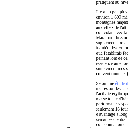
pratiquent au nive
Il y a un peu plus
environ 1 609 mètr
montagnes majestue
aux effets de l'al
coïncidait avec l
Marathon du 8 octo
supplémentaire de
inquiétudes, on m'
que j'établirais 
peinant lors de c
résidence améliore
simplement mes so
conventionnelle, j
Selon une
étude 
mètres au-dessus 
l'activité érythro
masse totale d'hé
performances spor
seulement 16 jours
d'avantage à lon
semaines d'entraî
consommation d'ox