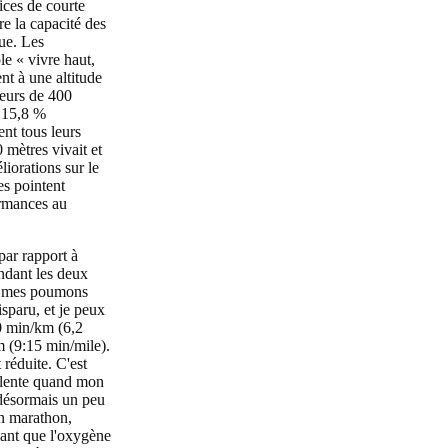
ices de courte
e la capacité des
gue. Les
le « vivre haut,
ent à une altitude
reurs de 400
à 15,8 %
ent tous leurs
 mètres vivait et
liorations sur le
es pointent
ormances au
par rapport à
ndant les deux
ue mes poumons
sparu, et je peux
0 min/km (6,2
m (9:15 min/mile).
réduite. C'est
s lente quand mon
 désormais un peu
on marathon,
fiant que l'oxygène