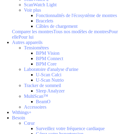
ScanWatch Light
Voir plus
Fonctionnalités de l'écosystème de montres
Bracelets
Câbles de chargement
Comparer les montres
Tous nos modèles de montres
Pour
elle
Pour lui
Autres appareils
Tensiomètres
BPM Vision
BPM Connect
BPM Core
Laboratoire d'analyse d'urine
U-Scan Calci
U-Scan Nutrio
Tracker de sommeil
Sleep Analyzer
MultiScan™
BeamO
Accessoires
Withings+
Besoin
Cœur
Surveillez votre fréquence cardiaque
Gérez votre hypertension