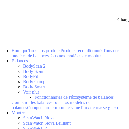
Charg
Boutique
Tous nos produits
Produits reconditionnés
Tous nos
modèles de balances
Tous nos modèles de montres
Balances
BodyScan 2
Body Scan
BodyFit
Body Comp
Body Smart
Voir plus
Fonctionnalités de l'écosystème de balances
Comparer les balances
Tous nos modèles de
balances
Composition corporelle saine
Taux de masse grasse
Montres
ScanWatch Nova
ScanWatch Nova Brilliant
ScanWatch 2