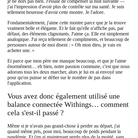
je ne dors pas bien. J'essaie de compenser la nuit suivante —
j'ai l'impression d'avoir plus de contrôle sur ma santé. Je suis
tellement heureuse d'avoir cette montre. Je l'adore.
Fondamentalement, j'aime cette montre parce que je la trouve
vraiment belle et élégante. Et le fait qu'elle n'affiche pas, par
défaut, des éléments clignotants. J'aime ça. Elle est simplement
analogique. J'ai reçu tellement de compliments, et beaucoup de
personnes autour de moi disent : « Oh mon dieu, je vais en
acheter une. »
Et parce que mon père me manque beaucoup, et que je l'aime
énormément… eh bien, notre passion commune, c'est que nous
adorons tous les deux marcher, alors je lui en ai envoyé une
pour qu'on puisse se défier sur le nombre de pas dans
l'application.
Vous avez donc également utilisé une
balance connectée Withings… comment
cela s'est-il passé ?
Même si je n'avais pas grand-chose à perdre au départ, j'ai
quand même pris, pour moi, beaucoup de poids pendant la
pandémie. Et j'en ai maintenant perdu plus de la moitié, sans