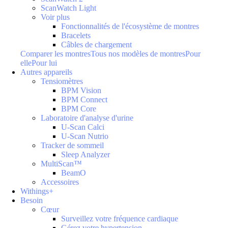
ScanWatch Light
Voir plus
Fonctionnalités de l'écosystème de montres
Bracelets
Câbles de chargement
Comparer les montres
Tous nos modèles de montres
Pour
elle
Pour lui
Autres appareils
Tensiomètres
BPM Vision
BPM Connect
BPM Core
Laboratoire d'analyse d'urine
U-Scan Calci
U-Scan Nutrio
Tracker de sommeil
Sleep Analyzer
MultiScan™
BeamO
Accessoires
Withings+
Besoin
Cœur
Surveillez votre fréquence cardiaque
Gérez votre hypertension