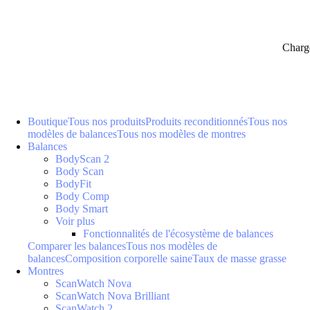
Charg
Boutique
Tous nos produits
Produits reconditionnés
Tous nos
modèles de balances
Tous nos modèles de montres
Balances
BodyScan 2
Body Scan
BodyFit
Body Comp
Body Smart
Voir plus
Fonctionnalités de l'écosystème de balances
Comparer les balances
Tous nos modèles de
balances
Composition corporelle saine
Taux de masse grasse
Montres
ScanWatch Nova
ScanWatch Nova Brilliant
ScanWatch 2