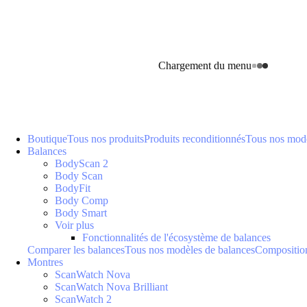
Chargement du menu
Boutique
Tous nos produits
Produits reconditionnés
Tous nos modè
Balances
BodyScan 2
Body Scan
BodyFit
Body Comp
Body Smart
Voir plus
Fonctionnalités de l'écosystème de balances
Comparer les balances
Tous nos modèles de balances
Composition
Montres
ScanWatch Nova
ScanWatch Nova Brilliant
ScanWatch 2