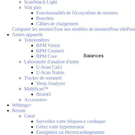
ScanWatch Light
Voir plus
Fonctionnalités de l'écosystème de montres
Bracelets
Câbles de chargement
Comparer les montres
Tous nos modèles de montres
Pour elle
Pour
Autres appareils
Tensiomètres
BPM Vision
BPM Connect
Balances
BPM Core
Laboratoire d'analyse d'urine
U-Scan Calci
U-Scan Nutrio
Tracker de sommeil
Sleep Analyzer
MultiScan™
BeamO
Accessoires
Withings+
Besoin
Cœur
Surveillez votre fréquence cardiaque
Gérez votre hypertension
Enregistrez un électrocardiogramme