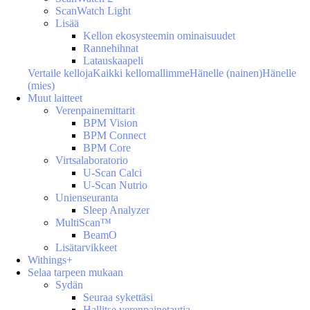
ScanWatch Light
Lisää
Kellon ekosysteemin ominaisuudet
Rannehihnat
Latauskaapeli
Vertaile kelloja
Kaikki kellomallimme
Hänelle (nainen)
Hänelle
(mies)
Muut laitteet
Verenpainemittarit
BPM Vision
BPM Connect
BPM Core
Virtsalaboratorio
U-Scan Calci
U-Scan Nutrio
Unienseuranta
Sleep Analyzer
MultiScan™
BeamO
Lisätarvikkeet
Withings+
Selaa tarpeen mukaan
Sydän
Seuraa sykettäsi
Hallitse verenpainetautia