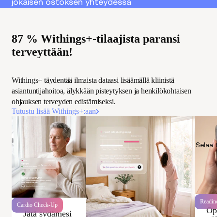
jokaisen ostoksen yhteydessä
87 % Withings+-tilaajista paransi
terveyttään!
Withings+ täydentää ilmaista dataasi lisäämällä kliinistä
asiantuntijahoitoa, älykkään pisteytyksen ja henkilökohtaisen
ohjauksen terveyden edistämiseksi.
Tutustu lisää Withings+:aan
Selaa
Readin
Cardio Check-Up
Op
Jätä sydämesi