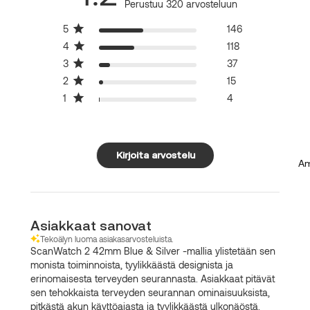
Perustuu 320 arvosteluun
5
146
4
118
3
37
2
15
1
4
Kirjoita arvostelu
Am
Asiakkaat sanovat
Tekoälyn luoma asiakasarvosteluista.
ScanWatch 2 42mm Blue & Silver -mallia ylistetään sen
monista toiminnoista, tyylikkäästä designista ja
erinomaisesta terveyden seurannasta. Asiakkaat pitävät
sen tehokkaista terveyden seurannan ominaisuuksista,
pitkästä akun käyttöajasta ja tyylikkäästä ulkonäöstä.