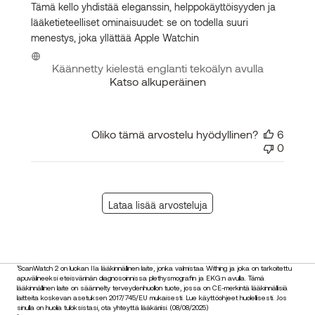
Tämä kello yhdistää eleganssin, helppokäyttöisyyden ja
lääketieteelliset ominaisuudet: se on todella suuri
menestys, joka yllättää Apple Watchin
Käännetty kielestä englanti tekoälyn avulla
Katso alkuperäinen
Oliko tämä arvostelu hyödyllinen?
6
0
Lataa lisää arvosteluja
¹ScanWatch 2 on luokan IIa lääkinnällinen laite, jonka valmistaa Withing ja joka on tarkoitettu
apuvälineeksi eteisvärinän diagnosoinnissa plethysmografin ja EKG:n avulla. Tämä
lääkinnällinen laite on säännelty terveydenhuollon tuote, jossa on CE-merkintä lääkinnällisiä
laitteita koskevan asetuksen 2017/745/EU mukaisesti. Lue käyttöohjeet huolellisesti. Jos
sinulla on huolia tuloksistasi, ota yhteyttä lääkäriisi. (08/08/2025)