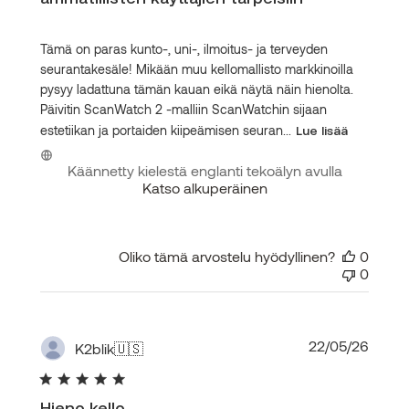
Tämä on paras kunto-, uni-, ilmoitus- ja terveyden
seurantakesäle! Mikään muu kellomallisto markkinoilla
pysyy ladattuna tämän kauan eikä näytä näin hienolta.
Päivitin ScanWatch 2 -malliin ScanWatchin sijaan
estetiikan ja portaiden kiipeämisen seuran...
Lue lisää
Käännetty kielestä englanti tekoälyn avulla
Katso alkuperäinen
Oliko tämä arvostelu hyödyllinen?
0
0
Julka
22/05/26
K2blik
🇺🇸
Hieno kello