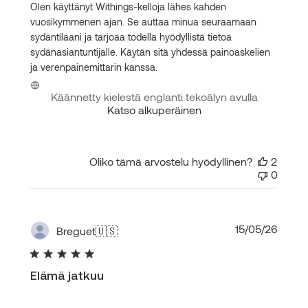
Olen käyttänyt Withings-kelloja lähes kahden
vuosikymmenen ajan. Se auttaa minua seuraamaan
sydäntilaani ja tarjoaa todella hyödyllistä tietoa
sydänasiantuntijalle. Käytän sitä yhdessä painoaskelien
ja verenpainemittarin kanssa.
Käännetty kielestä englanti tekoälyn avulla
Katso alkuperäinen
Oliko tämä arvostelu hyödyllinen?
2
0
Julka
15/05/26
Breguet
🇺🇸
Elämä jatkuu