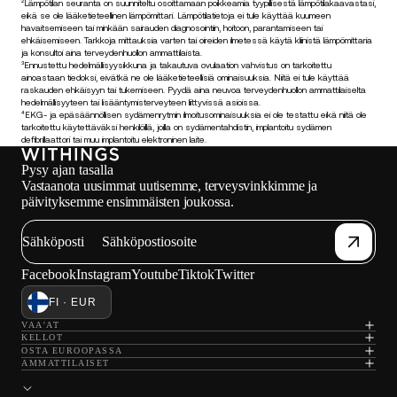
²Lämpötilan seuranta on suunniteltu osoittamaan poikkeamia tyypillisestä lämpötilakaavastasi,
eikä se ole lääketieteellinen lämpömittari. Lämpötilatietoja ei tule käyttää kuumeen
havaitsemiseen tai minkään sairauden diagnosointiin, hoitoon, parantamiseen tai
ehkäisemiseen. Tarkkoja mittauksia varten tai oireiden ilmetessä käytä kliinistä lämpömittaria
ja konsultoi aina terveydenhuollon ammattilaista.
³Ennustettu hedelmällisyysikkuna ja takautuva ovulaation vahvistus on tarkoitettu
ainoastaan tiedoksi, eivätkä ne ole lääketieteellisiä ominaisuuksia. Niitä ei tule käyttää
raskauden ehkäisyyn tai tukemiseen. Pyydä aina neuvoa terveydenhuollon ammattilaiselta
hedelmällisyyteen tai lisääntymisterveyteen liittyvissä asioissa.
⁴EKG- ja epäsäännöllisen sydämenrytmin ilmoitusominaisuuksia ei ole testattu eikä niitä ole
tarkoitettu käytettäväksi henkilöillä, joilla on sydämentahdistin, implantoitu sydämen
defibrillaattori tai muu implantoitu elektroninen laite.
Pysy ajan tasalla
Vastaanota uusimmat uutisemme, terveysvinkkimme ja
päivityksemme ensimmäisten joukossa.
Sähköposti
Facebook
Instagram
Youtube
Tiktok
Twitter
FI · EUR
VAA'AT
KELLOT
OSTA EUROOPASSA
AMMATTILAISET