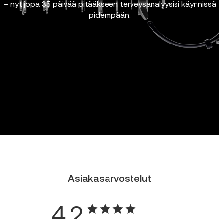
– nyt jopa 35 päivää pitääkseen terveysanalyysisi käynnissä
pidempään.
Asiakasarvostelut
4.2