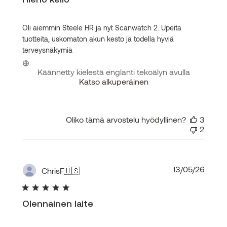
Oli aiemmin Steele HR ja nyt Scanwatch 2. Upeita
tuotteita, uskomaton akun kesto ja todella hyviä
terveysnäkymiä
Käännetty kielestä englanti tekoälyn avulla
Katso alkuperäinen
Oliko tämä arvostelu hyödyllinen?
3
2
Julka
13/05/26
ChrisF
🇺🇸
Olennainen laite