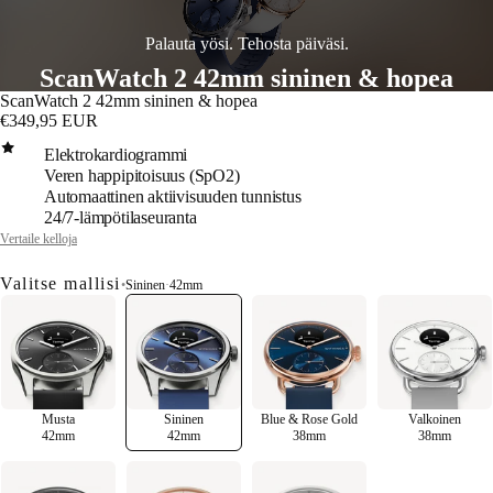
Palauta yösi. Tehosta päiväsi.
ScanWatch 2 42mm sininen & hopea
ScanWatch 2 42mm sininen & hopea
€349,95 EUR
Elektrokardiogrammi
Veren happipitoisuus (SpO2)
Automaattinen aktiivisuuden tunnistus
24/7-lämpötilaseuranta
Vertaile kelloja
Valitse mallisi
•
Sininen
·
42mm
Musta
Sininen
Blue & Rose Gold
Valkoinen
42mm
42mm
38mm
38mm