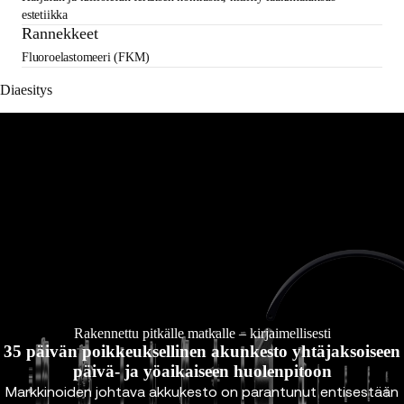
estetiikka
Rannekkeet
Fluoroelastomeeri (FKM)
Diaesitys
Rakennettu pitkälle matkalle – kirjaimellisesti
35 päivän poikkeuksellinen akunkesto yhtäjaksoiseen
päivä- ja yöaikaiseen huolenpitoon
Markkinoiden johtava akkukesto on parantunut entisestään