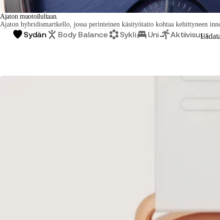
Ajaton muotoilultaan.
Ajaton hybridismartkello, jossa perinteinen käsityötaito kohtaa kehittyneen inn
Sydän
Body Balance
Sykli
Uni
Aktiivisuus
Ladat