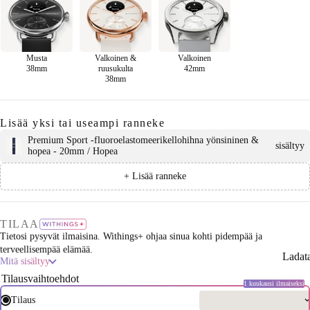
Musta
Valkoinen &
Valkoinen
38mm
ruusukulta
42mm
38mm
Lisää yksi tai useampi ranneke
Premium Sport -fluoroelastomeerikellohihna yönsininen &
sisältyy
hopea - 20mm / Hopea
+ Lisää ranneke
TILAA
Tietosi pysyvät ilmaisina. Withings+ ohjaa sinua kohti pidempää ja
terveellisempää elämää.
Ladat
Mitä sisältyy
Tilausvaihtoehdot
1 kuukausi ilmaiseksi
Tilaus