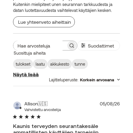
Kuitenkin mielipiteet unen seurannan tarkkuudesta ja
datan luotettavuudesta vaihtelevat käyttäjien kesken.
Lue yhteenveto aiheittain
Suodattimet
Hae
Suosittuja aiheita
arvosteluja
tulokset
laatu
akkukesto
tunne
Näytä lisää
Lajitteluperuste
:
Korkein arvosana
Julka
Allison
🇺🇸
05/08/26
Vahvistettu arvostelija
Kaunis terveyden seurantakesäle
ammatillisten käyttäjien tarpeisiin