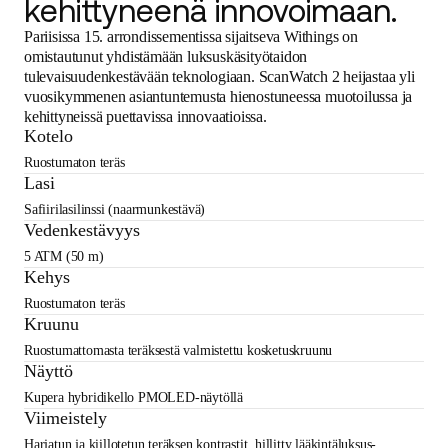
kehittyneenä innovoimaan.
Pariisissa 15. arrondissementissa sijaitseva Withings on
omistautunut yhdistämään luksuskäsityötaidon
tulevaisuudenkestävään teknologiaan. ScanWatch 2 heijastaa yli
vuosikymmenen asiantuntemusta hienostuneessa muotoilussa ja
kehittyneissä puettavissa innovaatioissa.
Kotelo
Ruostumaton teräs
Lasi
Safiirilasilinssi (naarmunkestävä)
Vedenkestävyys
5 ATM (50 m)
Kehys
Ruostumaton teräs
Kruunu
Ruostumattomasta teräksestä valmistettu kosketuskruunu
Näyttö
Kupera hybridikello PMOLED-näytöllä
Viimeistely
Harjatun ja kiillotetun teräksen kontrastit, hillitty lääkintäluksus-