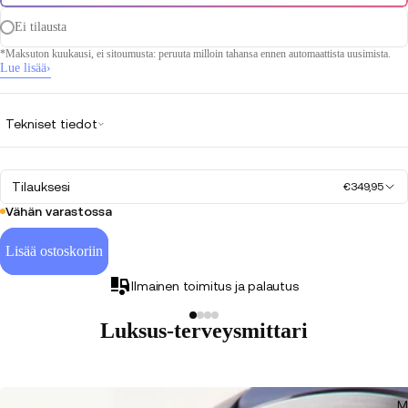
Ei tilausta
*Maksuton kuukausi, ei sitoumusta: peruuta milloin tahansa ennen automaattista uusimista.
Lue lisää
›
Tekniset tiedot
Tilauksesi
€349,95
Vähän varastossa
Lisää ostoskoriin
Ilmainen toimitus ja palautus
Luksus-terveysmittari
M