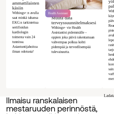
yö
ammattilaisten
pa
käsiin
Wit
Withings+:n avulla
Health Assistant
käy
Muuta data
saat minkä tahansa
päiv
terveyssuunnitelmaksesi
EKG:n tarkistettua
Rea
sertifioidun
Withings+ vie Health
pis
kardiologin
Assistantisi pidemmälle –
avul
toimesta vain 24
oppien joka päivä rakentamaan
lepo
tunnissa.
vahvempaa polkua kohti
rasi
Asiantuntijahoitoa
pidempää ja terveellisempää
tarj
ilman odotusta!
tulevaisuutta.
hen
ehdo
kor
sai
varh
mer
Ladat
Ilmaisu ranskalaisen
mestaruuden perinnöstä,