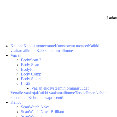
Ladat
Kauppa
Kaikki tuotteemme
Kunnostetut tuotteet
Kaikki
vaakamallimme
Kaikki kellomallimme
Vaa'at
BodyScan 2
Body Scan
BodyFit
Body Comp
Body Smart
Lisää
Vaa'an ekosysteemin ominaisuudet
Vertaile vaakoja
Kaikki vaakamallimme
Terveellinen kehon
koostumus
Kehon rasvaprosentti
Kellot
ScanWatch Nova
ScanWatch Nova Brilliant
ScanWatch 2