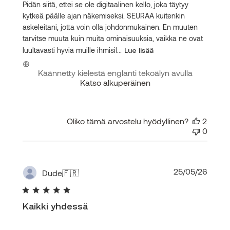
Pidän siitä, ettei se ole digitaalinen kello, joka täytyy
kytkeä päälle ajan näkemiseksi. SEURAA kuitenkin
askeleitani, jotta voin olla johdonmukainen. En muuten
tarvitse muuta kuin muita ominaisuuksia, vaikka ne ovat
luultavasti hyviä muille ihmisil...
Lue lisää
Käännetty kielestä englanti tekoälyn avulla
Katso alkuperäinen
Oliko tämä arvostelu hyödyllinen?
2
0
Julka
25/05/26
Dude
🇫🇷
Kaikki yhdessä