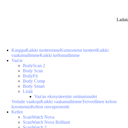
Ladat
Kauppa
Kaikki tuotteemme
Kunnostetut tuotteet
Kaikki
vaakamallimme
Kaikki kellomallimme
Vaa'at
BodyScan 2
Body Scan
BodyFit
Body Comp
Body Smart
Lisää
Vaa'an ekosysteemin ominaisuudet
Vertaile vaakoja
Kaikki vaakamallimme
Terveellinen kehon
koostumus
Kehon rasvaprosentti
Kellot
ScanWatch Nova
ScanWatch Nova Brilliant
ScanWatch 2