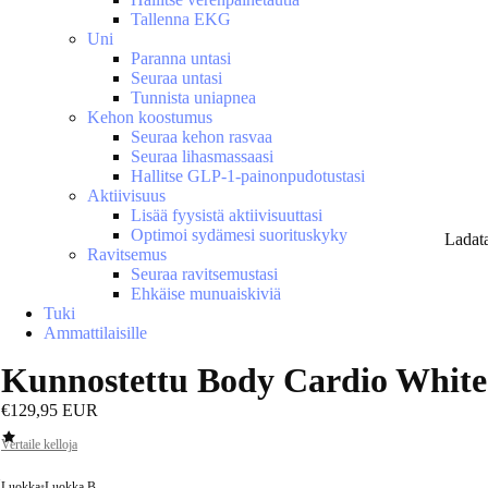
Tallenna EKG
Uni
Paranna untasi
Seuraa untasi
Tunnista uniapnea
Kehon koostumus
Seuraa kehon rasvaa
Seuraa lihasmassaasi
Hallitse GLP-1-painonpudotustasi
Aktiivisuus
Lisää fyysistä aktiivisuuttasi
Optimoi sydämesi suorituskyky
Ladat
Ravitsemus
Seuraa ravitsemustasi
Ehkäise munuaiskiviä
Tuki
Ammattilaisille
Kunnostettu Body Cardio White
€129,95 EUR
Vertaile kelloja
Luokka
•
Luokka B