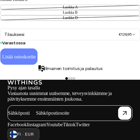
Luokka A
Luokka B
Luokka D
Tilauksesi
€129,95
Varastossa
Lisää ostoskoriin
Ilmainen toimitus ja palautus
Pysy ajan tasalla
Vastaanota uusimmat uutisemme, terveysvinkkimme ja
päivityksemme ensimmäisten joukossa.
Sähköposti
Facebook
Instagram
Youtube
Tiktok
Twitter
FI · EUR