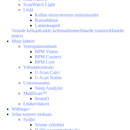
ScanWatch Light
Lisää
Kellon ekosysteemin ominaisuudet
Rannehihnat
Latauskaapeli
Vertaile kelloja
Kaikki kellomallimme
Hänelle (nainen)
Hänelle
(mies)
Muut laitteet
Verenpainemittarit
BPM Vision
BPM Connect
BPM Core
Virtsalaboratorio
U-Scan Calci
U-Scan Nutrio
Unienseuranta
Sleep Analyzer
MultiScan™
BeamO
Lisätarvikkeet
Withings+
Selaa tarpeen mukaan
Sydän
Seuraa sykettäsi
Hallitse verenpainetautia